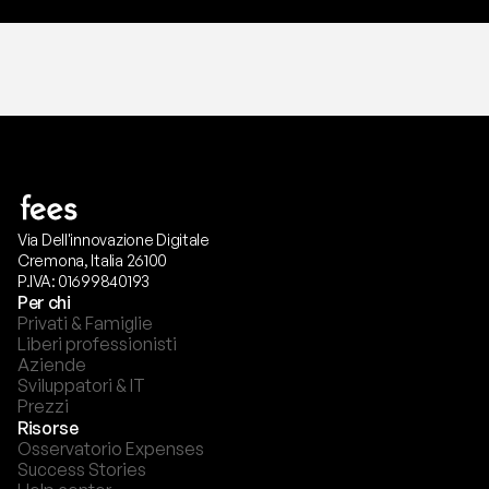
Via Dell'innovazione Digitale
Cremona, Italia 26100
P.IVA: 01699840193
Per chi
Privati & Famiglie
Liberi professionisti
Aziende
Sviluppatori & IT
Prezzi
Risorse
Osservatorio Expenses
Success Stories