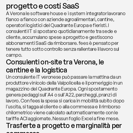
progetto e costi SaaS
A Verona le software house e i system integrator lavorano 
fianco a fianco con aziende agroalimentari, cantine, 
operatori logistici del Quadrante Europa e fieristi. I 
consulenti IT si spostano quotidianamente tra sede e 
cliente, accumulano spese a progetto e gestiscono 
abbonamenti SaaS da rimborsare. fees è pensato per 
tenere tutto sotto controllo senza rallentare il lavoro sul 
campo.
Consulenti on-site tra Verona, le 
cantine e la logistica
Un consulente IT veronese può passare la mattina da un 
produttore vinicolo della Valpolicella e il pomeriggio in un 
magazzino del Quadrante Europa. Ogni spostamento 
genera pedaggi sull'A4 o sull'A22, parcheggi, pranzi di 
lavoro. Con fees la spesa si carica in mobilità subito dopo 
l'uscita, si tagga al cliente o alla commessa e il rimborso 
chilometrico viene calcolato automaticamente con le 
tariffe ACI aggiornate. Nessun foglio Excel a fine mese.
Trasferte a progetto e marginalità per 