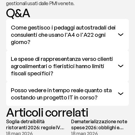
gestionali usati dalle PMI venete.
Q&A
Come gestisco i pedaggi autostradali dei 
consulenti che usano l'A4 o l'A22 ogni 
giorno?
Le spese di rappresentanza verso clienti 
agroalimentari o fieristici hanno limiti 
fiscali specifici?
Posso vedere in tempo reale quanto sta 
costando un progetto IT in corso?
Articoli correlati
Soglia detraibilità
Dematerializzazione note
ristoranti 2026: regole IVA
spese 2026: obblighi e
e deducibilità | fees
18 mag 2026
conservazione | fees
18 mag 2026