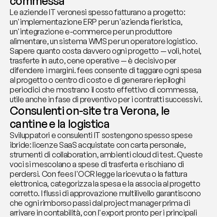
commessa
Le aziende IT veronesi spesso fatturano a progetto: 
un'implementazione ERP per un'azienda fieristica, 
un'integrazione e-commerce per un produttore 
alimentare, un sistema WMS per un operatore logistico. 
Sapere quanto costa davvero ogni progetto — voli, hotel, 
trasferte in auto, cene operative — è decisivo per 
difendere i margini. fees consente di taggare ogni spesa 
al progetto o centro di costo e di generare riepiloghi 
periodici che mostrano il costo effettivo di commessa, 
utile anche in fase di preventivo per i contratti successivi.
Consulenti on-site tra Verona, le 
cantine e la logistica
Sviluppatori e consulenti IT sostengono spesso spese 
ibride: licenze SaaS acquistate con carta personale, 
strumenti di collaboration, ambienti cloud di test. Queste 
voci si mescolano a spese di trasferta e rischiano di 
perdersi. Con fees l'OCR legge la ricevuta o la fattura 
elettronica, categorizza la spesa e la associa al progetto 
corretto. I flussi di approvazione multilivello garantiscono 
che ogni rimborso passi dal project manager prima di 
arrivare in contabilità, con l'export pronto per i principali 