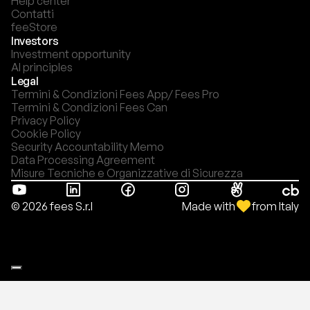
Help center
Contatti
feeStore
Investors
Investment opportunity
AI principles
Legal
Termini & Condizioni Fees App/ Fees Pro
Termini & Condizioni Fees Can
Privacy Policy
Cookie Policy
Security Accountability Memo
Data Processing Agreement
Misure Tecniche e Organizzative di Sicurezza
Made with
from Italy
© 2026 fees S.r.l
Le tue preferenze relative alla privacy