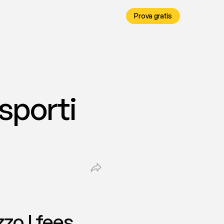
Prova gratis
sporti 
zo | fees