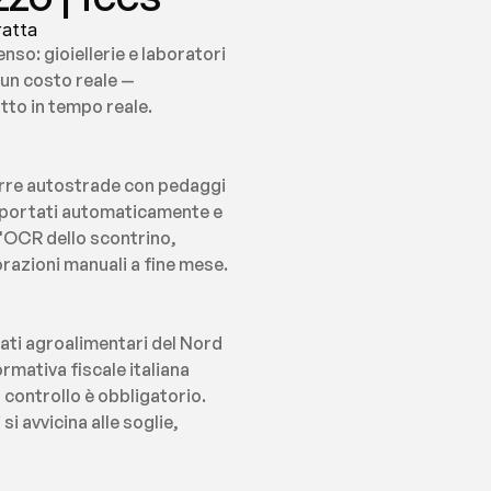
ratta
o: gioiellerie e laboratori 
 un costo reale — 
tto in tempo reale.
orre autostrade con pedaggi 
mportati automaticamente e 
l'OCR dello scontrino, 
orazioni manuali a fine mese.
ti agroalimentari del Nord 
mativa fiscale italiana 
o controllo è obbligatorio. 
 avvicina alle soglie, 