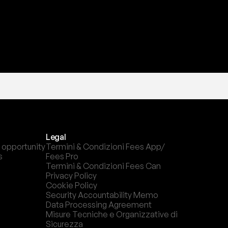
Legal
 opportunity
Termini & Condizioni Fees App/ 
s
Fees Pro
Termini & Condizioni Fees Can
Privacy Policy
Cookie Policy
Security Accountability Memo
Data Processing Agreement
Misure Tecniche e Organizzative di 
Sicurezza