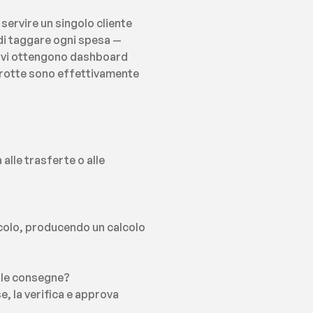
ervire un singolo cliente 
di taggare ogni spesa — 
tivi ottengono dashboard 
i rotte sono effettivamente 
lle trasferte o alle 
icolo, producendo un calcolo 
r le consegne?
e, la verifica e approva 