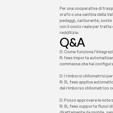
Per una cooperativa di trasp
orafo o una cantina della Va
pedaggi, carburante, soste —
con il costo reale per tratta
redditizie.
Q&A
D: Come funziona l'integraz
R: fees importa automaticamen
commesse che hai configurat
D: I rimborsi chilometrici p
R: Sì, fees applica automatic
del rimborso chilometrico co
D: Posso approvare le note 
R: Sì, fees supporta flussi di
direttamente da mobile, senz