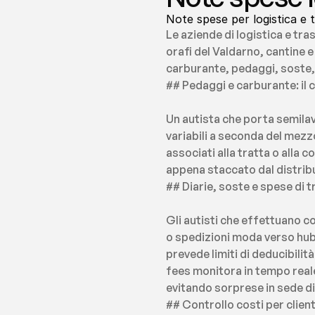
Note spese per logistica e t
Le aziende di logistica e tr
orafi del Valdarno, cantine e
carburante, pedaggi, soste, 
## Pedaggi e carburante: il 
Un autista che porta semilav
variabili a seconda del mezz
associati alla tratta o alla 
appena staccato dal distribut
## Diarie, soste e spese di 
Gli autisti che effettuano c
o spedizioni moda verso hub d
prevede limiti di deducibilità
fees monitora in tempo reale 
evitando sorprese in sede di
## Controllo costi per clien