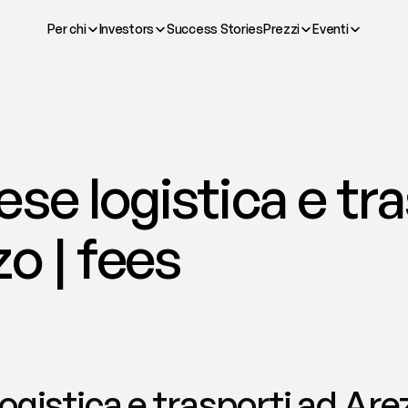
Per chi
Investors
Success Stories
Prezzi
Eventi
se logistica e tra
o | fees
ogistica e trasporti ad Arez