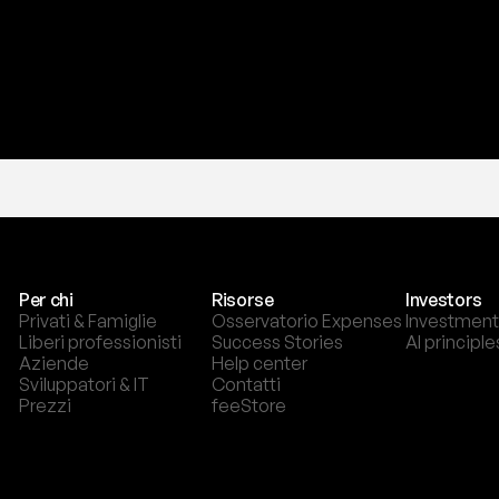
T
r
i
a
l
g
r
a
t
i
s
,
n
e
s
s
u
n
a
c
a
r
t
a
r
i
c
h
i
e
s
t
a
.
Per chi
Risorse
Investors
Privati & Famiglie
Osservatorio Expenses
Investment
Liberi professionisti
Success Stories
AI principle
Aziende
Help center
Sviluppatori & IT
Contatti
Prezzi
feeStore