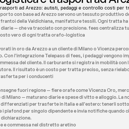
rasporti ad Arezzo: autisti, pedaggi e controllo costi per t
asporto con base ad Arezzo servono un tessuto produttivo dens
 frantoi della Valdichiana, manifatture tessili. Ogni tratta ha
diarie — che va tracciato con precisione. fees centralizza tu
costo vero di ogni tratta orafo-logistica
orati in oro da Arezzo a un cliente di Milano o Vicenza perc
o. Con l'integrazione Telepass di fees, i pedaggi vengono i
commessa del cliente. Il carburante si registra in mobilità con 
ore. Il risultato è un costo per tratta preciso, senza rielab
trasferta per i conducenti
onsegne fuori regione — fiere orafe come Vicenza Oro, merca
i Milano — maturano diarie e spese di vitto e alloggio. La nor
 differenziati per trasferte in Italia e all'estero: tenerli sott
i plafond per singolo dipendente e invia notifiche quando ci si
 dichiarazione.
te e commessa nel distretto aretino