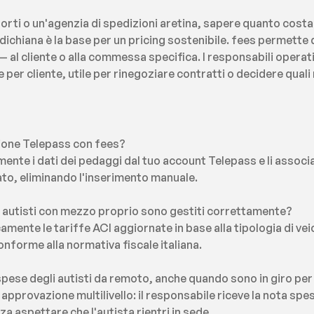
orti o un'agenzia di spedizioni aretina, sapere quanto costa s
ldichiana è la base per un pricing sostenibile. fees permette 
 al cliente o alla commessa specifica. I responsabili opera
 e per cliente, utile per rinegoziare contratti o decidere qual
ione Telepass con fees?
te i dati dei pedaggi dal tuo account Telepass e li associa a
o, eliminando l'inserimento manuale.
er autisti con mezzo proprio sono gestiti correttamente?
amente le tariffe ACI aggiornate in base alla tipologia di ve
nforme alla normativa fiscale italiana.
spese degli autisti da remoto, anche quando sono in giro pe
 approvazione multilivello: il responsabile riceve la nota spes
a aspettare che l'autista rientri in sede.