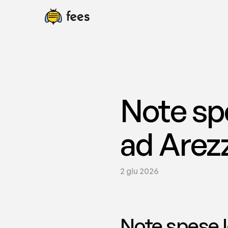
Note spe
ad Arezz
2 giu 2026
Note spese l