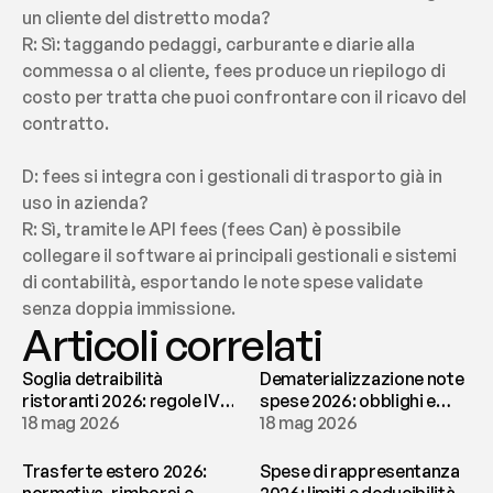
un cliente del distretto moda?
R: Sì: taggando pedaggi, carburante e diarie alla 
commessa o al cliente, fees produce un riepilogo di 
costo per tratta che puoi confrontare con il ricavo del 
contratto.
D: fees si integra con i gestionali di trasporto già in 
uso in azienda?
R: Sì, tramite le API fees (fees Can) è possibile 
collegare il software ai principali gestionali e sistemi 
di contabilità, esportando le note spese validate 
senza doppia immissione.
Articoli correlati
Soglia detraibilità
Dematerializzazione note
ristoranti 2026: regole IVA
spese 2026: obblighi e
e deducibilità | fees
18 mag 2026
conservazione | fees
18 mag 2026
Trasferte estero 2026:
Spese di rappresentanza