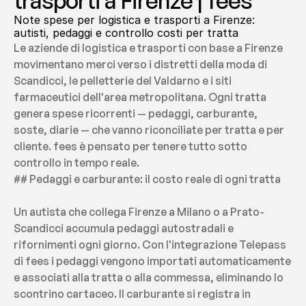
trasporti a Firenze | fees
Note spese per logistica e trasporti a Firenze: 
autisti, pedaggi e controllo costi per tratta
Le aziende di logistica e trasporti con base a Firenze 
movimentano merci verso i distretti della moda di 
Scandicci, le pelletterie del Valdarno e i siti 
farmaceutici dell'area metropolitana. Ogni tratta 
genera spese ricorrenti — pedaggi, carburante, 
soste, diarie — che vanno riconciliate per tratta e per 
cliente. fees è pensato per tenere tutto sotto 
controllo in tempo reale.
## Pedaggi e carburante: il costo reale di ogni tratta
Un autista che collega Firenze a Milano o a Prato-
Scandicci accumula pedaggi autostradali e 
rifornimenti ogni giorno. Con l'integrazione Telepass 
di fees i pedaggi vengono importati automaticamente 
e associati alla tratta o alla commessa, eliminando lo 
scontrino cartaceo. Il carburante si registra in 