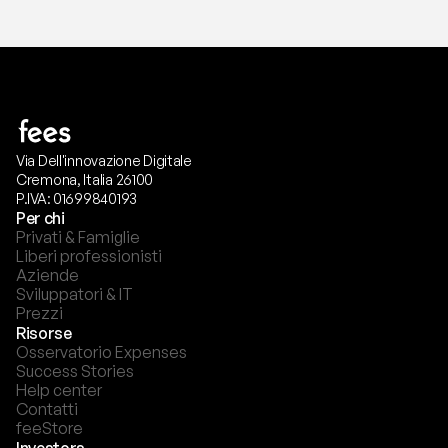
Via Dell'innovazione Digitale
Cremona, Italia 26100
P.IVA: 01699840193
Per chi
Privati & Famiglie
Liberi professionisti
Aziende
Sviluppatori & IT
Prezzi
Risorse
Osservatorio Expenses
Success Stories
Help center
Contatti
feeStore