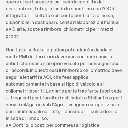
spese di carburante si caricano in mobilità dal 
distributore, fotografando lo scontrino con l'OCR 
integrato. Il risultato è un costo per tratta preciso, 
disponibile in dashboard senza rielaborazioni manuali.
## Diarie, soste e rimborsi chilometrici per i mezzi 
propri
Non tutta la flotta logistica potentina è aziendale: 
molte PMI del territorio lavorano con padroncini o 
autisti che usano il proprio veicolo per consegne locali 
o raccordi. In questi casi il rimborso chilometrico deve 
seguire le tariffe ACI, che fees applica 
automaticamente in base al tipo di veicolo e ai 
chilometri inseriti. Le diarie per le trasferte fuori sede 
— frequenti per i fornitori dell'indotto Stellantis o per i 
servizi oil&gas in Val d'Agri — vengono categorizzate 
con i limiti fiscali corretti, riducendo il rischio di errori 
in sede di rimborso.
## Controllo costi per commessa: logistica 