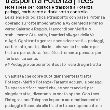
trasporti a Potenza | fees
Note spese per logistica e trasporti a Potenza: 
pedaggi, carburante e diarie sotto controllo
Le aziende di logistica e trasporto con base a Potenza 
operano su rotte impegnative: la A2 del Mediterraneo 
verso Salerno e Reggio, i raccordi per Melfi e lo 
stabilimento Stellantis, i cantieri oil&gas della Val 
d'Agri. Ogni tratta genera spese ricorrenti — pedaggi, 
carburante, soste, diarie — che vanno tracciate per 
tratta e per autista. fees è lo strumento pensato per 
farlo senza carta.
## Pedaggi e carburante: il costo reale di ogni tratta
Un autista che copre quotidianamente la tratta 
Potenza–Melfi o Potenza–Taranto accumula pedaggi 
Telepass e rifornimenti che, se non tracciati per 
singola tratta, diventano un costo opaco. Con fees 
l'integrazione Telepass importa automaticamente i 
pedaggi e li associa alla trasferta corrispondente; le 