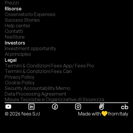
Prezzi
Risorse
Osservatorio Expenses
Success Stories
Help center
Contatti
feeStore
Investors
Investment opportunity
AI principles
Legal
Termini & Condizioni Fees App/ Fees Pro
Termini & Condizioni Fees Can
Privacy Policy
Cookie Policy
Security Accountability Memo
Data Processing Agreement
Misure Tecniche e Organizzative di Sicurezza
Made with
from Italy
© 2026 fees S.r.l