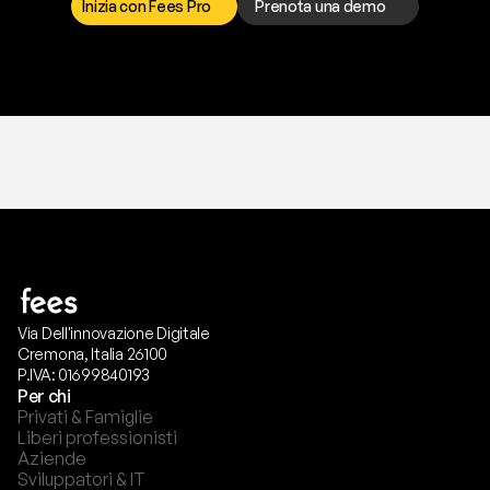
Inizia con Fees Pro
Prenota una demo
T
r
i
a
l
g
r
a
t
i
s
,
n
e
s
s
u
n
a
c
a
r
t
a
r
i
c
h
i
e
s
t
a
.
Via Dell'innovazione Digitale
Cremona, Italia 26100
P.IVA: 01699840193
Per chi
Privati & Famiglie
Liberi professionisti
Aziende
Sviluppatori & IT