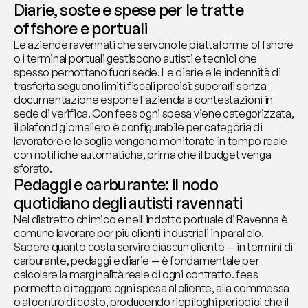
Diarie, soste e spese per le tratte 
offshore e portuali
Le aziende ravennati che servono le piattaforme offshore 
o i terminal portuali gestiscono autisti e tecnici che 
spesso pernottano fuori sede. Le diarie e le indennità di 
trasferta seguono limiti fiscali precisi: superarli senza 
documentazione espone l'azienda a contestazioni in 
sede di verifica. Con fees ogni spesa viene categorizzata, 
il plafond giornaliero è configurabile per categoria di 
lavoratore e le soglie vengono monitorate in tempo reale 
con notifiche automatiche, prima che il budget venga 
sforato.
Pedaggi e carburante: il nodo 
quotidiano degli autisti ravennati
Nel distretto chimico e nell'indotto portuale di Ravenna è 
comune lavorare per più clienti industriali in parallelo. 
Sapere quanto costa servire ciascun cliente — in termini di 
carburante, pedaggi e diarie — è fondamentale per 
calcolare la marginalità reale di ogni contratto. fees 
permette di taggare ogni spesa al cliente, alla commessa 
o al centro di costo, producendo riepiloghi periodici che il 