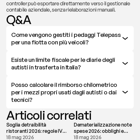
controller può esportare direttamente verso il gestionale 
contabile aziendale, senza rielaborazioni manuali.
Q&A
Come vengono gestiti i pedaggi Telepass 
per una flotta con più veicoli?
Esiste un limite fiscale per le diarie degli 
autisti in trasferta in Italia?
Posso calcolare il rimborso chilometrico 
per i mezzi propri usati dagli autisti o dai 
tecnici?
Articoli correlati
Soglia detraibilità
Dematerializzazione note
ristoranti 2026: regole IVA
spese 2026: obblighi e
e deducibilità | fees
18 mag 2026
conservazione | fees
18 mag 2026