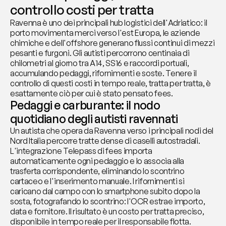
controllo costi per tratta
Ravenna è uno dei principali hub logistici dell'Adriatico: il 
porto movimenta merci verso l'est Europa, le aziende 
chimiche e dell'offshore generano flussi continui di mezzi 
pesanti e furgoni. Gli autisti percorrono centinaia di 
chilometri al giorno tra A14, SS16 e raccordi portuali, 
accumulando pedaggi, rifornimenti e soste. Tenere il 
controllo di questi costi in tempo reale, tratta per tratta, è 
esattamente ciò per cui è stato pensato fees.
Pedaggi e carburante: il nodo 
quotidiano degli autisti ravennati
Un autista che opera da Ravenna verso i principali nodi del 
Nord Italia percorre tratte dense di caselli autostradali. 
L'integrazione Telepass di fees importa 
automaticamente ogni pedaggio e lo associa alla 
trasferta corrispondente, eliminando lo scontrino 
cartaceo e l'inserimento manuale. I rifornimenti si 
caricano dal campo con lo smartphone subito dopo la 
sosta, fotografando lo scontrino: l'OCR estrae importo, 
data e fornitore. Il risultato è un costo per tratta preciso, 
disponibile in tempo reale per il responsabile flotta.