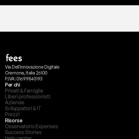
Via Dell'innovazione Digitale
Cremona, Italia 26100
P.IVA: 01699840193
Per chi
Privati & Famiglie
Liberi professionisti
Aziende
Sviluppatori & IT
Prezzi
Risorse
Osservatorio Expenses
Success Stories
Help center