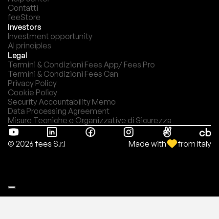
Contatti
feeStore
Investors
Investment opportunity
AI principles
Legal
Termini & Condizioni Fees App/ Fees Pro
Termini & Condizioni Fees Can
Privacy Policy
Cookie Policy
Security Accountability Memo
Data Processing Agreement
Misure Tecniche e Organizzative di Sicurezza
Made with
from Italy
© 2026 fees S.r.l
Le tue preferenze relative alla privacy