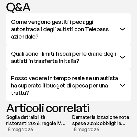
Q&A
Come vengono gestiti i pedaggi 
autostradali degli autisti con Telepass 
aziendale?
Quali sono i limiti fiscali per le diarie degli 
autisti in trasferta in Italia?
Posso vedere in tempo reale se un autista 
ha superato il budget di spesa per una 
tratta?
Articoli correlati
Soglia detraibilità
Dematerializzazione note
ristoranti 2026: regole IVA
spese 2026: obblighi e
e deducibilità | fees
18 mag 2026
conservazione | fees
18 mag 2026