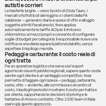
autisti e corrieri
Le trasferte lunghe — verso il porto di Gioia Tauro, i 
mercati ortofrutticoli del reggino o i clienti della PA 
calabrese — generano diarie e spese di vitto e alloggio 
soggette a limiti fiscali precisi. fees applica 
automaticamente le tariffe ACI per il rimborso 
chilometrico ai mezzi propri e consente di configurare 
soglie di budget per categoria: il responsabile riceve una 
notifica se una diaria supera il plafond stabilito, senza 
aspettare il riepilogo mensile.
Pedaggi e carburante: il costo reale di 
ogni tratta
Per un operatore logistico che serve sia l'export 
agrumicolo sia enti pubblici regionali, sapere quanto costa 
servire ogni cliente è un vantaggio competitivo. fees 
permette di taggare ogni spesa — pedaggi, carburante, 
soste, vitto — al cliente, alla commessa o al centro di 
costo. I riepiloghi periodici mostrano il costo per tratta e 
per cliente, supportando le decisioni di pricing e le 
trattative di rinnovo contratto. Oltre 2.500 team in Italia 
usano già questo approccio.