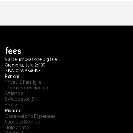
Via Dell'innovazione Digitale
Cremona, Italia 26100
P.IVA: 01699840193
Per chi
Privati & Famiglie
Liberi professionisti
Aziende
Sviluppatori & IT
Prezzi
Risorse
Osservatorio Expenses
Success Stories
Help center