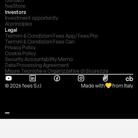
Contatti
feeStore
Investors
Investment opportunity
AI principles
Legal
Termini & Condizioni Fees App/ Fees Pro
Termini & Condizioni Fees Can
Privacy Policy
Cookie Policy
Security Accountability Memo
Data Processing Agreement
Misure Tecniche e Organizzative di Sicurezza
Made with
from Italy
© 2026 fees S.r.l
Le tue preferenze relative alla privacy
Informativa sulla raccolta