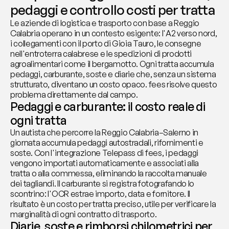
pedaggi e controllo costi per tratta
Le aziende di logistica e trasporto con base a Reggio 
Calabria operano in un contesto esigente: l'A2 verso nord, 
i collegamenti con il porto di Gioia Tauro, le consegne 
nell'entroterra calabrese e le spedizioni di prodotti 
agroalimentari come il bergamotto. Ogni tratta accumula 
pedaggi, carburante, soste e diarie che, senza un sistema 
strutturato, diventano un costo opaco. fees risolve questo 
problema direttamente dal campo.
Pedaggi e carburante: il costo reale di 
ogni tratta
Un autista che percorre la Reggio Calabria–Salerno in 
giornata accumula pedaggi autostradali, rifornimenti e 
soste. Con l'integrazione Telepass di fees, i pedaggi 
vengono importati automaticamente e associati alla 
tratta o alla commessa, eliminando la raccolta manuale 
dei tagliandi. Il carburante si registra fotografando lo 
scontrino: l'OCR estrae importo, data e fornitore. Il 
risultato è un costo per tratta preciso, utile per verificare la 
marginalità di ogni contratto di trasporto.
Diarie, soste e rimborsi chilometrici per 