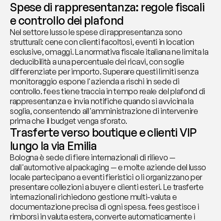
Spese di rappresentanza: regole fiscali 
e controllo dei plafond
Nel settore lusso le spese di rappresentanza sono 
strutturali: cene con clienti facoltosi, eventi in location 
esclusive, omaggi. La normativa fiscale italiana ne limita la 
deducibilità a una percentuale dei ricavi, con soglie 
differenziate per importo. Superare questi limiti senza 
monitoraggio espone l'azienda a rischi in sede di 
controllo. fees tiene traccia in tempo reale del plafond di 
rappresentanza e invia notifiche quando si avvicina la 
soglia, consentendo all'amministrazione di intervenire 
prima che il budget venga sforato.
Trasferte verso boutique e clienti VIP 
lungo la via Emilia
Bologna è sede di fiere internazionali di rilievo — 
dall'automotive al packaging — e molte aziende del lusso 
locale partecipano a eventi fieristici o li organizzano per 
presentare collezioni a buyer e clienti esteri. Le trasferte 
internazionali richiedono gestione multi-valuta e 
documentazione precisa di ogni spesa. fees gestisce i 
rimborsi in valuta estera, converte automaticamente i 