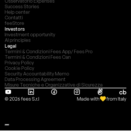
Osservatorio Expenses
Success Stories
Help center
Contatti
feeStore
Investors
Investment opportunity
AI principles
Legal
Termini & Condizioni Fees App/ Fees Pro
Termini & Condizioni Fees Can
Privacy Policy
Cookie Policy
Security Accountability Memo
Data Processing Agreement
Misure Tecniche e Organizzative di Sicurezza
Made with
from Italy
© 2026 fees S.r.l