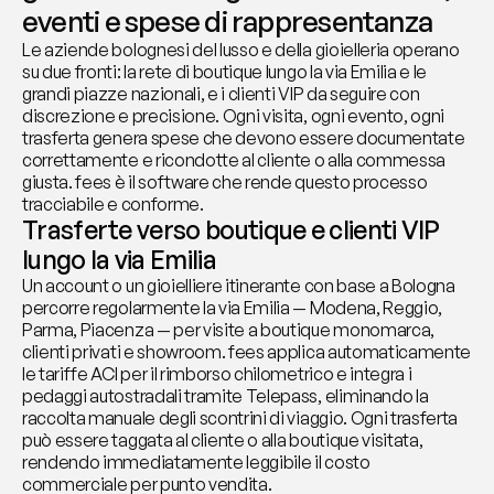
eventi e spese di rappresentanza
Le aziende bolognesi del lusso e della gioielleria operano 
su due fronti: la rete di boutique lungo la via Emilia e le 
grandi piazze nazionali, e i clienti VIP da seguire con 
discrezione e precisione. Ogni visita, ogni evento, ogni 
trasferta genera spese che devono essere documentate 
correttamente e ricondotte al cliente o alla commessa 
giusta. fees è il software che rende questo processo 
tracciabile e conforme.
Trasferte verso boutique e clienti VIP 
lungo la via Emilia
Un account o un gioielliere itinerante con base a Bologna 
percorre regolarmente la via Emilia — Modena, Reggio, 
Parma, Piacenza — per visite a boutique monomarca, 
clienti privati e showroom. fees applica automaticamente 
le tariffe ACI per il rimborso chilometrico e integra i 
pedaggi autostradali tramite Telepass, eliminando la 
raccolta manuale degli scontrini di viaggio. Ogni trasferta 
può essere taggata al cliente o alla boutique visitata, 
rendendo immediatamente leggibile il costo 
commerciale per punto vendita.