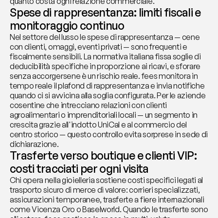
quanto costa ogni relazione commerciale.
Spese di rappresentanza: limiti fiscali e 
monitoraggio continuo
Nel settore del lusso le spese di rappresentanza — cene 
con clienti, omaggi, eventi privati — sono frequenti e 
fiscalmente sensibili. La normativa italiana fissa soglie di 
deducibilità specifiche in proporzione ai ricavi, e sforare 
senza accorgersene è un rischio reale. fees monitora in 
tempo reale il plafond di rappresentanza e invia notifiche 
quando ci si avvicina alla soglia configurata. Per le aziende 
cosentine che intrecciano relazioni con clienti 
agroalimentari o imprenditoriali locali — un segmento in 
crescita grazie all'indotto UniCal e al commercio del 
centro storico — questo controllo evita sorprese in sede di 
dichiarazione.
Trasferte verso boutique e clienti VIP: 
costi tracciati per ogni visita
Chi opera nella gioielleria sostiene costi specifici legati al 
trasporto sicuro di merce di valore: corrieri specializzati, 
assicurazioni temporanee, trasferte a fiere internazionali 
come Vicenza Oro o Baselworld. Quando le trasferte sono 