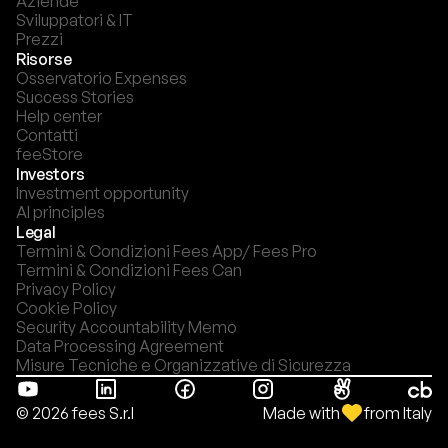
Aziende
Sviluppatori & IT
Prezzi
Risorse
Osservatorio Expenses
Success Stories
Help center
Contatti
feeStore
Investors
Investment opportunity
AI principles
Legal
Termini & Condizioni Fees App/ Fees Pro
Termini & Condizioni Fees Can
Privacy Policy
Cookie Policy
Security Accountability Memo
Data Processing Agreement
Misure Tecniche e Organizzative di Sicurezza
Made with
from Italy
© 2026 fees S.r.l