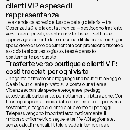
clienti VIP e spese di 
rappresentanza
Le aziende calabresi del lusso e della gioielleria — tra 
Cosenza, la Sila e la costa tirrenica — gestiscono trasferte 
verso clienti privati, eventi su invito, fiere di settore e 
approvvigionamenti da fornitori norditaliani o esteri. Ogni 
spesa deve essere documentata con precisione fiscale e 
associata al contesto giusto. fees è pensato 
esattamente per questo.
Trasferte verso boutique e clienti VIP: 
costi tracciati per ogni visita
Un agente o titolare che raggiunge una boutique a Reggio 
Calabria, un cliente privato sulla costa o una fiera a 
Vicenza accumula spese eterogenee: pedaggi 
autostradali, carburante, pernottamenti, ristorazione. Con 
fees, ogni spesa si carica dal telefono subito dopo averla 
sostenuta, si tagga al cliente o all'evento e i pedaggi 
Telepass vengono importati automaticamente. Il 
rimborso chilometrico segue le tariffe ACI aggiornate, 
senza calcoli manuali. Il titolare vede in tempo reale 