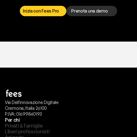
r
i
s
o
l
v
e
r
e
q
u
a
l
s
i
a
s
i
p
r
o
b
l
e
m
a
.
S
c
e
g
l
i
i
l
c
a
n
a
l
e
c
h
e
p
r
e
f
e
r
i
s
c
i
.
Inizia con Fees Pro
Prenota una demo
T
r
i
a
l
g
r
a
t
i
s
,
n
e
s
s
u
n
a
c
a
r
t
a
r
i
c
h
i
e
s
t
a
.
Via Dell'innovazione Digitale
Cremona, Italia 26100
P.IVA: 01699840193
Per chi
Privati & Famiglie
Liberi professionisti