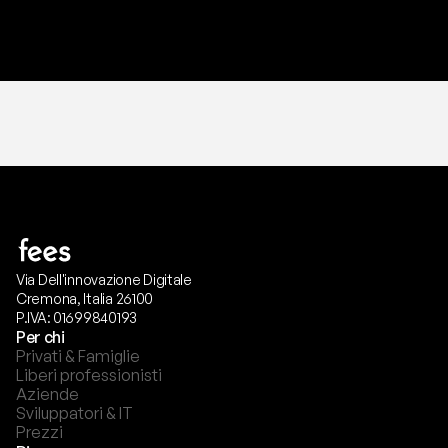
T
r
i
a
l
g
r
a
t
i
s
,
n
e
s
s
u
n
a
c
a
r
t
a
r
i
c
h
i
e
s
t
a
.
Via Dell'innovazione Digitale
Cremona, Italia 26100
P.IVA: 01699840193
Per chi
Privati & Famiglie
Liberi professionisti
Aziende
Sviluppatori & IT
Prezzi