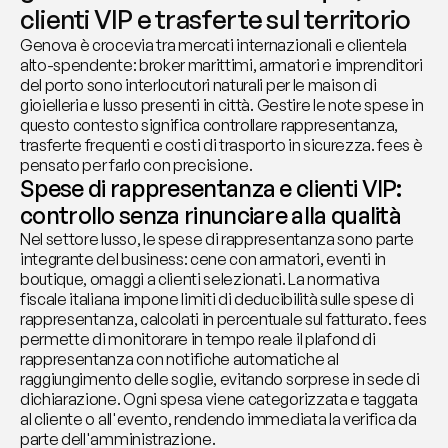
clienti VIP e trasferte sul territorio
Genova è crocevia tra mercati internazionali e clientela 
alto-spendente: broker marittimi, armatori e imprenditori 
del porto sono interlocutori naturali per le maison di 
gioielleria e lusso presenti in città. Gestire le note spese in 
questo contesto significa controllare rappresentanza, 
trasferte frequenti e costi di trasporto in sicurezza. fees è 
pensato per farlo con precisione.
Spese di rappresentanza e clienti VIP: 
controllo senza rinunciare alla qualità
Nel settore lusso, le spese di rappresentanza sono parte 
integrante del business: cene con armatori, eventi in 
boutique, omaggi a clienti selezionati. La normativa 
fiscale italiana impone limiti di deducibilità sulle spese di 
rappresentanza, calcolati in percentuale sul fatturato. fees 
permette di monitorare in tempo reale il plafond di 
rappresentanza con notifiche automatiche al 
raggiungimento delle soglie, evitando sorprese in sede di 
dichiarazione. Ogni spesa viene categorizzata e taggata 
al cliente o all'evento, rendendo immediata la verifica da 
parte dell'amministrazione.