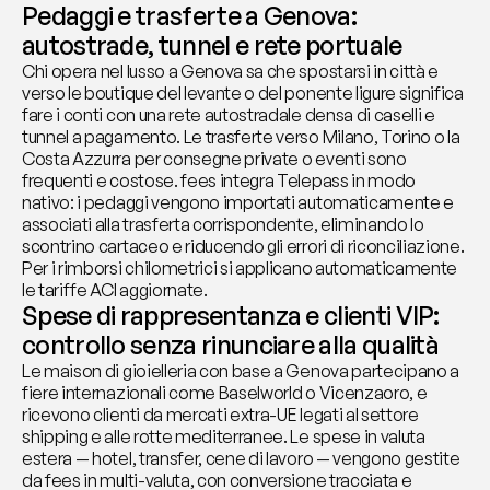
Pedaggi e trasferte a Genova: 
autostrade, tunnel e rete portuale
Chi opera nel lusso a Genova sa che spostarsi in città e 
verso le boutique del levante o del ponente ligure significa 
fare i conti con una rete autostradale densa di caselli e 
tunnel a pagamento. Le trasferte verso Milano, Torino o la 
Costa Azzurra per consegne private o eventi sono 
frequenti e costose. fees integra Telepass in modo 
nativo: i pedaggi vengono importati automaticamente e 
associati alla trasferta corrispondente, eliminando lo 
scontrino cartaceo e riducendo gli errori di riconciliazione. 
Per i rimborsi chilometrici si applicano automaticamente 
le tariffe ACI aggiornate.
Spese di rappresentanza e clienti VIP: 
controllo senza rinunciare alla qualità
Le maison di gioielleria con base a Genova partecipano a 
fiere internazionali come Baselworld o Vicenzaoro, e 
ricevono clienti da mercati extra-UE legati al settore 
shipping e alle rotte mediterranee. Le spese in valuta 
estera — hotel, transfer, cene di lavoro — vengono gestite 
da fees in multi-valuta, con conversione tracciata e 