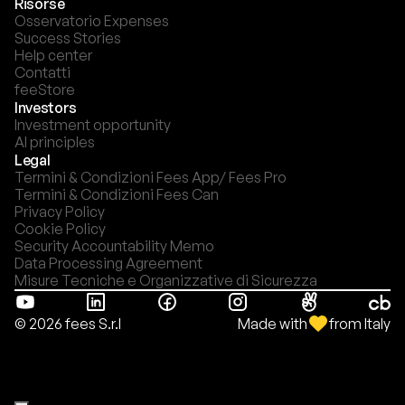
Risorse
Osservatorio Expenses
Success Stories
Help center
Contatti
feeStore
Investors
Investment opportunity
AI principles
Legal
Termini & Condizioni Fees App/ Fees Pro
Termini & Condizioni Fees Can
Privacy Policy
Cookie Policy
Security Accountability Memo
Data Processing Agreement
Misure Tecniche e Organizzative di Sicurezza
Made with
from Italy
© 2026 fees S.r.l