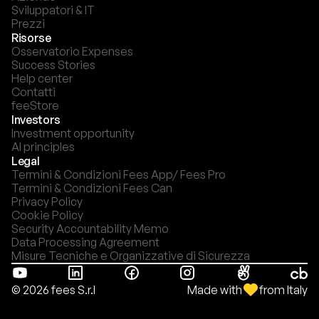
Sviluppatori & IT
Prezzi
Risorse
Osservatorio Expenses
Success Stories
Help center
Contatti
feeStore
Investors
Investment opportunity
AI principles
Legal
Termini & Condizioni Fees App/ Fees Pro
Termini & Condizioni Fees Can
Privacy Policy
Cookie Policy
Security Accountability Memo
Data Processing Agreement
Misure Tecniche e Organizzative di Sicurezza
Made with
from Italy
© 2026 fees S.r.l