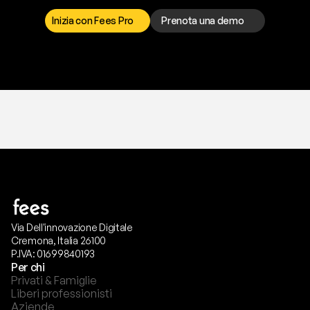
p
r
e
f
e
r
i
s
c
i
.
Inizia con Fees Pro
Prenota una demo
T
r
i
a
l
g
r
a
t
i
s
,
n
e
s
s
u
n
a
c
a
r
t
a
r
i
c
h
i
e
s
t
a
.
Via Dell'innovazione Digitale
Cremona, Italia 26100
P.IVA: 01699840193
Per chi
Privati & Famiglie
Liberi professionisti
Aziende