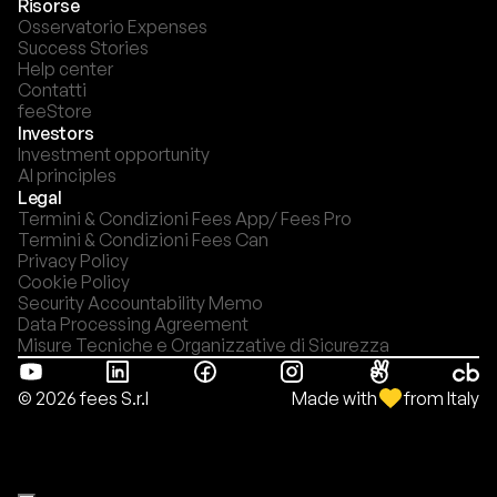
Risorse
Osservatorio Expenses
Success Stories
Help center
Contatti
feeStore
Investors
Investment opportunity
AI principles
Legal
Termini & Condizioni Fees App/ Fees Pro
Termini & Condizioni Fees Can
Privacy Policy
Cookie Policy
Security Accountability Memo
Data Processing Agreement
Misure Tecniche e Organizzative di Sicurezza
Made with
from Italy
© 2026 fees S.r.l