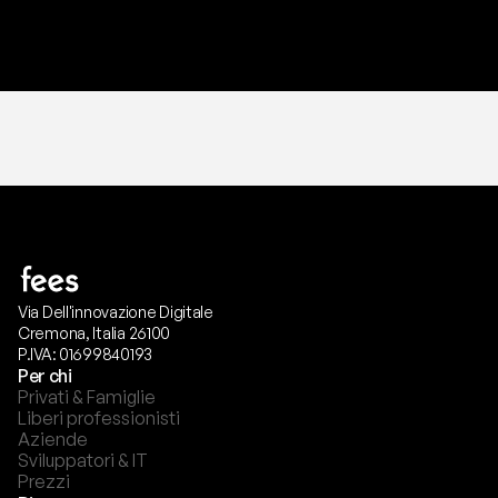
T
r
i
a
l
g
r
a
t
i
s
,
n
e
s
s
u
n
a
c
a
r
t
a
r
i
c
h
i
e
s
t
a
.
Via Dell'innovazione Digitale
Cremona, Italia 26100
P.IVA: 01699840193
Per chi
Privati & Famiglie
Liberi professionisti
Aziende
Sviluppatori & IT
Prezzi