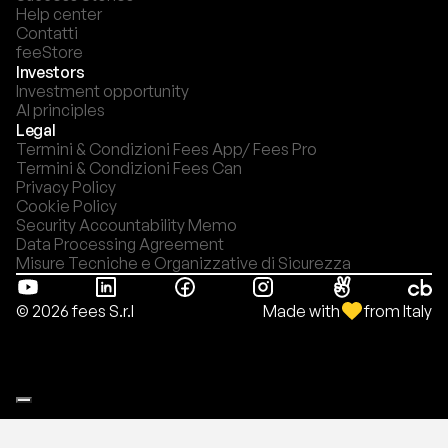
Help center
Contatti
feeStore
Investors
Investment opportunity
AI principles
Legal
Termini & Condizioni Fees App/ Fees Pro
Termini & Condizioni Fees Can
Privacy Policy
Cookie Policy
Security Accountability Memo
Data Processing Agreement
Misure Tecniche e Organizzative di Sicurezza
Made with
from Italy
© 2026 fees S.r.l
Le tue preferenze relative alla privacy