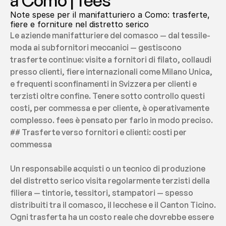
a Como | fees
Note spese per il manifatturiero a Como: trasferte, 
fiere e forniture nel distretto serico
Le aziende manifatturiere del comasco — dal tessile-
moda ai subfornitori meccanici — gestiscono 
trasferte continue: visite a fornitori di filato, collaudi 
presso clienti, fiere internazionali come Milano Unica, 
e frequenti sconfinamenti in Svizzera per clienti e 
terzisti oltre confine. Tenere sotto controllo questi 
costi, per commessa e per cliente, è operativamente 
complesso. fees è pensato per farlo in modo preciso.
## Trasferte verso fornitori e clienti: costi per 
commessa
Un responsabile acquisti o un tecnico di produzione 
del distretto serico visita regolarmente terzisti della 
filiera — tintorie, tessitori, stampatori — spesso 
distribuiti tra il comasco, il lecchese e il Canton Ticino. 
Ogni trasferta ha un costo reale che dovrebbe essere 