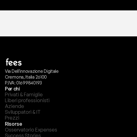
Via Dell'innovazione Digitale
Cremona, Italia 26100
P.IVA: 01699840193
Per chi
Privati & Famiglie
Liberi professionisti
Aziende
Sviluppatori & IT
Prezzi
Risorse
Osservatorio Expenses
Success Stories