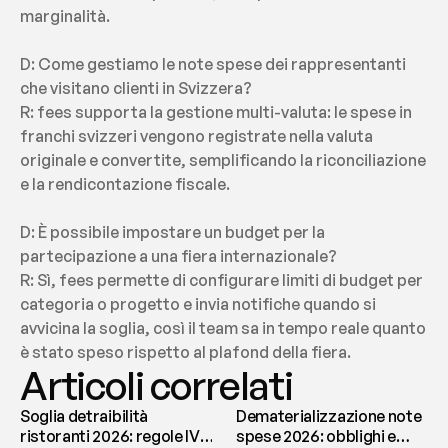
marginalità.
D: Come gestiamo le note spese dei rappresentanti 
che visitano clienti in Svizzera?
R: fees supporta la gestione multi-valuta: le spese in 
franchi svizzeri vengono registrate nella valuta 
originale e convertite, semplificando la riconciliazione 
e la rendicontazione fiscale.
D: È possibile impostare un budget per la 
partecipazione a una fiera internazionale?
R: Sì, fees permette di configurare limiti di budget per 
categoria o progetto e invia notifiche quando si 
avvicina la soglia, così il team sa in tempo reale quanto 
è stato speso rispetto al plafond della fiera.
Articoli correlati
Soglia detraibilità
Dematerializzazione note
ristoranti 2026: regole IVA
spese 2026: obblighi e