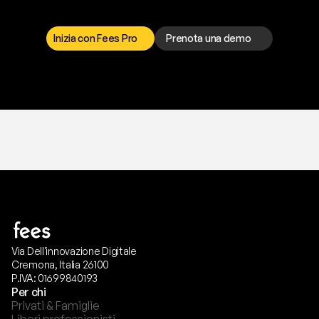
r
i
s
o
l
v
e
r
e
q
u
a
l
s
i
a
s
i
p
r
o
b
l
e
m
a
.
S
c
e
g
l
i
i
l
c
a
n
a
l
e
c
h
e
p
r
e
f
e
r
i
s
c
i
.
Inizia con Fees Pro
Prenota una demo
T
r
i
a
l
g
r
a
t
i
s
,
n
e
s
s
u
n
a
c
a
r
t
a
r
i
c
h
i
e
s
t
a
.
Via Dell'innovazione Digitale
Cremona, Italia 26100
P.IVA: 01699840193
Per chi
Privati & Famiglie