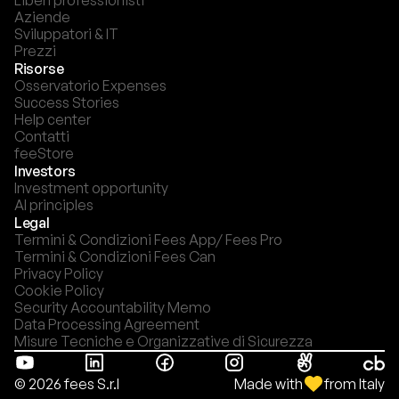
Liberi professionisti
Aziende
Sviluppatori & IT
Prezzi
Risorse
Osservatorio Expenses
Success Stories
Help center
Contatti
feeStore
Investors
Investment opportunity
AI principles
Legal
Termini & Condizioni Fees App/ Fees Pro
Termini & Condizioni Fees Can
Privacy Policy
Cookie Policy
Security Accountability Memo
Data Processing Agreement
Misure Tecniche e Organizzative di Sicurezza
Made with
from Italy
© 2026 fees S.r.l