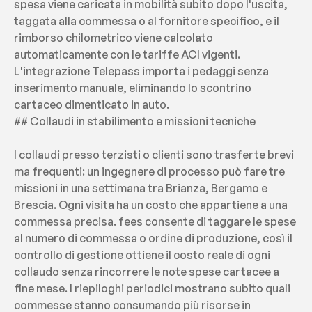
spesa viene caricata in mobilità subito dopo l'uscita, 
taggata alla commessa o al fornitore specifico, e il 
rimborso chilometrico viene calcolato 
automaticamente con le tariffe ACI vigenti. 
L'integrazione Telepass importa i pedaggi senza 
inserimento manuale, eliminando lo scontrino 
cartaceo dimenticato in auto.
## Collaudi in stabilimento e missioni tecniche
I collaudi presso terzisti o clienti sono trasferte brevi 
ma frequenti: un ingegnere di processo può fare tre 
missioni in una settimana tra Brianza, Bergamo e 
Brescia. Ogni visita ha un costo che appartiene a una 
commessa precisa. fees consente di taggare le spese 
al numero di commessa o ordine di produzione, così il 
controllo di gestione ottiene il costo reale di ogni 
collaudo senza rincorrere le note spese cartacee a 
fine mese. I riepiloghi periodici mostrano subito quali 
commesse stanno consumando più risorse in 