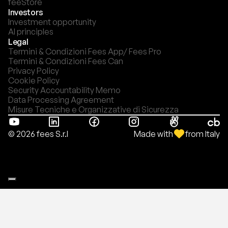
feeStore
Investors
Investment opportunity
AI principles
Legal
Termini & Condizioni Fees App/ Fees Pro
Termini & Condizioni Fees Can
Privacy Policy
Cookie Policy
Security Accountability Memo
Data Processing Agreement
Misure Tecniche e Organizzative di Sicurezza
Made with
from Italy
© 2026 fees S.r.l
Le tue preferenze relative alla privacy
Informativa sulla raccolta