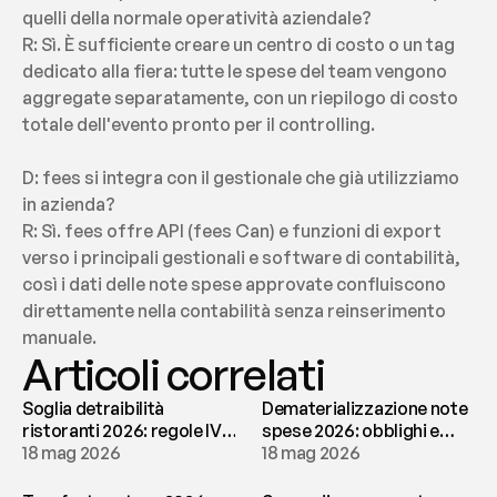
quelli della normale operatività aziendale?
R: Sì. È sufficiente creare un centro di costo o un tag 
dedicato alla fiera: tutte le spese del team vengono 
aggregate separatamente, con un riepilogo di costo 
totale dell'evento pronto per il controlling.
D: fees si integra con il gestionale che già utilizziamo 
in azienda?
R: Sì. fees offre API (fees Can) e funzioni di export 
verso i principali gestionali e software di contabilità, 
così i dati delle note spese approvate confluiscono 
direttamente nella contabilità senza reinserimento 
manuale.
Articoli correlati
Soglia detraibilità
Dematerializzazione note
ristoranti 2026: regole IVA
spese 2026: obblighi e
e deducibilità | fees
18 mag 2026
conservazione | fees
18 mag 2026