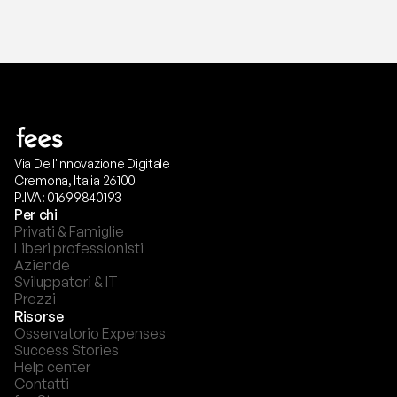
Via Dell'innovazione Digitale
Cremona, Italia 26100
P.IVA: 01699840193
Per chi
Privati & Famiglie
Liberi professionisti
Aziende
Sviluppatori & IT
Prezzi
Risorse
Osservatorio Expenses
Success Stories
Help center
Contatti