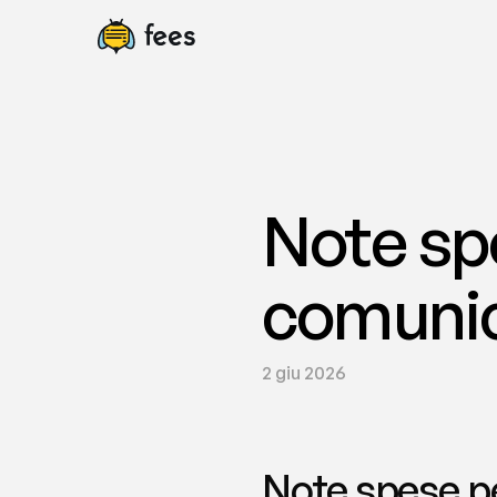
Note sp
comunic
2 giu 2026
Note spese pe