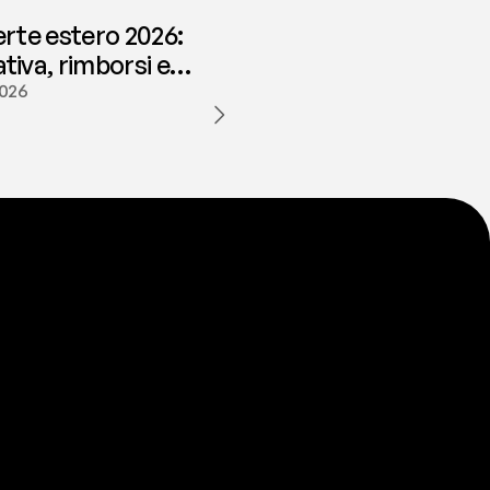
erte estero 2026:
iva, rimborsi e
ione | fees
2026
a
t
e
s
t
a
?