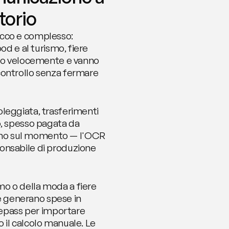
torio
icco e complesso: 
d e al turismo, fiere 
ano velocemente e vanno 
controllo senza fermare 
leggiata, trasferimenti 
o, spesso pagata da 
ino sul momento — l'OCR 
onsabile di produzione 
o o della moda a fiere 
te generano spese in 
lepass per importare 
il calcolo manuale. Le 