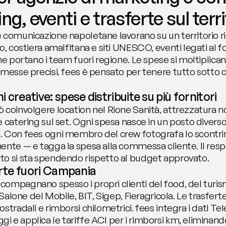
ng, eventi e trasferte sul terri
 comunicazione napoletane lavorano su un territorio r
, costiera amalfitana e siti UNESCO, eventi legati al foo
che portano i team fuori regione. Le spese si moltiplic
mmesse precisi. fees è pensato per tenere tutto sotto 
 creative: spese distribuite su più fornitori
 coinvolgere location nel Rione Sanità, attrezzatura no
e catering sul set. Ogni spesa nasce in un posto divers
. Con fees ogni membro del crew fotografa lo scontr
ente — e tagga la spesa alla commessa cliente. Il resp
to si sta spendendo rispetto al budget approvato.
erte fuori Campania
ompagnano spesso i propri clienti del food, del turism
: Salone del Mobile, BIT, Sigep, Fieragricola. Le trasfer
stradali e rimborsi chilometrici. fees integra i dati Te
e applica le tariffe ACI per i rimborsi km, eliminando 