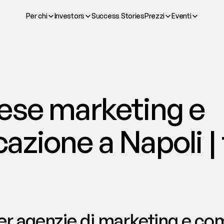
Per chi
Investors
Success Stories
Prezzi
Eventi
ese marketing e 
azione a Napoli |
r agenzie di marketing e com