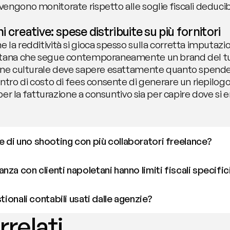
ngono monitorate rispetto alle soglie fiscali deducibil
 creative: spese distribuite su più fornitori
a redditività si gioca spesso sulla corretta imputazione 
etana che segue contemporaneamente un brand del tur
one culturale deve sapere esattamente quanto spende p
entro di costo di fees consente di generare un riepilo
 per la fatturazione a consuntivo sia per capire dove si 
 di uno shooting con più collaboratori freelance?
za con clienti napoletani hanno limiti fiscali specific
tionali contabili usati dalle agenzie?
rrelati