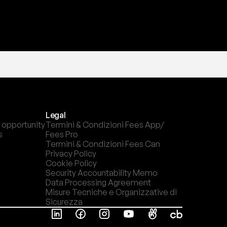
Legal
 opportunity
Termini & Condizioni Fees App/ 
s
Fees Pro
Termini & Condizioni Fees Can
Privacy Policy
Cookie Policy
Security Accountability Memo
Data Processing Agreement
Misure Tecniche e Organizzative di 
Sicurezza