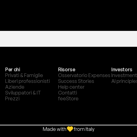
Per chi
Risorse
Investors
Privati & Famiglie
Osservatorio Expenses
Investment
Liberi professionisti
Success Stories
AI principle
Aziende
Help center
Sviluppatori & IT
Contatti
Prezzi
feeStore
Made with
from Italy