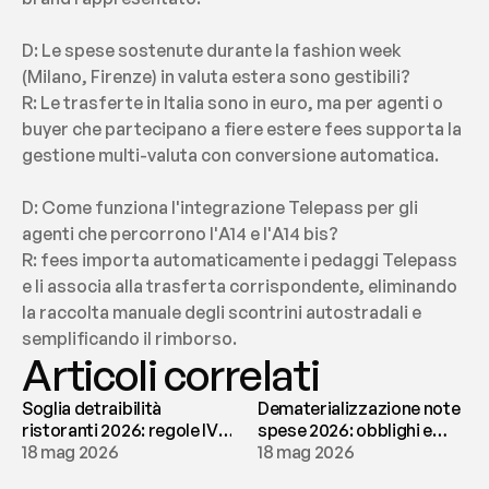
D: Le spese sostenute durante la fashion week 
(Milano, Firenze) in valuta estera sono gestibili?
R: Le trasferte in Italia sono in euro, ma per agenti o 
buyer che partecipano a fiere estere fees supporta la 
gestione multi-valuta con conversione automatica.
D: Come funziona l'integrazione Telepass per gli 
agenti che percorrono l'A14 e l'A14 bis?
R: fees importa automaticamente i pedaggi Telepass 
e li associa alla trasferta corrispondente, eliminando 
la raccolta manuale degli scontrini autostradali e 
semplificando il rimborso.
Articoli correlati
Soglia detraibilità
Dematerializzazione note
ristoranti 2026: regole IVA
spese 2026: obblighi e
e deducibilità | fees
18 mag 2026
conservazione | fees
18 mag 2026