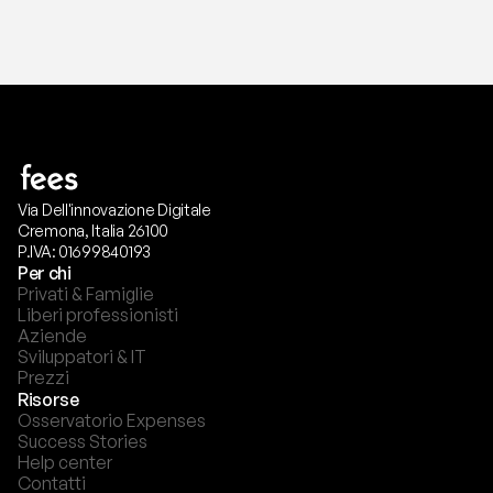
Via Dell'innovazione Digitale
Cremona, Italia 26100
P.IVA: 01699840193
Per chi
Privati & Famiglie
Liberi professionisti
Aziende
Sviluppatori & IT
Prezzi
Risorse
Osservatorio Expenses
Success Stories
Help center
Contatti