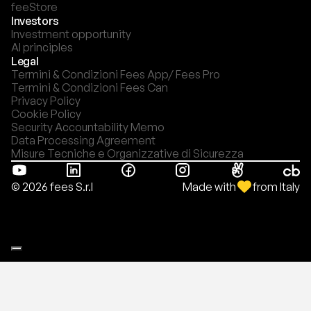
feeStore
Investors
Investment opportunity
AI principles
Legal
Termini & Condizioni Fees App/ Fees Pro
Termini & Condizioni Fees Can
Privacy Policy
Cookie Policy
Security Accountability Memo
Data Processing Agreement
Misure Tecniche e Organizzative di Sicurezza
Made with
from Italy
© 2026 fees S.r.l
Le tue preferenze relative alla privacy
Informativa sulla raccolta