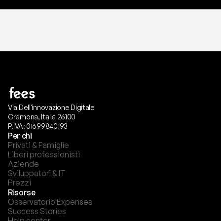
Via Dell'innovazione Digitale
Cremona, Italia 26100
P.IVA: 01699840193
Per chi
Privati & Famiglie
Liberi professionisti
Aziende
Sviluppatori & IT
Prezzi
Risorse
Osservatorio Expenses
Success Stories
Help center