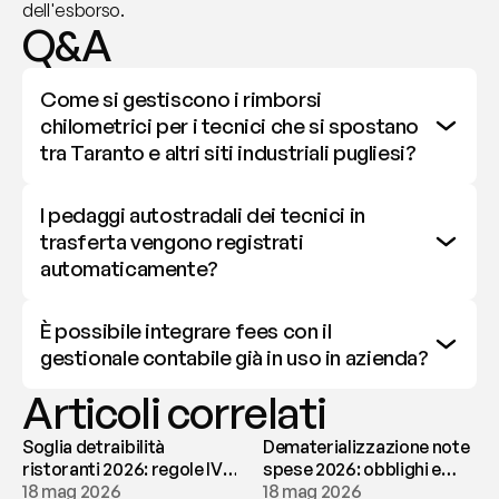
dell'esborso.
Q&A
Come si gestiscono i rimborsi 
chilometrici per i tecnici che si spostano 
tra Taranto e altri siti industriali pugliesi?
I pedaggi autostradali dei tecnici in 
trasferta vengono registrati 
automaticamente?
È possibile integrare fees con il 
gestionale contabile già in uso in azienda?
Articoli correlati
Soglia detraibilità
Dematerializzazione note
ristoranti 2026: regole IVA
spese 2026: obblighi e
e deducibilità | fees
18 mag 2026
conservazione | fees
18 mag 2026