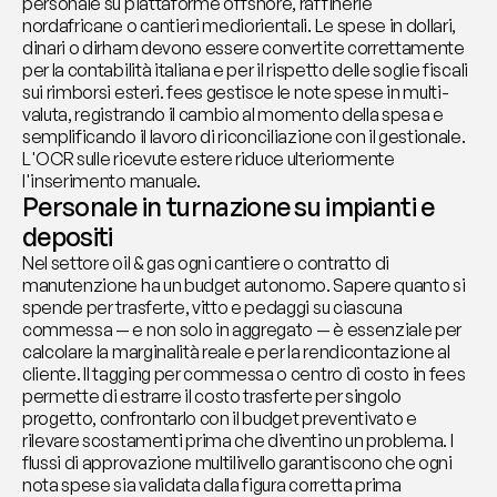
personale su piattaforme offshore, raffinerie 
nordafricane o cantieri mediorientali. Le spese in dollari, 
dinari o dirham devono essere convertite correttamente 
per la contabilità italiana e per il rispetto delle soglie fiscali 
sui rimborsi esteri. fees gestisce le note spese in multi-
valuta, registrando il cambio al momento della spesa e 
semplificando il lavoro di riconciliazione con il gestionale. 
L'OCR sulle ricevute estere riduce ulteriormente 
l'inserimento manuale.
Personale in turnazione su impianti e 
depositi
Nel settore oil & gas ogni cantiere o contratto di 
manutenzione ha un budget autonomo. Sapere quanto si 
spende per trasferte, vitto e pedaggi su ciascuna 
commessa — e non solo in aggregato — è essenziale per 
calcolare la marginalità reale e per la rendicontazione al 
cliente. Il tagging per commessa o centro di costo in fees 
permette di estrarre il costo trasferte per singolo 
progetto, confrontarlo con il budget preventivato e 
rilevare scostamenti prima che diventino un problema. I 
flussi di approvazione multilivello garantiscono che ogni 
nota spese sia validata dalla figura corretta prima 