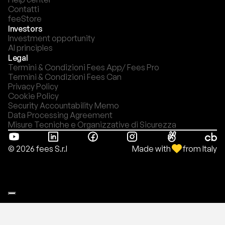
Contatti
feeStore
Investors
Investment opportunity
AI principles
Legal
Termini & Condizioni Fees App/ Fees Pro
Termini & Condizioni Fees Can
Privacy Policy
Cookie Policy
Security Accountability Memo
Data Processing Agreement
Misure Tecniche e Organizzative di Sicurezza
Made with
from Italy
© 2026 fees S.r.l
Le tue preferenze relative alla privacy