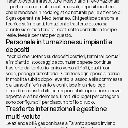
Taranto ospita infrastrutture industriali di rilievo nazionale 
— porto commerciale, cantieri navali, depositi costieri — 
che la rendono un nodo logistico naturale per le aziende oil 
& gas operanti nel Mediterraneo. Chi gestisce personale 
tecnico su impianti, turnazioni e trasferte estero sa 
quanto sia critico tenere i costi sotto controllo in tempo 
reale. fees è pensato per questo.
Personale in turnazione su impianti e 
depositi
I tecnici che ruotano su depositi costieri, terminali portuali 
e impianti di stoccaggio accumulano spese continue: 
trasferte dal territorio jonico verso altri siti, pasti fuori 
sede, pedaggi autostradali. Con fees ogni spesa si carica 
in mobilità subito dopo l'evento, si associa alla commessa 
o al turno di riferimento e confluisce in un riepilogo 
periodico consultabile dal responsabile operations senza 
aspettare la fine del mese. I limiti di budget per categoria 
sono configurabili per ciascun profilo di ruolo.
Trasferte internazionali e gestione 
multi-valuta
Le aziende oil & gas con base a Taranto spesso inviano 