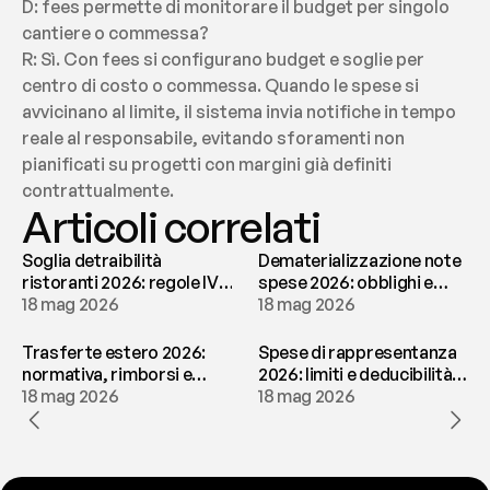
D: fees permette di monitorare il budget per singolo 
cantiere o commessa?
R: Sì. Con fees si configurano budget e soglie per 
centro di costo o commessa. Quando le spese si 
avvicinano al limite, il sistema invia notifiche in tempo 
reale al responsabile, evitando sforamenti non 
pianificati su progetti con margini già definiti 
contrattualmente.
Articoli correlati
Soglia detraibilità
Dematerializzazione note
ristoranti 2026: regole IVA
spese 2026: obblighi e
e deducibilità | fees
18 mag 2026
conservazione | fees
18 mag 2026
Trasferte estero 2026:
Spese di rappresentanza
normativa, rimborsi e
2026: limiti e deducibilità |
tassazione | fees
18 mag 2026
fees
18 mag 2026