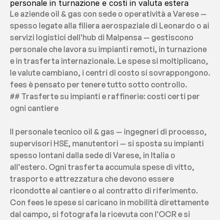
personale in turnazione e costi in valuta estera
Le aziende oil & gas con sede o operatività a Varese — 
spesso legate alla filiera aerospaziale di Leonardo o ai 
servizi logistici dell'hub di Malpensa — gestiscono 
personale che lavora su impianti remoti, in turnazione 
e in trasferta internazionale. Le spese si moltiplicano, 
le valute cambiano, i centri di costo si sovrappongono. 
fees è pensato per tenere tutto sotto controllo.
## Trasferte su impianti e raffinerie: costi certi per 
ogni cantiere
Il personale tecnico oil & gas — ingegneri di processo, 
supervisori HSE, manutentori — si sposta su impianti 
spesso lontani dalla sede di Varese, in Italia o 
all'estero. Ogni trasferta accumula spese di vitto, 
trasporto e attrezzatura che devono essere 
ricondotte al cantiere o al contratto di riferimento. 
Con fees le spese si caricano in mobilità direttamente 
dal campo, si fotografa la ricevuta con l'OCR e si 