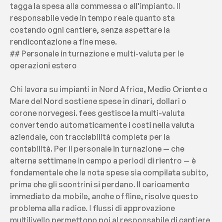
tagga la spesa alla commessa o all'impianto. Il 
responsabile vede in tempo reale quanto sta 
costando ogni cantiere, senza aspettare la 
rendicontazione a fine mese.
## Personale in turnazione e multi-valuta per le 
operazioni estero
Chi lavora su impianti in Nord Africa, Medio Oriente o 
Mare del Nord sostiene spese in dinari, dollari o 
corone norvegesi. fees gestisce la multi-valuta 
convertendo automaticamente i costi nella valuta 
aziendale, con tracciabilità completa per la 
contabilità. Per il personale in turnazione — che 
alterna settimane in campo a periodi di rientro — è 
fondamentale che la nota spese sia compilata subito, 
prima che gli scontrini si perdano. Il caricamento 
immediato da mobile, anche offline, risolve questo 
problema alla radice. I flussi di approvazione 
multilivello permettono poi al responsabile di cantiere 