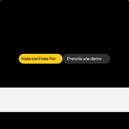
P
r
o
n
t
o
a
t
o
g
l
i
e
r
t
i
q
u
e
s
t
o
p
r
o
b
l
e
m
a
d
a
l
l
a
t
e
s
t
a
?
I
l
n
o
s
t
r
o
t
e
a
m
d
i
s
u
p
p
o
r
t
o
è
a
t
u
a
d
i
s
p
o
s
i
z
i
o
n
e
p
e
r
r
i
s
o
l
v
e
r
e
q
u
a
l
s
i
a
s
i
p
r
o
b
l
e
m
a
.
S
c
e
g
l
i
i
l
c
a
n
a
l
e
c
h
e
p
r
e
f
e
r
i
s
c
i
.
Inizia con Fees Pro
Prenota una demo
T
r
i
a
l
g
r
a
t
i
s
,
n
e
s
s
u
n
a
c
a
r
t
a
r
i
c
h
i
e
s
t
a
.