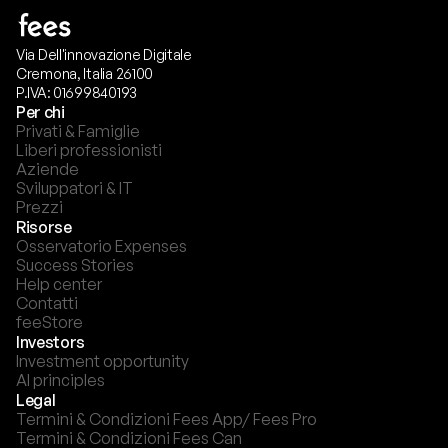
Via Dell'innovazione Digitale
Cremona, Italia 26100
P.IVA: 01699840193
Per chi
Privati & Famiglie
Liberi professionisti
Aziende
Sviluppatori & IT
Prezzi
Risorse
Osservatorio Expenses
Success Stories
Help center
Contatti
feeStore
Investors
Investment opportunity
AI principles
Legal
Termini & Condizioni Fees App/ Fees Pro
Termini & Condizioni Fees Can