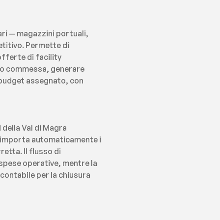
i — magazzini portuali, 
titivo. Permette di 
ferte di facility 
o o commessa, generare 
 budget assegnato, con 
 della Val di Magra 
 importa automaticamente i 
tta. Il flusso di 
spese operative, mentre la 
contabile per la chiusura 