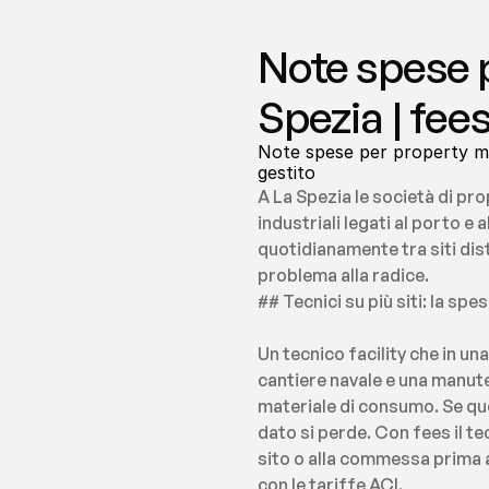
Note spese p
Spezia | fee
Note spese per property mana
gestito
A La Spezia le società di pr
industriali legati al porto e 
quotidianamente tra siti dis
problema alla radice.
## Tecnici su più siti: la sp
Un tecnico facility che in un
cantiere navale e una manut
materiale di consumo. Se que
dato si perde. Con fees il te
sito o alla commessa prima a
con le tariffe ACI.