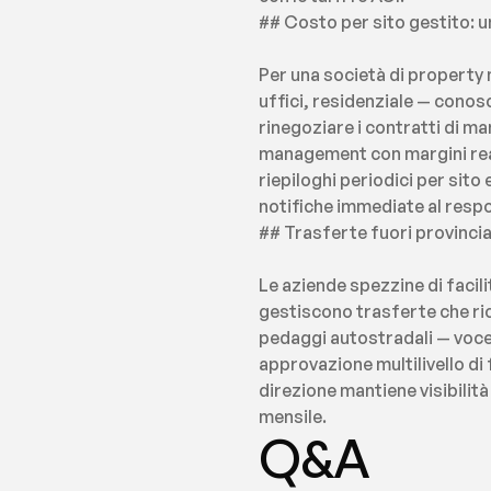
## Costo per sito gestito: u
Per una società di property 
uffici, residenziale — conos
rinegoziare i contratti di ma
management con margini real
riepiloghi periodici per sit
notifiche immediate al resp
## Trasferte fuori provinci
Le aziende spezzine di facili
gestiscono trasferte che ri
pedaggi autostradali — voce ri
approvazione multilivello di
direzione mantiene visibilità
mensile.
Q&A