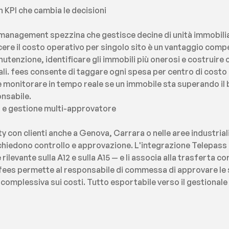
n KPI che cambia le decisioni
management spezzina che gestisce decine di unità immobiliar
cere il costo operativo per singolo sito è un vantaggio compe
nutenzione, identificare gli immobili più onerosi e costruire of
i. fees consente di taggare ogni spesa per centro di cost
o e monitorare in tempo reale se un immobile sta superando il
onsabile.
a e gestione multi-approvatore
ty con clienti anche a Genova, Carrara o nelle aree industriali
chiedono controllo e approvazione. L'integrazione Telepass
levante sulla A12 e sulla A15 — e li associa alla trasferta corre
 fees permette al responsabile di commessa di approvare le 
 complessiva sui costi. Tutto esportabile verso il gestionale 