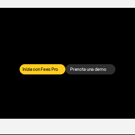
a
t
o
g
l
i
e
r
t
i
q
u
e
s
t
o
p
r
o
b
l
e
m
a
d
a
l
l
o
r
t
o
è
a
t
u
a
d
i
s
p
o
s
i
z
i
o
n
e
p
e
r
r
i
s
o
l
v
e
r
e
q
u
a
l
s
i
a
s
i
p
r
o
b
l
e
m
a
.
S
c
e
g
l
i
i
Inizia con Fees Pro
Prenota una demo
T
r
i
a
l
g
r
a
t
i
s
,
n
e
s
s
u
n
a
c
a
r
t
a
r
i
c
h
i
e
s
t
a
.