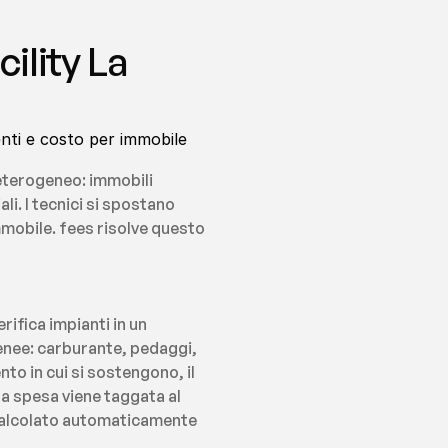
lity La 
nti e costo per immobile 
eterogeneo: immobili 
i. I tecnici si spostano 
mobile. fees risolve questo 
ifica impianti in un 
nee: carburante, pedaggi, 
o in cui si sostengono, il 
la spesa viene taggata al 
 calcolato automaticamente 