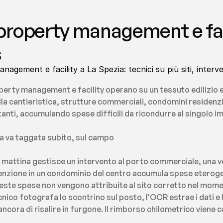
roperty management e faci
s
gement e facility a La Spezia: tecnici su più siti, interve
operty management e facility operano su un tessuto edilizio 
alla cantieristica, strutture commerciali, condomini residenzial
tanti, accumulando spese difficili da ricondurre al singolo im
esa va taggata subito, sul campo
a mattina gestisce un intervento al porto commerciale, una ver
enzione in un condominio del centro accumula spese eteroge
ste spese non vengono attribuite al sito corretto nel moment
cnico fotografa lo scontrino sul posto, l'OCR estrae i dati e 
ncora di risalire in furgone. Il rimborso chilometrico viene