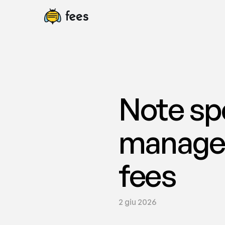
Note sp
manageme
fees
2 giu 2026