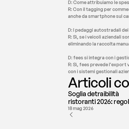
D: Come attribuiamo le spes
R: Con il tagging per commes
anche da smartphone sul cam
D: I pedaggi autostradali de
R: Sì, se i veicoli aziendali 
eliminando la raccolta manua
D: fees si integra con i gesti
R: Sì, fees prevede l'export 
con i sistemi gestionali azie
Articoli co
Soglia detraibilità
ristoranti 2026: rego
e deducibilità | fees
18 mag 2026