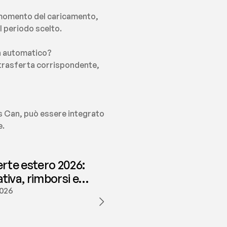
 momento del caricamento, 
 periodo scelto.
in automatico?
la trasferta corrispondente, 
es Can, può essere integrato 
e.
erte estero 2026:
iva, rimborsi e
ione | fees
2026