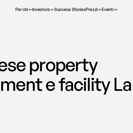
Per chi
Investors
Success Stories
Prezzi
Eventi
ese property 
nt e facility La 