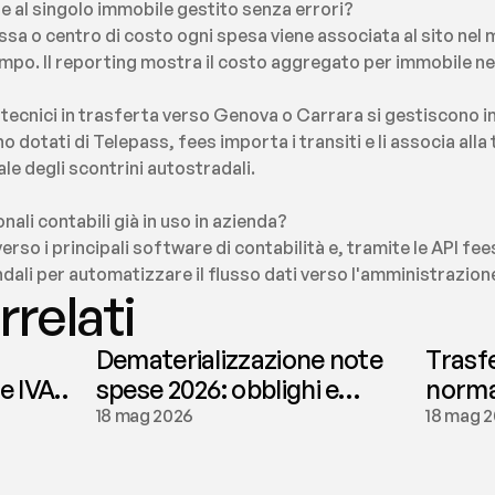
e al singolo immobile gestito senza errori?
sa o centro di costo ogni spesa viene associata al sito nel
po. Il reporting mostra il costo aggregato per immobile nel
i tecnici in trasferta verso Genova o Carrara si gestiscono 
sono dotati di Telepass, fees importa i transiti e li associa al
le degli scontrini autostradali.
onali contabili già in uso in azienda?
verso i principali software di contabilità e, tramite le API fe
ndali per automatizzare il flusso dati verso l'amministrazion
rrelati
Dematerializzazione note
Trasf
le IVA
spese 2026: obblighi e
normat
conservazione | fees
tassaz
18 mag 2026
18 mag 