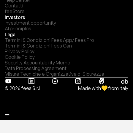
Help center
Contatti
feeStore
Investors
Investment opportunity
AI principles
Legal
Termini & Condizioni Fees App/ Fees Pro
Termini & Condizioni Fees Can
Privacy Policy
Cookie Policy
Security Accountability Memo
Data Processing Agreement
Misure Tecniche e Organizzative di Sicurezza
Made with
from Italy
© 2026 fees S.r.l
Le tue preferenze relative alla privacy