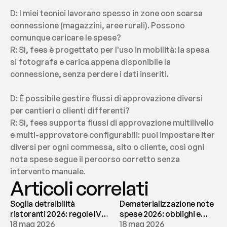
D: I miei tecnici lavorano spesso in zone con scarsa 
connessione (magazzini, aree rurali). Possono 
comunque caricare le spese?
R: Sì, fees è progettato per l'uso in mobilità: la spesa 
si fotografa e carica appena disponibile la 
connessione, senza perdere i dati inseriti.
D: È possibile gestire flussi di approvazione diversi 
per cantieri o clienti differenti?
R: Sì, fees supporta flussi di approvazione multilivello 
e multi-approvatore configurabili: puoi impostare iter 
diversi per ogni commessa, sito o cliente, così ogni 
nota spese segue il percorso corretto senza 
intervento manuale.
Articoli correlati
Soglia detraibilità
Dematerializzazione note
ristoranti 2026: regole IVA
spese 2026: obblighi e
e deducibilità | fees
18 mag 2026
conservazione | fees
18 mag 2026