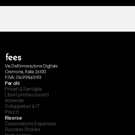
Via Dell'innovazione Digitale
Cremona, Italia 26100
P.IVA: 01699840193
Per chi
Privati & Famiglie
Liberi professionisti
Aziende
Sviluppatori & IT
Prezzi
Risorse
Osservatorio Expenses
Success Stories