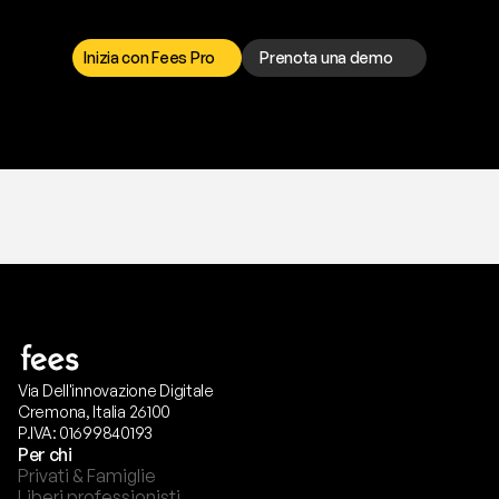
r
i
s
o
l
v
e
r
e
q
u
a
l
s
i
a
s
i
p
r
o
b
l
e
m
a
.
S
c
e
g
l
i
i
l
c
a
n
a
l
e
c
h
e
p
r
e
f
e
r
i
s
c
i
.
Inizia con Fees Pro
Prenota una demo
T
r
i
a
l
g
r
a
t
i
s
,
n
e
s
s
u
n
a
c
a
r
t
a
r
i
c
h
i
e
s
t
a
.
Via Dell'innovazione Digitale
Cremona, Italia 26100
P.IVA: 01699840193
Per chi
Privati & Famiglie
Liberi professionisti