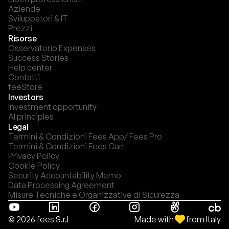
Aziende
Sviluppatori & IT
Prezzi
Risorse
Osservatorio Expenses
Success Stories
Help center
Contatti
feeStore
Investors
Investment opportunity
AI principles
Legal
Termini & Condizioni Fees App/ Fees Pro
Termini & Condizioni Fees Can
Privacy Policy
Cookie Policy
Security Accountability Memo
Data Processing Agreement
Misure Tecniche e Organizzative di Sicurezza
Made with
from Italy
© 2026 fees S.r.l