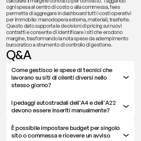
calcolare il margine contratto per contratto. Taggando 
ogni spesa al centro di costo o alla commessa, fees 
permette di aggregare in dashboard tutti i costi operativi 
per immobile: manodopera esterna, materiali, trasferte. 
Questo dato supporta le decisioni di pricing sui nuovi 
contratti e consente di identificare i siti che erodono 
margine, trasformando la nota spese da adempimento 
burocratico a strumento di controllo di gestione.
Q&A
Come gestisco le spese di tecnici che 
lavorano su siti di clienti diversi nello 
stesso giorno?
I pedaggi autostradali dell'A4 e dell'A22 
devono essere inseriti manualmente?
È possibile impostare budget per singolo 
sito o commessa e ricevere un avviso 