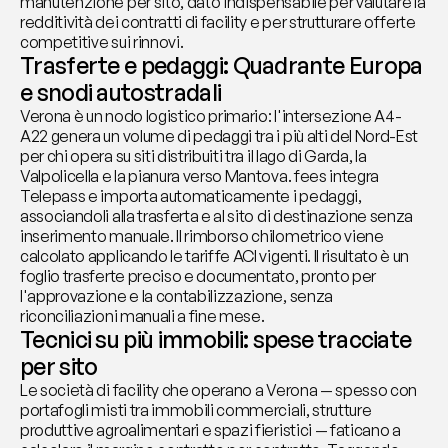
manutenzione per sito, dato indispensabile per valutare la 
redditività dei contratti di facility e per strutturare offerte 
competitive sui rinnovi.
Trasferte e pedaggi: Quadrante Europa 
e snodi autostradali
Verona è un nodo logistico primario: l'intersezione A4-
A22 genera un volume di pedaggi tra i più alti del Nord-Est 
per chi opera su siti distribuiti tra il lago di Garda, la 
Valpolicella e la pianura verso Mantova. fees integra 
Telepass e importa automaticamente i pedaggi, 
associandoli alla trasferta e al sito di destinazione senza 
inserimento manuale. Il rimborso chilometrico viene 
calcolato applicando le tariffe ACI vigenti. Il risultato è un 
foglio trasferte preciso e documentato, pronto per 
l'approvazione e la contabilizzazione, senza 
riconciliazioni manuali a fine mese.
Tecnici su più immobili: spese tracciate 
per sito
Le società di facility che operano a Verona — spesso con 
portafogli misti tra immobili commerciali, strutture 
produttive agroalimentari e spazi fieristici — faticano a 