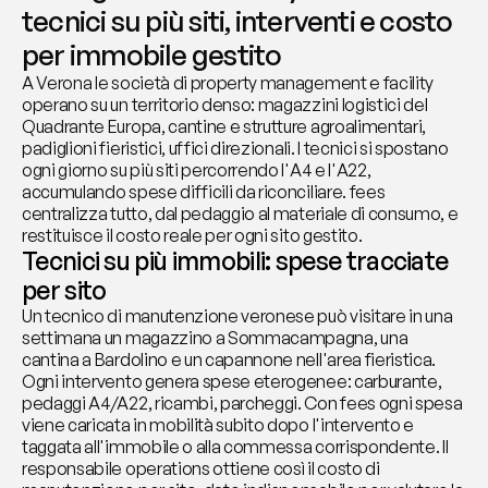
tecnici su più siti, interventi e costo 
per immobile gestito
A Verona le società di property management e facility 
operano su un territorio denso: magazzini logistici del 
Quadrante Europa, cantine e strutture agroalimentari, 
padiglioni fieristici, uffici direzionali. I tecnici si spostano 
ogni giorno su più siti percorrendo l'A4 e l'A22, 
accumulando spese difficili da riconciliare. fees 
centralizza tutto, dal pedaggio al materiale di consumo, e 
restituisce il costo reale per ogni sito gestito.
Tecnici su più immobili: spese tracciate 
per sito
Un tecnico di manutenzione veronese può visitare in una 
settimana un magazzino a Sommacampagna, una 
cantina a Bardolino e un capannone nell'area fieristica. 
Ogni intervento genera spese eterogenee: carburante, 
pedaggi A4/A22, ricambi, parcheggi. Con fees ogni spesa 
viene caricata in mobilità subito dopo l'intervento e 
taggata all'immobile o alla commessa corrispondente. Il 
responsabile operations ottiene così il costo di 