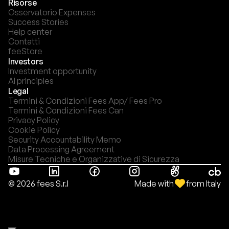
Risorse
Osservatorio Expenses
Success Stories
Help center
Contatti
feeStore
Investors
Investment opportunity
AI principles
Legal
Termini & Condizioni Fees App/ Fees Pro
Termini & Condizioni Fees Can
Privacy Policy
Cookie Policy
Security Accountability Memo
Data Processing Agreement
Misure Tecniche e Organizzative di Sicurezza
Made with
from Italy
© 2026 fees S.r.l