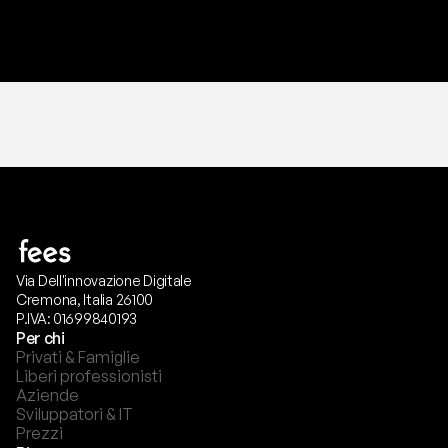
T
r
i
a
l
g
r
a
t
i
s
,
n
e
s
s
u
n
a
c
a
r
t
a
r
i
c
h
i
e
s
t
a
.
Via Dell'innovazione Digitale
Cremona, Italia 26100
P.IVA: 01699840193
Per chi
Privati & Famiglie
Liberi professionisti
Aziende
Sviluppatori & IT
Prezzi