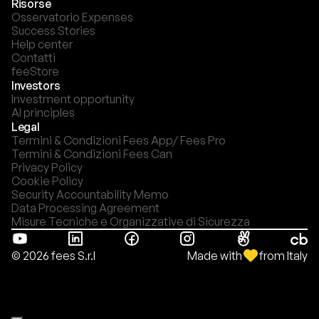
Risorse
Osservatorio Expenses
Success Stories
Help center
Contatti
feeStore
Investors
Investment opportunity
AI principles
Legal
Termini & Condizioni Fees App/ Fees Pro
Termini & Condizioni Fees Can
Privacy Policy
Cookie Policy
Security Accountability Memo
Data Processing Agreement
Misure Tecniche e Organizzative di Sicurezza
Made with
from Italy
© 2026 fees S.r.l