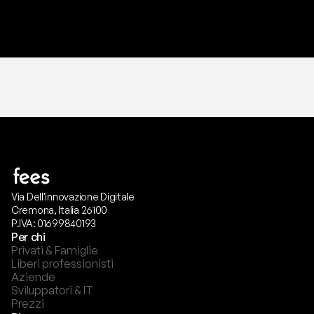
T
r
i
a
l
g
r
a
t
i
s
,
n
e
s
s
u
n
a
c
a
r
t
a
r
i
c
h
i
e
s
t
a
.
Via Dell'innovazione Digitale
Cremona, Italia 26100
P.IVA: 01699840193
Per chi
Privati & Famiglie
Liberi professionisti
Aziende
Sviluppatori & IT
Prezzi