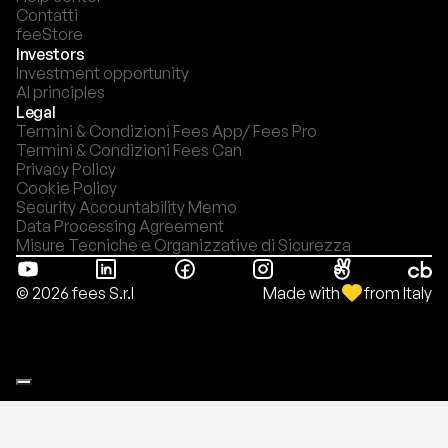
Contatti
feeStore
Investors
Investment opportunity
AI principles
Legal
Termini & Condizioni Fees App/ Fees Pro
Termini & Condizioni Fees Can
Privacy Policy
Cookie Policy
Security Accountability Memo
Data Processing Agreement
Misure Tecniche e Organizzative di Sicurezza
Made with
from Italy
© 2026 fees S.r.l
Le tue preferenze relative alla privacy