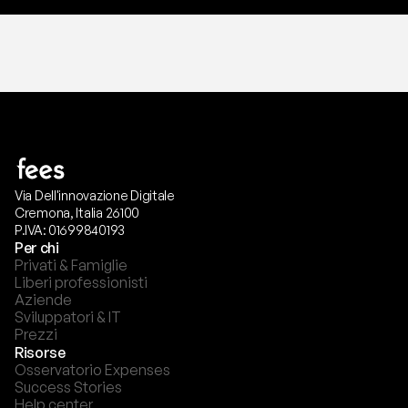
Via Dell'innovazione Digitale
Cremona, Italia 26100
P.IVA: 01699840193
Per chi
Privati & Famiglie
Liberi professionisti
Aziende
Sviluppatori & IT
Prezzi
Risorse
Osservatorio Expenses
Success Stories
Help center