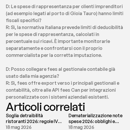
D: Le spese di rappresentanza per clienti imprenditori 
(ad esempio legati al porto di Gioia Tauro) hanno limiti 
fiscali specifici?
R: Sì, la normativa italiana prevede limiti di deducibilità 
per le spese di rappresentanza, calcolati in 
percentuale sui ricavi. È importante monitorarle 
separatamente e confrontarsi con il proprio 
commercialista per la corretta imputazione.
D: Posso collegare fees al gestionale contabile già 
usato dalla mia agenzia?
R: Sì, fees offre export verso i principali gestionali e 
contabilità, oltre alle API fees Can per integrazioni 
personalizzate con i sistemi aziendali esistenti.
Articoli correlati
Soglia detraibilità
Dematerializzazione note
ristoranti 2026: regole IVA
spese 2026: obblighi e
e deducibilità | fees
18 mag 2026
conservazione | fees
18 mag 2026