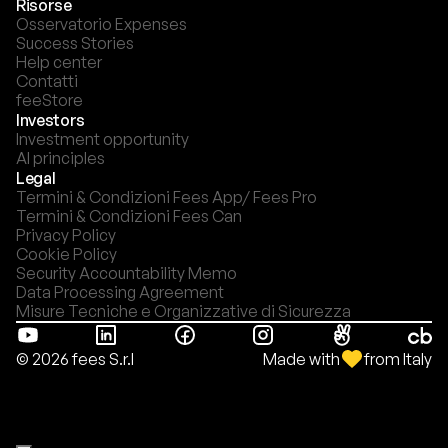
Risorse
Osservatorio Expenses
Success Stories
Help center
Contatti
feeStore
Investors
Investment opportunity
AI principles
Legal
Termini & Condizioni Fees App/ Fees Pro
Termini & Condizioni Fees Can
Privacy Policy
Cookie Policy
Security Accountability Memo
Data Processing Agreement
Misure Tecniche e Organizzative di Sicurezza
Made with
from Italy
© 2026 fees S.r.l