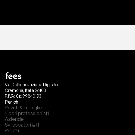
T
r
i
a
l
g
r
a
t
i
s
,
n
e
s
s
u
n
a
c
a
r
t
a
r
i
c
h
i
e
s
t
a
.
Via Dell'innovazione Digitale
Cremona, Italia 26100
P.IVA: 01699840193
Per chi
Privati & Famiglie
Liberi professionisti
Aziende
Sviluppatori & IT
Prezzi