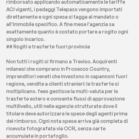
rimborsato applicando automaticamente le tariffe 
ACI vigenti, i pedaggi Telepass vengono importati 
direttamente e ogni spesa si tagga al mandato o 
all'immobile specifico. A fine mese l'agenzia sa 
esattamente quanto è costato portare a rogito ogni 
singolo incarico.
## Rogiti e trasferte fuori provincia
Non tutti i rogiti si firmano a Treviso. Acquirenti 
milanesi che comprano in Prosecco Country, 
imprenditori veneti che investono in capannoni fuori 
regione, vendite a clienti stranieri: le trasferte si 
moltiplicano. fees gestisce la multi-valuta per le 
trasferte estero e consente flussi di approvazione 
multilivello, utili nelle agenzie strutturate dove il 
titolare deve autorizzare le spese degli agenti prima 
del rimborso. Ogni nota spese arriva già completa di 
ricevuta fotografata via OCR, senza carte 
accumulate in portafoglio.