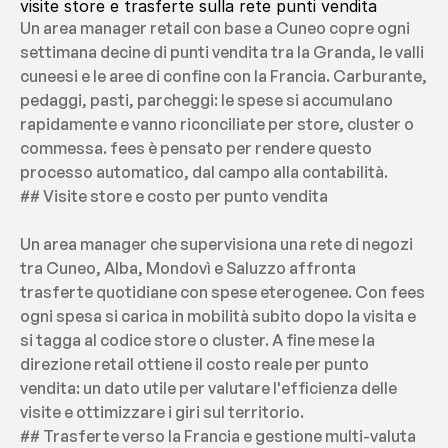
visite store e trasferte sulla rete punti vendita
Un area manager retail con base a Cuneo copre ogni 
settimana decine di punti vendita tra la Granda, le valli 
cuneesi e le aree di confine con la Francia. Carburante, 
pedaggi, pasti, parcheggi: le spese si accumulano 
rapidamente e vanno riconciliate per store, cluster o 
commessa. fees è pensato per rendere questo 
processo automatico, dal campo alla contabilità.
## Visite store e costo per punto vendita
Un area manager che supervisiona una rete di negozi 
tra Cuneo, Alba, Mondovì e Saluzzo affronta 
trasferte quotidiane con spese eterogenee. Con fees 
ogni spesa si carica in mobilità subito dopo la visita e 
si tagga al codice store o cluster. A fine mese la 
direzione retail ottiene il costo reale per punto 
vendita: un dato utile per valutare l'efficienza delle 
visite e ottimizzare i giri sul territorio.
## Trasferte verso la Francia e gestione multi-valuta