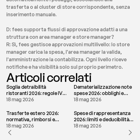
trasferta o al cluster di store corrispondente, senza 
inserimento manuale.
D: fees supporta flussi di approvazione adatti a una 
struttura con area manager e store manager?
R: Sì, fees gestisce approvazioni multilivello: lo store 
manager carica la spesa, l'area manager la valida, 
l'amministrazione la contabilizza. Ogni livello riceve 
notifiche e ha visibilità solo sul proprio perimetro.
Articoli correlati
Soglia detraibilità
Dematerializzazione note
ristoranti 2026: regole IVA
spese 2026: obblighi e
e deducibilità | fees
18 mag 2026
conservazione | fees
18 mag 2026
Trasferte estero 2026:
Spese di rappresentanza
normativa, rimborsi e
2026: limiti e deducibilità |
tassazione | fees
18 mag 2026
fees
18 mag 2026