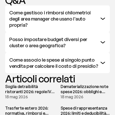
Q&A
Come gestisco i rimborsi chilometrici 
degli area manager che usano l'auto 
propria?
Posso impostare budget diversi per 
cluster o area geografica?
Come associo le spese al singolo punto 
vendita per calcolare il costo di presidio?
Articoli correlati
Soglia detraibilità
Dematerializzazione note
ristoranti 2026: regole IVA
spese 2026: obblighi e
e deducibilità | fees
18 mag 2026
conservazione | fees
18 mag 2026
Trasferte estero 2026:
Spese di rappresentanza
normativa, rimborsi e
2026: limiti e deducibilità |