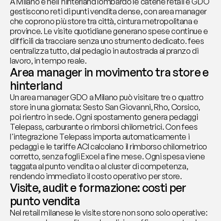
A Milano e nell'hinterland lombardo le catene retail e GDO 
gestiscono reti di punti vendita dense, con area manager 
che coprono più store tra città, cintura metropolitana e 
province. Le visite quotidiane generano spese continue e 
difficili da tracciare senza uno strumento dedicato. fees 
centralizza tutto, dal pedagio in autostrada al pranzo di 
lavoro, in tempo reale.
Area manager in movimento tra store e 
hinterland
Un area manager GDO a Milano può visitare tre o quattro 
store in una giornata: Sesto San Giovanni, Rho, Corsico, 
poi rientro in sede. Ogni spostamento genera pedaggi 
Telepass, carburante o rimborsi chilometrici. Con fees 
l'integrazione Telepass importa automaticamente i 
pedaggi e le tariffe ACI calcolano il rimborso chilometrico 
corretto, senza fogli Excel a fine mese. Ogni spesa viene 
taggata al punto vendita o al cluster di competenza, 
rendendo immediato il costo operativo per store.
Visite, audit e formazione: costi per 
punto vendita
Nel retail milanese le visite store non sono solo operative: 