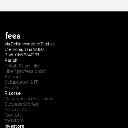
Via Dell'innovazione Digitale
Cremona, Italia 26100
P.IVA: 01699840193
Per chi
Privati & Famiglie
Liberi professionisti
Aziende
Sviluppatori & IT
Prezzi
Risorse
Osservatorio Expenses
Success Stories
Help center
Contatti
feeStore
Investors