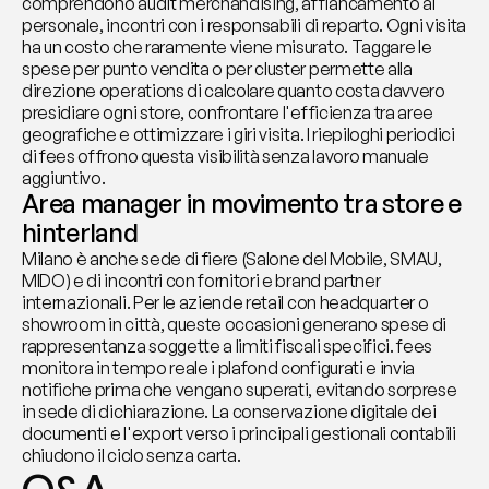
comprendono audit merchandising, affiancamento al 
personale, incontri con i responsabili di reparto. Ogni visita 
ha un costo che raramente viene misurato. Taggare le 
spese per punto vendita o per cluster permette alla 
direzione operations di calcolare quanto costa davvero 
presidiare ogni store, confrontare l'efficienza tra aree 
geografiche e ottimizzare i giri visita. I riepiloghi periodici 
di fees offrono questa visibilità senza lavoro manuale 
aggiuntivo.
Area manager in movimento tra store e 
hinterland
Milano è anche sede di fiere (Salone del Mobile, SMAU, 
MIDO) e di incontri con fornitori e brand partner 
internazionali. Per le aziende retail con headquarter o 
showroom in città, queste occasioni generano spese di 
rappresentanza soggette a limiti fiscali specifici. fees 
monitora in tempo reale i plafond configurati e invia 
notifiche prima che vengano superati, evitando sorprese 
in sede di dichiarazione. La conservazione digitale dei 
documenti e l'export verso i principali gestionali contabili 
chiudono il ciclo senza carta.