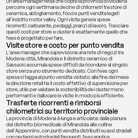
Un area manager retail che copre la provincia di Modena 
percorre ogni settimana decine di chilometri tra store di 
ceramica, abbigliamento, food e punti vendita legati 
all'indotto motor valley. Ogni visita genera spese 
ricorrenti: carburante, pedaggi, pranzi di lavoro. Tracciare 
questi costi per store e cluster è esattamente quello che 
fees è progettato per fare.
Visite store e costo per punto vendita
L'area manager che supervisiona una rete di negozi tra 
Modena città, Mirandola e il distretto ceramico di 
Sassuolo accumula spese difficili da ricondurre al singolo 
store senza uno strumento dedicato. Con fees ogni 
spesa si tagga al punto vendita visitato: alla fine del mese 
la direzione retail ha il costo effettivo di supervisione per 
store, utile per valutare la sostenibilità dei cluster meno 
performanti e riallocare le visite in modo più efficiente.
Trasferte ricorrenti e rimborsi 
chilometrici su territorio provinciale
La provincia di Modena è lunga e articolata: dalla pianura 
del distretto biomedicale di Mirandola alle colline 
dell'Appennino, con punti vendita distribuiti su assi stradali 
con pedaggi autostradali frequenti. fees applica 