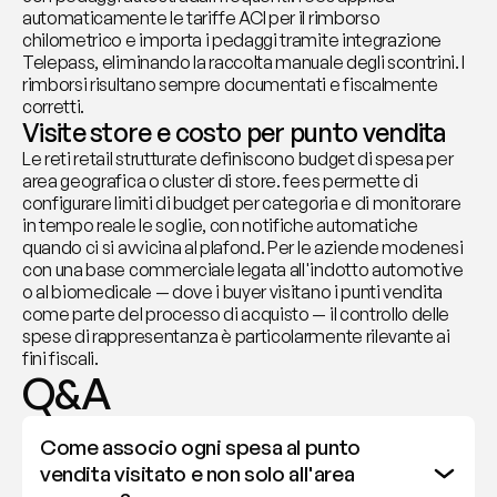
automaticamente le tariffe ACI per il rimborso 
chilometrico e importa i pedaggi tramite integrazione 
Telepass, eliminando la raccolta manuale degli scontrini. I 
rimborsi risultano sempre documentati e fiscalmente 
corretti.
Visite store e costo per punto vendita
Le reti retail strutturate definiscono budget di spesa per 
area geografica o cluster di store. fees permette di 
configurare limiti di budget per categoria e di monitorare 
in tempo reale le soglie, con notifiche automatiche 
quando ci si avvicina al plafond. Per le aziende modenesi 
con una base commerciale legata all'indotto automotive 
o al biomedicale — dove i buyer visitano i punti vendita 
come parte del processo di acquisto — il controllo delle 
spese di rappresentanza è particolarmente rilevante ai 
fini fiscali.
Q&A
Come associo ogni spesa al punto 
vendita visitato e non solo all'area 