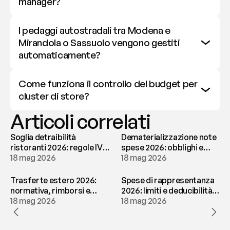
manager?
I pedaggi autostradali tra Modena e 
Mirandola o Sassuolo vengono gestiti 
automaticamente?
Come funziona il controllo del budget per 
cluster di store?
Articoli correlati
Soglia detraibilità
Dematerializzazione note
ristoranti 2026: regole IVA
spese 2026: obblighi e
e deducibilità | fees
18 mag 2026
conservazione | fees
18 mag 2026
Trasferte estero 2026:
Spese di rappresentanza
normativa, rimborsi e
2026: limiti e deducibilità |
tassazione | fees
18 mag 2026
fees
18 mag 2026