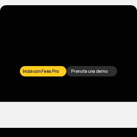
P
r
o
n
t
o
a
t
o
g
l
i
e
r
t
i
q
u
e
s
t
o
p
r
o
b
l
e
m
a
d
a
l
l
a
t
e
s
t
a
?
I
l
n
o
s
t
r
o
t
e
a
m
d
i
s
u
p
p
o
r
t
o
è
a
t
u
a
d
i
s
p
o
s
i
z
i
o
n
e
p
e
r
r
i
s
o
l
v
e
r
e
q
u
a
l
s
i
a
s
i
p
r
o
b
l
e
m
a
.
S
c
e
g
l
i
i
l
c
a
n
a
l
e
c
h
e
p
r
e
f
e
r
i
s
c
i
.
Inizia con Fees Pro
Prenota una demo
T
r
i
a
l
g
r
a
t
i
s
,
n
e
s
s
u
n
a
c
a
r
t
a
r
i
c
h
i
e
s
t
a
.