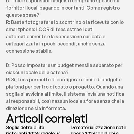
D: I miei responsabili acquisti comprano spesso da 
fornitori locali pagando in contanti. Come registro 
queste spese?
R: Basta fotografare lo scontrino o la ricevuta con lo 
smartphone: l'OCR di fees estrae i dati 
automaticamente e la spesa viene caricata e 
categorizzata in pochi secondi, anche senza 
connessione stabile.
D: Posso impostare un budget mensile separato per 
ciascun locale della catena?
R: Sì, fees permette di configurare limiti di budget e 
plafond per centro di costo o progetto. Quando una 
soglia si avvicina al limite, il sistema invia una notifica 
ai responsabili, così nessun locale sfora senza che la 
direzione ne sia informata.
Articoli correlati
Soglia detraibilità
Dematerializzazione note
ristoranti 2026: regole IVA
spese 2026: obblighi e