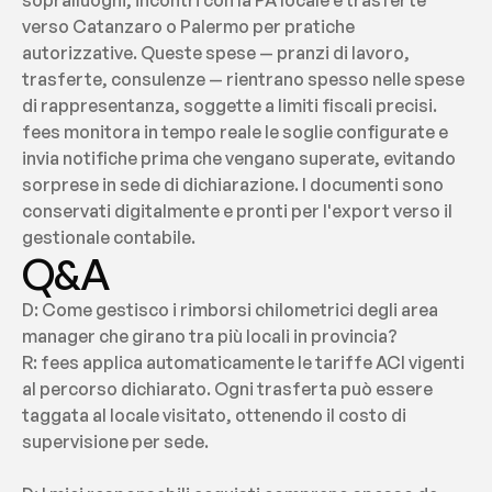
sopralluoghi, incontri con la PA locale e trasferte 
verso Catanzaro o Palermo per pratiche 
autorizzative. Queste spese — pranzi di lavoro, 
trasferte, consulenze — rientrano spesso nelle spese 
di rappresentanza, soggette a limiti fiscali precisi. 
fees monitora in tempo reale le soglie configurate e 
invia notifiche prima che vengano superate, evitando 
sorprese in sede di dichiarazione. I documenti sono 
conservati digitalmente e pronti per l'export verso il 
gestionale contabile.
Q&A
D: Come gestisco i rimborsi chilometrici degli area 
manager che girano tra più locali in provincia?
R: fees applica automaticamente le tariffe ACI vigenti 
al percorso dichiarato. Ogni trasferta può essere 
taggata al locale visitato, ottenendo il costo di 
supervisione per sede.