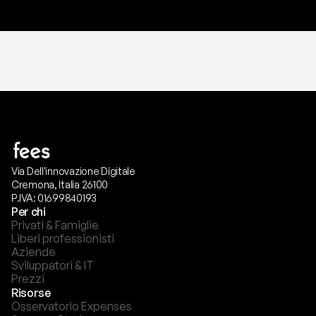
Via Dell'innovazione Digitale
Cremona, Italia 26100
P.IVA: 01699840193
Per chi
Privati & Famiglie
Liberi professionisti
Aziende
Sviluppatori & IT
Prezzi
Risorse
Osservatorio Expenses