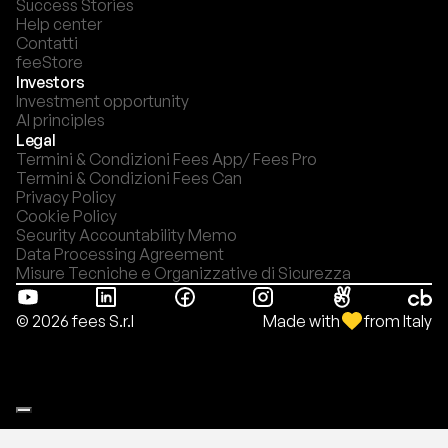
Success Stories
Help center
Contatti
feeStore
Investors
Investment opportunity
AI principles
Legal
Termini & Condizioni Fees App/ Fees Pro
Termini & Condizioni Fees Can
Privacy Policy
Cookie Policy
Security Accountability Memo
Data Processing Agreement
Misure Tecniche e Organizzative di Sicurezza
Made with
from Italy
© 2026 fees S.r.l