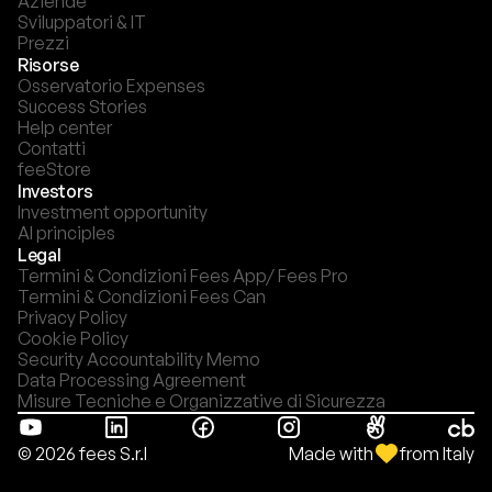
Aziende
Sviluppatori & IT
Prezzi
Risorse
Osservatorio Expenses
Success Stories
Help center
Contatti
feeStore
Investors
Investment opportunity
AI principles
Legal
Termini & Condizioni Fees App/ Fees Pro
Termini & Condizioni Fees Can
Privacy Policy
Cookie Policy
Security Accountability Memo
Data Processing Agreement
Misure Tecniche e Organizzative di Sicurezza
Made with
from Italy
© 2026 fees S.r.l