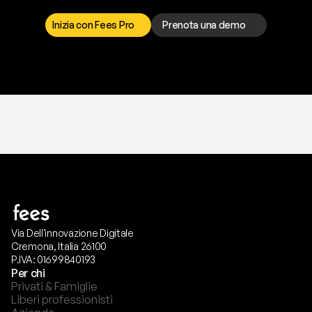
r
i
s
o
l
v
e
r
e
q
u
a
l
s
i
a
s
i
p
r
o
b
l
e
m
a
.
S
c
e
g
l
i
i
l
c
a
n
a
l
e
c
h
e
p
r
e
f
e
r
i
s
c
i
.
Inizia con Fees Pro
Prenota una demo
T
r
i
a
l
g
r
a
t
i
s
,
n
e
s
s
u
n
a
c
a
r
t
a
r
i
c
h
i
e
s
t
a
.
Via Dell'innovazione Digitale
Cremona, Italia 26100
P.IVA: 01699840193
Per chi
Privati & Famiglie
Liberi professionisti