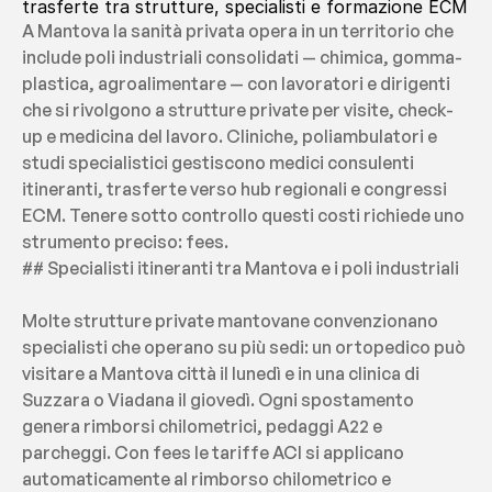
trasferte tra strutture, specialisti e formazione ECM
A Mantova la sanità privata opera in un territorio che 
include poli industriali consolidati — chimica, gomma-
plastica, agroalimentare — con lavoratori e dirigenti 
che si rivolgono a strutture private per visite, check-
up e medicina del lavoro. Cliniche, poliambulatori e 
studi specialistici gestiscono medici consulenti 
itineranti, trasferte verso hub regionali e congressi 
ECM. Tenere sotto controllo questi costi richiede uno 
strumento preciso: fees.
## Specialisti itineranti tra Mantova e i poli industriali
Molte strutture private mantovane convenzionano 
specialisti che operano su più sedi: un ortopedico può 
visitare a Mantova città il lunedì e in una clinica di 
Suzzara o Viadana il giovedì. Ogni spostamento 
genera rimborsi chilometrici, pedaggi A22 e 
parcheggi. Con fees le tariffe ACI si applicano 
automaticamente al rimborso chilometrico e 