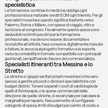
specialistica
La formazione continua in medicina obbliga ogni 
professionista a maturare crediti ECM ogni triennio. Per gli 
specialisti messinesi questo significa trasferte verso 
Palermo, Roma o Milano, con spese di viaggio, vitto e 
iscrizione al congresso. Fiscalmente queste spese sono 
deducibili nei limiti previsti per la formazione 
professionale, ma devono essere documentate e 
ricondotte all'attività. fees conserva digitalmente ricevute 
e fatture, le associa al progetto formativo e le esporta 
verso la contabilità in formato compatibile con i principali 
gestionali, semplificando il lavoro del commercialista.
Specialisti itineranti tra Messina e lo 
Stretto
Le cliniche e i gruppi sanitari privati messinesi si trovano 
spesso a gestire più sedi o divisioni specialistiche con 
budget distinti. Tenere separati i costi di cardiologia da 
quelli di fisioterapia, o le spese commerciali della 
direzione da quelle cliniche, è essenziale per calcolare la 
marginalità per reparto. fees permette di configurare 
categorie di spesa, limiti di budget per centro di costo e 