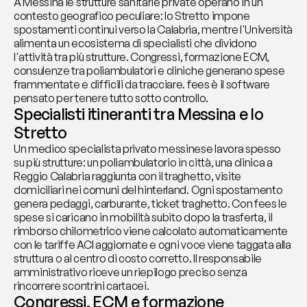
A Messina le strutture sanitarie private operano in un 
contesto geografico peculiare: lo Stretto impone 
spostamenti continui verso la Calabria, mentre l'Università 
alimenta un ecosistema di specialisti che dividono 
l'attività tra più strutture. Congressi, formazione ECM, 
consulenze tra poliambulatori e cliniche generano spese 
frammentate e difficili da tracciare. fees è il software 
pensato per tenere tutto sotto controllo.
Specialisti itineranti tra Messina e lo 
Stretto
Un medico specialista privato messinese lavora spesso 
su più strutture: un poliambulatorio in città, una clinica a 
Reggio Calabria raggiunta con il traghetto, visite 
domiciliari nei comuni del hinterland. Ogni spostamento 
genera pedaggi, carburante, ticket traghetto. Con fees le 
spese si caricano in mobilità subito dopo la trasferta, il 
rimborso chilometrico viene calcolato automaticamente 
con le tariffe ACI aggiornate e ogni voce viene taggata alla 
struttura o al centro di costo corretto. Il responsabile 
amministrativo riceve un riepilogo preciso senza 
rincorrere scontrini cartacei.
Congressi, ECM e formazione 