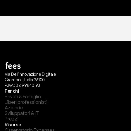
Via Dell'innovazione Digitale
Cremona, Italia 26100
P.IVA: 01699840193
Per chi
Privati & Famiglie
Liberi professionisti
Aziende
Sviluppatori & IT
Prezzi
Risorse
Osservatorio Expenses