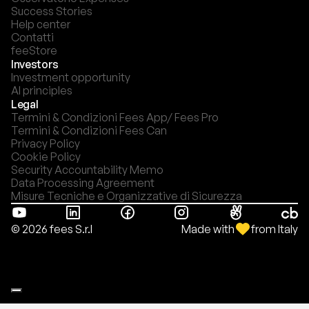
Success Stories
Help center
Contatti
feeStore
Investors
Investment opportunity
AI principles
Legal
Termini & Condizioni Fees App/ Fees Pro
Termini & Condizioni Fees Can
Privacy Policy
Cookie Policy
Security Accountability Memo
Data Processing Agreement
Misure Tecniche e Organizzative di Sicurezza
Made with
from Italy
© 2026 fees S.r.l