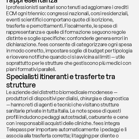
I professionisti sanitari sono tenuti ad aggiornare i crediti 
ECM ogni triennio: congressi nazionali, corsi residenziali, 
eventi scientifici comportano quote di iscrizione, 
trasferte e pernottamenti. Fiscalmente, le spese di 
rappresentanza e quelle di formazione seguono regole 
distinte e soglie specifiche: confonderle genera errori in 
dichiarazione. fees consente di categorizzare ogni spesa 
in modo corretto, impostare soglie di budget per tipologia 
e ricevere notifiche quando ci si avvicina ai limiti — utile 
soprattutto per le strutture che gestiscono più medici con 
piani formativi paralleli.
Specialisti itineranti e trasferte tra 
strutture
Le aziende del distretto biomedicale modenese — 
produttori di dispositivi per dialisi, chirurgia e diagnostica 
— hanno reti di agenti e tecnici che visitano strutture 
sanitarie private in tutta Italia. Le note spese di questi 
profili includono pedaggi autostradali, carburante e cene 
con i responsabili acquisti delle cliniche. fees integra 
Telepass per importare automaticamente i pedaggi e li 
associa alla trasferta corretta; il tagging per cliente o 