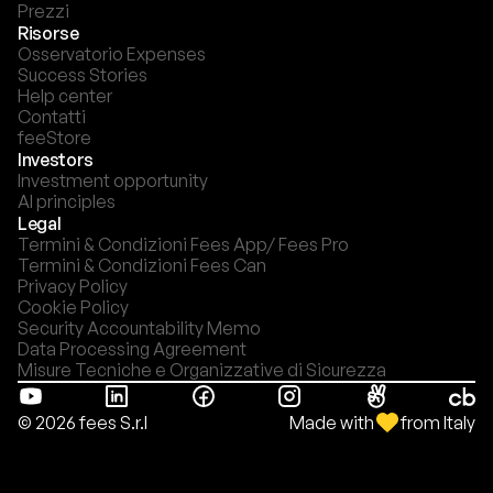
Prezzi
Risorse
Osservatorio Expenses
Success Stories
Help center
Contatti
feeStore
Investors
Investment opportunity
AI principles
Legal
Termini & Condizioni Fees App/ Fees Pro
Termini & Condizioni Fees Can
Privacy Policy
Cookie Policy
Security Accountability Memo
Data Processing Agreement
Misure Tecniche e Organizzative di Sicurezza
Made with
from Italy
© 2026 fees S.r.l