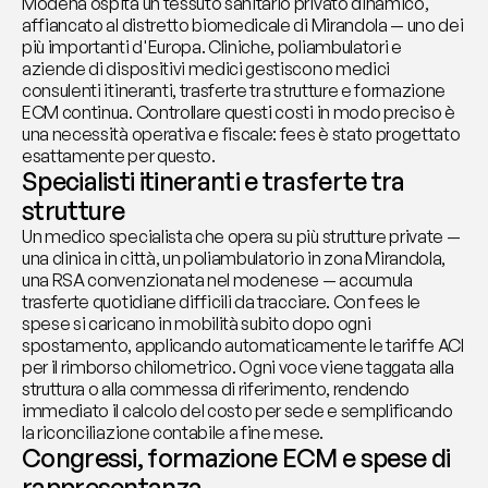
Modena ospita un tessuto sanitario privato dinamico, 
affiancato al distretto biomedicale di Mirandola — uno dei 
più importanti d'Europa. Cliniche, poliambulatori e 
aziende di dispositivi medici gestiscono medici 
consulenti itineranti, trasferte tra strutture e formazione 
ECM continua. Controllare questi costi in modo preciso è 
una necessità operativa e fiscale: fees è stato progettato 
esattamente per questo.
Specialisti itineranti e trasferte tra 
strutture
Un medico specialista che opera su più strutture private — 
una clinica in città, un poliambulatorio in zona Mirandola, 
una RSA convenzionata nel modenese — accumula 
trasferte quotidiane difficili da tracciare. Con fees le 
spese si caricano in mobilità subito dopo ogni 
spostamento, applicando automaticamente le tariffe ACI 
per il rimborso chilometrico. Ogni voce viene taggata alla 
struttura o alla commessa di riferimento, rendendo 
immediato il calcolo del costo per sede e semplificando 
la riconciliazione contabile a fine mese.
Congressi, formazione ECM e spese di 
rappresentanza