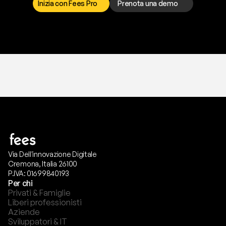
Inizia con Fees Pro
Prenota una demo
T
r
i
a
l
g
r
a
t
i
s
,
n
e
s
s
u
n
a
c
a
r
t
a
r
i
c
h
i
e
s
t
a
.
Via Dell'innovazione Digitale
Cremona, Italia 26100
P.IVA: 01699840193
Per chi
Privati & Famiglie
Liberi professionisti
Aziende
Sviluppatori & IT