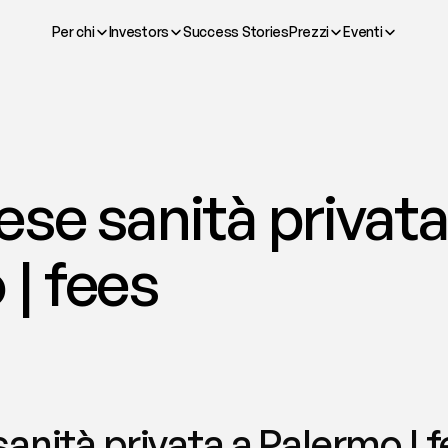
Per chi
Investors
Success Stories
Prezzi
Eventi
se sanità privata 
| fees
anità privata a Palermo | 