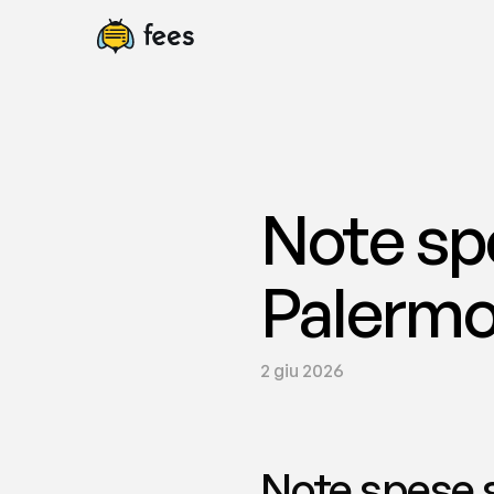
Note spe
Palermo 
2 giu 2026
Note spese s