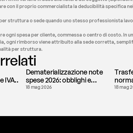
e con il proprio commercialista la deducibilità specifica nel
 per struttura o sede quando uno stesso professionista lavora
are ogni spesa per cliente, commessa o centro di costo. In un
lia, ogni rimborso viene attribuito alla sede corretta, semplif
nalità per struttura.
rrelati
Dematerializzazione note
Trasf
le IVA
spese 2026: obblighi e
normat
conservazione | fees
tassaz
18 mag 2026
18 mag 