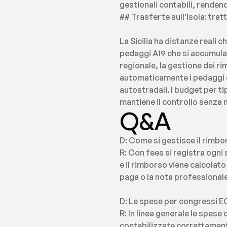
gestionali contabili, rendend
## Trasferte sull'isola: tra
La Sicilia ha distanze reali 
pedaggi A19 che si accumulan
regionale, la gestione dei r
automaticamente i pedaggi e 
autostradali. I budget per ti
mantiene il controllo senza
Q&A
D: Come si gestisce il rimbor
R: Con fees si registra ogni
e il rimborso viene calcolat
paga o la nota professionale
D: Le spese per congressi EC
R: In linea generale le spese
contabilizzate correttamente.