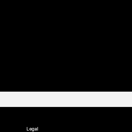
a
t
e
s
t
a
?
l
c
a
n
a
l
e
c
h
e
p
r
e
f
e
r
i
s
c
i
.
Legal