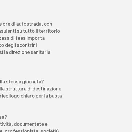
e ore di autostrada, con 
enti su tutto il territorio 
pass di fees importa 
 degli scontrini 
ì la direzione sanitaria 
ella stessa giornata?
la struttura di destinazione 
iepilogo chiaro per la busta 
rsa?
ttività, documentate e 
e, professionista, società). 