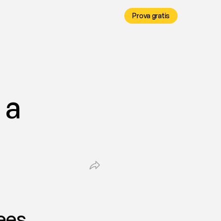
Prova gratis
a 
fees