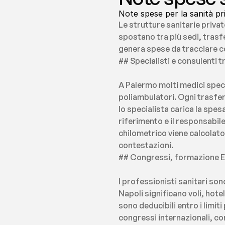
Note spese per la sanità pr
Le strutture sanitarie priva
spostano tra più sedi, trasf
genera spese da tracciare co
## Specialisti e consulenti t
A Palermo molti medici speci
poliambulatori. Ogni trasfe
lo specialista carica la spes
riferimento e il responsabil
chilometrico viene calcolato
contestazioni.
## Congressi, formazione EC
I professionisti sanitari so
Napoli significano voli, hote
sono deducibili entro i limit
congressi internazionali, con