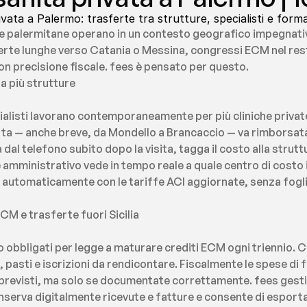
ivata a Palermo: trasferte tra strutture, specialisti e fo
te palermitane operano in un contesto geografico impegnativo:
erte lunghe verso Catania o Messina, congressi ECM nel rest
n precisione fiscale. fees è pensato per questo.
ra più strutture
alisti lavorano contemporaneamente per più cliniche private,
rta — anche breve, da Mondello a Brancaccio — va rimborsat
a dal telefono subito dopo la visita, tagga il costo alla strut
e amministrativo vede in tempo reale a quale centro di costo i
 automaticamente con le tariffe ACI aggiornate, senza fogli 
M e trasferte fuori Sicilia
no obbligati per legge a maturare crediti ECM ogni triennio. 
l, pasti e iscrizioni da rendicontare. Fiscalmente le spese d
i previsti, ma solo se documentate correttamente. fees gestisc
serva digitalmente ricevute e fatture e consente di esportare 