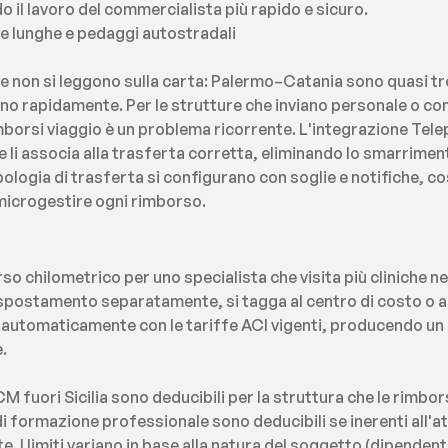
o il lavoro del commercialista più rapido e sicuro.
tte lunghe e pedaggi autostradali
che non si leggono sulla carta: Palermo–Catania sono quasi tr
o rapidamente. Per le strutture che inviano personale o consul
imborsi viaggio è un problema ricorrente. L'integrazione Tele
li associa alla trasferta corretta, eliminando lo smarrimento
pologia di trasferta si configurano con soglie e notifiche, cos
 microgestire ogni rimborso.
so chilometrico per uno specialista che visita più cliniche n
 spostamento separatamente, si tagga al centro di costo o al
o automaticamente con le tariffe ACI vigenti, producendo un r
.
M fuori Sicilia sono deducibili per la struttura che le rimbo
 di formazione professionale sono deducibili se inerenti all'a
 I limiti variano in base alla natura del soggetto (dipendent