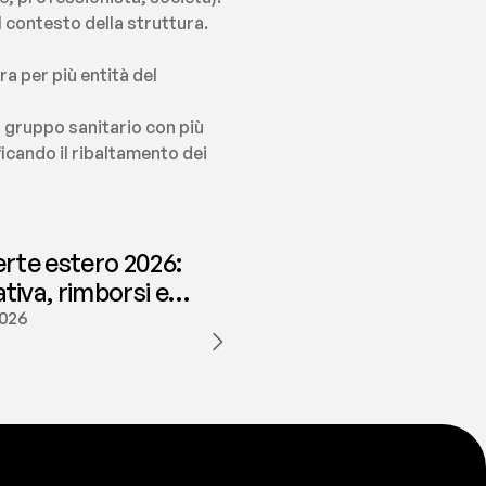
 contesto della struttura.
 per più entità del 
 gruppo sanitario con più 
icando il ribaltamento dei 
erte estero 2026:
iva, rimborsi e
ione | fees
2026