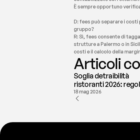
È sempre opportuno verificar
D: fees può separare i costi
gruppo?
R: Sì, fees consente di tagg
strutture a Palermo o in Sici
costi e il calcolo della margi
Articoli co
Soglia detraibilità
ristoranti 2026: rego
e deducibilità | fees
18 mag 2026