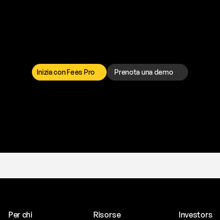
a
t
o
g
l
i
e
r
t
i
q
u
e
s
t
o
p
r
o
b
l
e
m
a
d
a
l
l
o
r
t
o
è
a
t
u
a
d
i
s
p
o
s
i
z
i
o
n
e
p
e
r
r
i
s
o
l
v
e
r
e
q
u
a
l
s
i
a
s
i
p
r
o
b
l
e
m
a
.
S
c
e
g
l
i
i
Inizia con Fees Pro
Prenota una demo
T
r
i
a
l
g
r
a
t
i
s
,
n
e
s
s
u
n
a
c
a
r
t
a
r
i
c
h
i
e
s
t
a
.
Per chi
Risorse
Investors