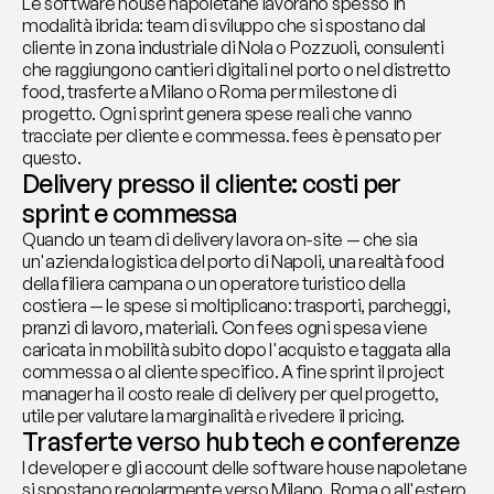
Le software house napoletane lavorano spesso in 
modalità ibrida: team di sviluppo che si spostano dal 
cliente in zona industriale di Nola o Pozzuoli, consulenti 
che raggiungono cantieri digitali nel porto o nel distretto 
food, trasferte a Milano o Roma per milestone di 
progetto. Ogni sprint genera spese reali che vanno 
tracciate per cliente e commessa. fees è pensato per 
questo.
Delivery presso il cliente: costi per 
sprint e commessa
Quando un team di delivery lavora on-site — che sia 
un'azienda logistica del porto di Napoli, una realtà food 
della filiera campana o un operatore turistico della 
costiera — le spese si moltiplicano: trasporti, parcheggi, 
pranzi di lavoro, materiali. Con fees ogni spesa viene 
caricata in mobilità subito dopo l'acquisto e taggata alla 
commessa o al cliente specifico. A fine sprint il project 
manager ha il costo reale di delivery per quel progetto, 
utile per valutare la marginalità e rivedere il pricing.
Trasferte verso hub tech e conferenze
I developer e gli account delle software house napoletane 
si spostano regolarmente verso Milano, Roma o all'estero 