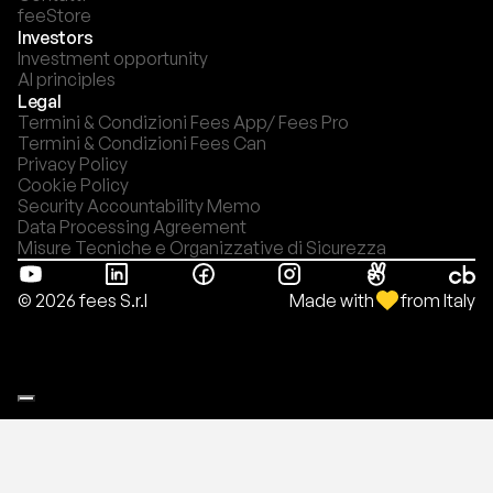
feeStore
Investors
Investment opportunity
AI principles
Legal
Termini & Condizioni Fees App/ Fees Pro
Termini & Condizioni Fees Can
Privacy Policy
Cookie Policy
Security Accountability Memo
Data Processing Agreement
Misure Tecniche e Organizzative di Sicurezza
Made with
from Italy
© 2026 fees S.r.l
Le tue preferenze relative alla privacy
Informativa sulla raccolta