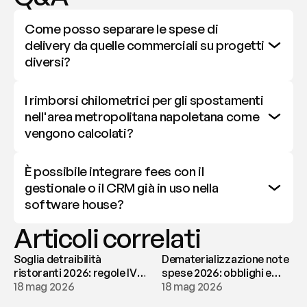
Come posso separare le spese di 
delivery da quelle commerciali su progetti 
diversi?
I rimborsi chilometrici per gli spostamenti 
nell'area metropolitana napoletana come 
vengono calcolati?
È possibile integrare fees con il 
gestionale o il CRM già in uso nella 
software house?
Articoli correlati
Soglia detraibilità
Dematerializzazione note
ristoranti 2026: regole IVA
spese 2026: obblighi e
e deducibilità | fees
18 mag 2026
conservazione | fees
18 mag 2026