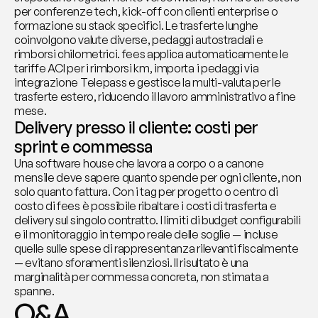
per conferenze tech, kick-off con clienti enterprise o 
formazione su stack specifici. Le trasferte lunghe 
coinvolgono valute diverse, pedaggi autostradali e 
rimborsi chilometrici. fees applica automaticamente le 
tariffe ACI per i rimborsi km, importa i pedaggi via 
integrazione Telepass e gestisce la multi-valuta per le 
trasferte estero, riducendo il lavoro amministrativo a fine 
mese.
Delivery presso il cliente: costi per 
sprint e commessa
Una software house che lavora a corpo o a canone 
mensile deve sapere quanto spende per ogni cliente, non 
solo quanto fattura. Con i tag per progetto o centro di 
costo di fees è possibile ribaltare i costi di trasferta e 
delivery sul singolo contratto. I limiti di budget configurabili 
e il monitoraggio in tempo reale delle soglie — incluse 
quelle sulle spese di rappresentanza rilevanti fiscalmente 
— evitano sforamenti silenziosi. Il risultato è una 
marginalità per commessa concreta, non stimata a 
spanne.
Q&A