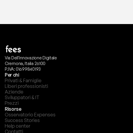
Via Dell'innovazione Digitale
Cremona, Italia 26100
P.IVA: 01699840193
Per chi
Privati & Famiglie
Liberi professionisti
Aziende
Sviluppatori & IT
Prezzi
Risorse
Osservatorio Expenses
Success Stories
Help center
Contatti