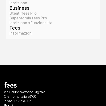
Iscrizione
Business
Utenti fees Pro
Superadmin fees Pro
Iscrizione e Funzionalità
Fees
Informazioni
Via Dell'innovazione Digitale
Cremona, Italia 26100
P.IVA: 01699840193
Per chi