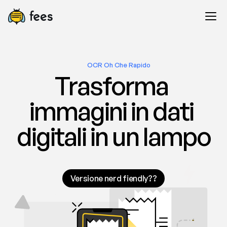
OCR Oh Che Rapido
Trasforma 
immagini in dati 
digitali in un lampo
Versione nerd fiendly??
Scansiona qualsiasi documento. E se sei 
sviluppatore…