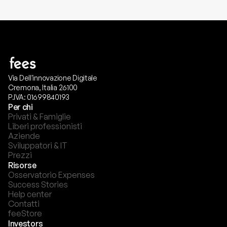
Via Dell'innovazione Digitale
Cremona, Italia 26100
P.IVA: 01699840193
Per chi
Privati & Famiglie
Liberi professionisti
Aziende
Sviluppatori & IT
Prezzi
Risorse
Osservatorio Expenses
Success Stories
Help center
Contatti
feeStore
Investors