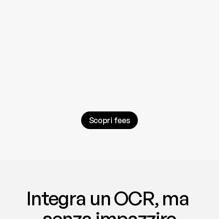
Tempistiche
secondi
5
Il 
tempo
 che serve per 
trasformare
 uno 
s
contrino
 o una fattura cartacea in 
digitale
.
Monitoriaggio
%
100
Controllo totale
 delle spese grazie a 
report 
Scopri fees
chiari
, puntuali e 
sempre aggiornati
.
Integra un OCR, ma 
senza impazzire