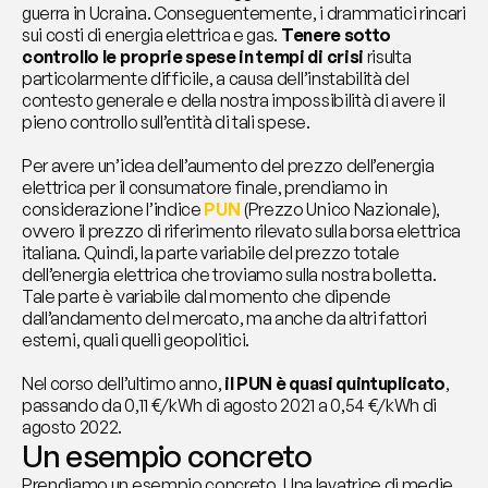
guerra in Ucraina. Conseguentemente, i drammatici rincari 
sui costi di energia elettrica e gas. 
Tenere sotto 
controllo le proprie spese in tempi di crisi
 risulta 
particolarmente difficile, a causa dell’instabilità del 
contesto generale e della nostra impossibilità di avere il 
pieno controllo sull’entità di tali spese.
Per avere un’idea dell’aumento del prezzo dell’energia 
elettrica per il consumatore finale, prendiamo in 
considerazione l’indice 
PUN
 (Prezzo Unico Nazionale), 
ovvero il prezzo di riferimento rilevato sulla borsa elettrica 
italiana. Quindi, la parte variabile del prezzo totale 
dell’energia elettrica che troviamo sulla nostra bolletta. 
Tale parte è variabile dal momento che dipende 
dall’andamento del mercato, ma anche da altri fattori 
esterni, quali quelli geopolitici.
Nel corso dell’ultimo anno, 
il PUN è quasi quintuplicato
, 
passando da 0,11 €/kWh di agosto 2021 a 0,54 €/kWh di 
agosto 2022.
Un esempio concreto
Prendiamo un esempio concreto. Una lavatrice di medie 