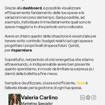
Grazie alla 
dashboard
, è possibile visualizzare 
efficacemente l’andamento delle tue spese e le 
variazioni nel corso del tempo. Sarà possibile, ad 
esempio, individuare immediatamente quali sono le 
spese maggiori e in che periodo sono collocate.
Avere un chiaro quadro della situazione è essenziale per 
tenere sotto controllo i budget relativi ad ogni spesa e 
progettare i propri livelli di spesa futuri. Quindi, 
per 
risparmiare
.
Soprattutto, nel periodo di crisi energetica che stiamo 
attraversando, è indispensabile avere ben presente 
quanto spendiamo, in modo da limitare la sorpresa (e i 
danni) della bolletta a fine mese.
Semplice da utilizzare, sicura ed efficiente, 
fees
 è 
l’alleata ideale per la gestione di ogni tua spesa.
Valeria Carlino
Marketing Specialist