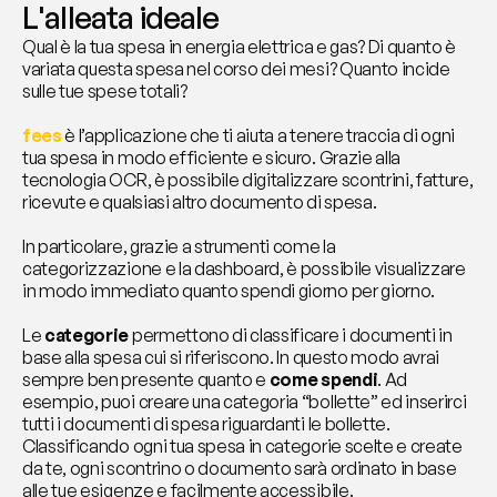
L'alleata ideale
Qual è la tua spesa in energia elettrica e gas? Di quanto è 
variata questa spesa nel corso dei mesi? Quanto incide 
sulle tue spese totali?
fees
 è l’applicazione che ti aiuta a tenere traccia di ogni 
tua spesa in modo efficiente e sicuro. Grazie alla 
tecnologia OCR, è possibile digitalizzare scontrini, fatture, 
ricevute e qualsiasi altro documento di spesa.
In particolare, grazie a strumenti come la 
categorizzazione e la dashboard, è possibile visualizzare 
in modo immediato quanto spendi giorno per giorno.
Le 
categorie
 permettono di classificare i documenti in 
base alla spesa cui si riferiscono. In questo modo avrai 
sempre ben presente quanto e 
come
spendi
. Ad 
esempio, puoi creare una categoria “bollette” ed inserirci 
tutti i documenti di spesa riguardanti le bollette. 
Classificando ogni tua spesa in categorie scelte e create 
da te, ogni scontrino o documento sarà ordinato in base 
alle tue esigenze e facilmente accessibile.