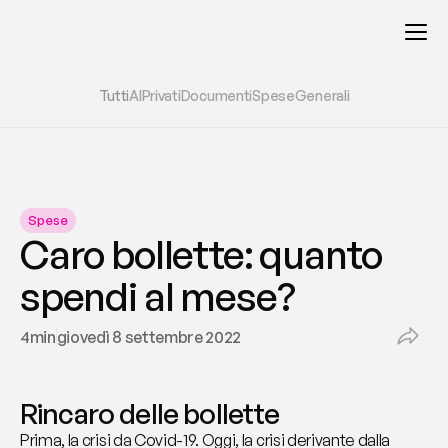
Tutti
AI
Privati
Documenti
Spese
Generali
Spese
Caro bollette: quanto 
spendi al mese?
4
min
giovedì 8 settembre 2022
Rincaro delle bollette
Prima, la crisi da Covid-19. Oggi, la crisi derivante dalla 