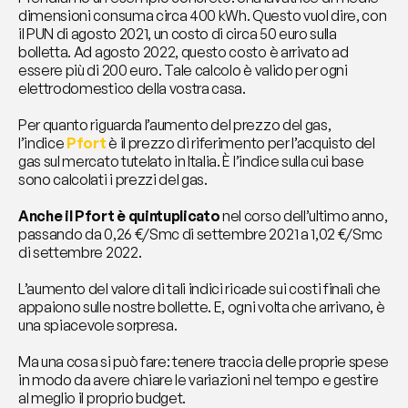
dimensioni consuma circa 400 kWh. Questo vuol dire, con 
il PUN di agosto 2021, un costo di circa 50 euro sulla 
bolletta. Ad agosto 2022, questo costo è arrivato ad 
essere più di 200 euro. Tale calcolo è valido per ogni 
elettrodomestico della vostra casa.
Per quanto riguarda l’aumento del prezzo del gas, 
l’indice 
Pfort
 è il prezzo di riferimento per l’acquisto del 
gas sul mercato tutelato in Italia. È l’indice sulla cui base 
sono calcolati i prezzi del gas.
Anche il Pfort è quintuplicato
 nel corso dell’ultimo anno, 
passando da 0,26 €/Smc di settembre 2021 a 1,02 €/Smc 
di settembre 2022.
L’aumento del valore di tali indici ricade sui costi finali che 
appaiono sulle nostre bollette. E, ogni volta che arrivano, è 
una spiacevole sorpresa.
Ma una cosa si può fare: tenere traccia delle proprie spese 
in modo da avere chiare le variazioni nel tempo e gestire 
al meglio il proprio budget.