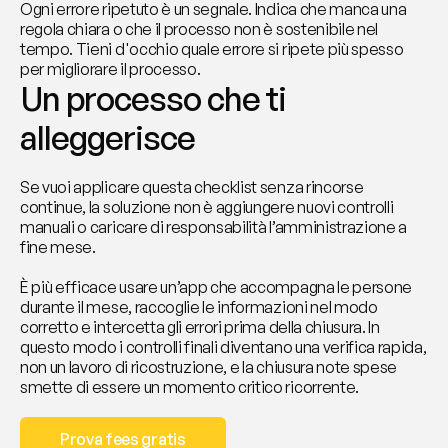
Ogni errore ripetuto è un segnale. Indica che manca una 
regola chiara o che il processo non è sostenibile nel 
tempo. Tieni d'occhio quale errore si ripete più spesso 
per migliorare il processo.
Un processo che ti 
alleggerisce
Se vuoi applicare questa checklist senza rincorse 
continue, la soluzione non è aggiungere nuovi controlli 
manuali o caricare di responsabilità l’amministrazione a 
fine mese. 
È più efficace usare un’app che accompagna le persone 
durante il mese, raccoglie le informazioni nel modo 
corretto e intercetta gli errori prima della chiusura. In 
questo modo i controlli finali diventano una verifica rapida, 
non un lavoro di ricostruzione, e la chiusura note spese 
smette di essere un momento critico ricorrente.
Prova fees gratis