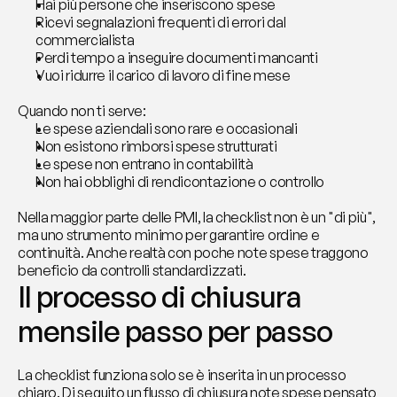
Hai più persone che inseriscono spese
Ricevi segnalazioni frequenti di errori dal 
commercialista
Perdi tempo a inseguire documenti mancanti
Vuoi ridurre il carico di lavoro di fine mese
Quando non ti serve:
Le spese aziendali sono rare e occasionali
Non esistono rimborsi spese strutturati
Le spese non entrano in contabilità
Non hai obblighi di rendicontazione o controllo
Nella maggior parte delle PMI, la checklist non è un "di più", 
ma uno strumento minimo per garantire ordine e 
continuità. Anche realtà con poche note spese traggono 
beneficio da controlli standardizzati.
Il processo di chiusura 
mensile passo per passo
La checklist funziona solo se è inserita in un processo 
chiaro. Di seguito un flusso di chiusura note spese pensato 