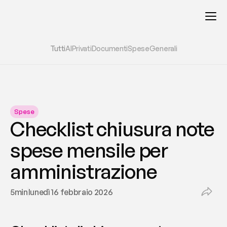
Tutti
AI
Privati
Documenti
Spese
Generali
Spese
Checklist chiusura note 
spese mensile per 
amministrazione
5
min
lunedì 16 febbraio 2026