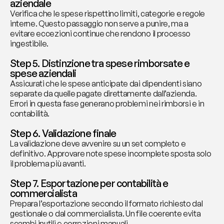
aziendale
Verifica che le spese rispettino limiti, categorie e regole 
interne. Questo passaggio non serve a punire, ma a 
evitare eccezioni continue che rendono il processo 
ingestibile.
Step 5. Distinzione tra spese rimborsate e 
spese aziendali
Assicurati che le spese anticipate dai dipendenti siano 
separate da quelle pagate direttamente dall’azienda. 
Errori in questa fase generano problemi nei rimborsi e in 
contabilità.
Step 6. Validazione finale
La validazione deve avvenire su un set completo e 
definitivo. Approvare note spese incomplete sposta solo 
il problema più avanti.
Step 7. Esportazione per contabilità e 
commercialista
Prepara l’esportazione secondo il formato richiesto dal 
gestionale o dal commercialista. Un file coerente evita 
scambi inutili e correzioni manuali.