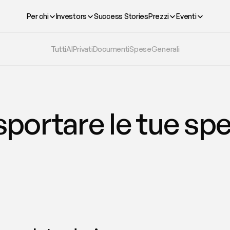
Per chi
Investors
Success Stories
Prezzi
Eventi
Tutti
AI
Privati
Documenti
Spese
Generali
ortare le tue spe