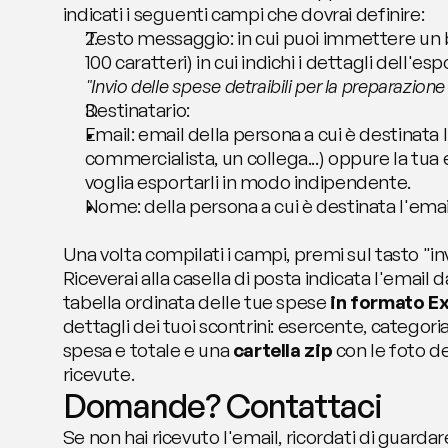
indicati i seguenti campi che dovrai definire:
Testo messaggio: in cui puoi immettere un 
"Invio delle spese detraibili per la preparazione
Destinatario:
Email: email della persona a cui è destinata l
commercialista, un collega...) oppure la tua 
voglia esportarli in modo indipendente.
Nome: della persona a cui è destinata l'emai
Una volta compilati i campi, premi sul tasto "inv
Riceverai alla casella di posta indicata l'email da
tabella ordinata delle tue spese 
in formato Ex
dettagli dei tuoi scontrini: esercente, categoria
spesa e totale e una 
cartella zip 
con le foto deg
ricevute.
Domande? Contattaci
Se non hai ricevuto l'email, ricordati di guardar