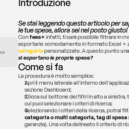
Introduzione
Se stai leggendo questo articolo per s
le tue spese, allora sei nel posto giusto!
Con 
fees+ 
infatti, ti sarà possibile filtrare in
esportarle comodamente in formato Excel + zi
categorie
 personalizzate. A questo punto una
se
si esportano le proprie spese? 
Come si fa
La procedura è molto semplice:
Apri il menu laterale all'interno dell'applica
sezione Dashboard;
Clicca sul bottone dei filtri in alto a sinistra, t
cui puoi selezionare i criteri di ricerca;
Selezionando i criteri della ricerca, potrai filt
categoria o multi categoria, tag di spesa 
garanzia). Una volta delineato il criterio di ric