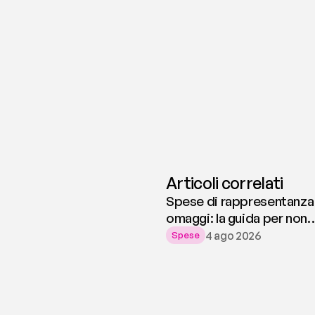
Articoli correlati
Spese di rappresentanza
omaggi: la guida per non
rischiare sanzioni
4 ago 2026
Spese