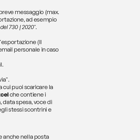
breve messaggio (max. 
100 caratteri) in cui indichi i dettagli dell'esportazione, ad esempio 
 del 730 | 2020".
'esportazione (Il 
email personale in caso 
l.
ia". 
 cui puoi scaricare la 
cel 
che contiene i 
, data spesa, voce di 
li stessi scontrini e 
e anche nella posta 