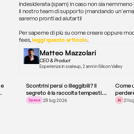
indesiderata (spam) in caso non sia nemmeno lì
il nostro team di supporto (mandando un'email
saremo pronti ad aiutarti!
Per saperne di più su come creare oppure modif
fees, 
leggi questo articolo
.
Matteo Mazzolari
CEO & Product
Esperienza in scaleup, 2 anni in Silicon Valley
 e
Scontrini persi o illeggibili? Il
Come us
segreto è la raccolta tempestiva
perdere
dei giustificativi
28 lug 2026
21 l
Spese
AI