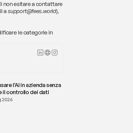
 non esitare a contattare 
 a 
support@fees.world
), 
icare le categorie in 
are l’AI in azienda senza
 il controllo dei dati
ug 2026