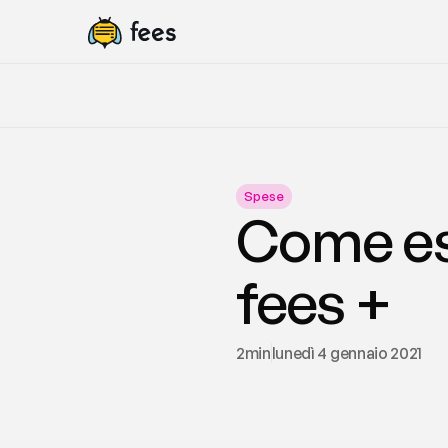
Spese
Come esp
fees +
2
min
lunedì 4 gennaio 2021