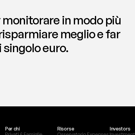
 monitorare in modo più 
 risparmiare meglio e far 
 singolo euro.
Per chi
Risorse
Investors
Privati & Famiglie
Osservatorio Expenses
Investment