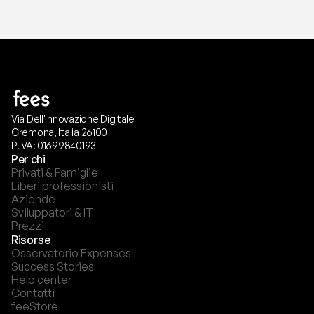
Via Dell'innovazione Digitale
Cremona, Italia 26100
P.IVA: 01699840193
Per chi
Privati & Famiglie
Liberi professionisti
Aziende
Sviluppatori & IT
Prezzi
Risorse
Osservatorio Expenses
Success Stories
Help center
Contatti
feeStore