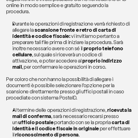
online in modo semplice e gratuito seguendo la 
procedura. 
Durante le operazioni di registrazione verrà richiesto di 
allegare la 
scansione fronte e retro di carta di 
identità e codice fiscale:
 vi invitiamo pertanto a 
preparare tali file prima di iniziare la procedura. Sarà 
inoltre necessario avere con sé il 
proprio telefono 
cellulare
, sul quale si riceverà un codice di 
attivazione, e poter accedere al 
proprio indirizzo 
mail
, per confermare le operazioni in corso. 
Per coloro che non hanno la possibilità di allegare i 
documenti è possibile selezionare l’opzione per la 
scansione direttamente presso gli uffici postali in caso 
procediate con sistema PosteID.
Al termine delle operazioni di registrazione, 
ricevuta la 
mail di conferma
, sarà necessario recarsi presso 
un 
ufficio postale
 portando con se la propria 
carta di 
identità e il codice fiscale in originale
 per effettuare 
il 
riconoscimento di persona
.