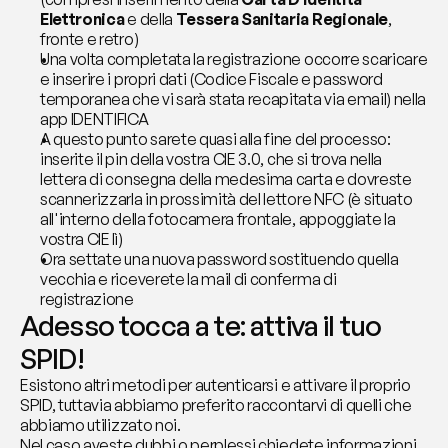
Elettronica
 e della 
Tessera Sanitaria Regionale
, 
fronte e retro)
Una volta completata la registrazione occorre scaricare 
e inserire i propri dati (Codice Fiscale e password 
temporanea che vi sarà stata recapitata via email) nella 
app IDENTIFICA
A questo punto sarete quasi alla fine del processo: 
inserite il pin della vostra CIE 3.0, che si trova nella 
lettera di consegna della medesima carta e dovreste 
scannerizzarla in prossimità del lettore NFC (è situato 
all'interno della fotocamera frontale, appoggiate la 
vostra CIE lì)
Ora settate una nuova password sostituendo quella 
vecchia e riceverete la mail di conferma di 
registrazione
Adesso tocca a te: attiva il tuo 
SPID!
Esistono altri metodi per autenticarsi e attivare il proprio 
SPID, tuttavia abbiamo preferito raccontarvi di quelli che 
abbiamo utilizzato noi.
Nel caso aveste dubbi o perplessi chiedete informazioni, 