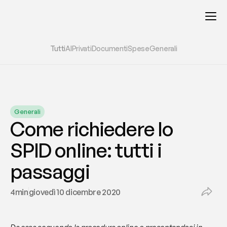
Tutti
AI
Privati
Documenti
Spese
Generali
Generali
Come richiedere lo 
SPID online: tutti i 
passaggi
4
min
giovedì 10 dicembre 2020