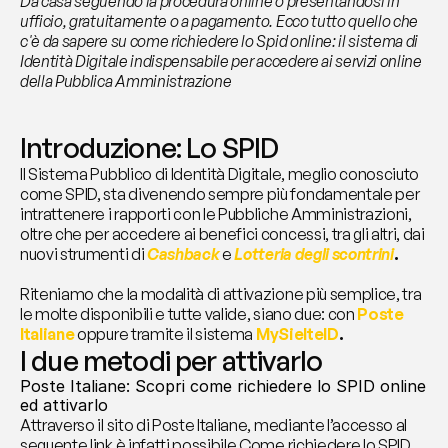
Da casa seguendo la procedura online o presentandosi in 
ufficio, gratuitamente o a pagamento. Ecco tutto quello che 
c'è da sapere su come richiedere lo Spid online: il sistema di 
Identità Digitale indispensabile per accedere ai servizi online 
della Pubblica Amministrazione
Introduzione: Lo SPID
Il Sistema Pubblico di Identità Digitale, meglio conosciuto 
come SPID, sta divenendo sempre più fondamentale per 
intrattenere i rapporti con le Pubbliche Amministrazioni, 
oltre che per accedere ai benefici concessi, tra gli altri, dai 
nuovi strumenti di 
Cashback
 e 
Lotteria degli scontrini
.
Riteniamo che la modalità di attivazione più semplice, tra 
le molte disponibili e tutte valide, siano due: con 
Poste 
Italiane
 oppure tramite il sistema
MySielteID
.
I due metodi per attivarlo
Poste Italiane: Scopri come richiedere lo SPID online 
ed attivarlo
Attraverso il sito di Poste Italiane, mediante l’accesso al 
seguente link è infatti possibile Come richiedere lo SPID 