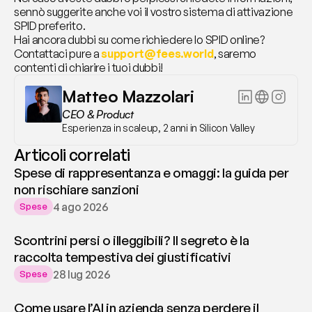
sennò suggerite anche voi il vostro sistema di attivazione 
SPID preferito.
Hai ancora dubbi su come richiedere lo SPID online? 
Contattaci pure a 
support@fees.world
, saremo 
contenti di chiarire i tuoi dubbi!
Matteo Mazzolari
CEO & Product
Esperienza in scaleup, 2 anni in Silicon Valley
Articoli correlati
Spese di rappresentanza e omaggi: la guida per
non rischiare sanzioni
4 ago 2026
Spese
Scontrini persi o illeggibili? Il segreto è la
raccolta tempestiva dei giustificativi
28 lug 2026
Spese
Come usare l’AI in azienda senza perdere il