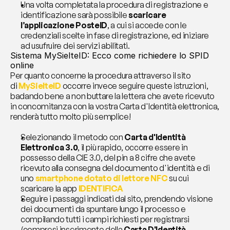
Una volta completata la procedura di registrazione e 
identificazione sarà possibile 
scaricare 
l’applicazione PosteID
, a cui si accede con le 
credenziali scelte in fase di registrazione, ed iniziare 
ad usufruire dei servizi abilitati.
Sistema MySielteID: Ecco come richiedere lo SPID 
online
Per quanto concerne la procedura attraverso il sito 
di 
MySielteID
 occorre invece seguire queste istruzioni, 
badando bene a non buttare la lettera che avete ricevuto 
in concomitanza con la vostra Carta d'Identità elettronica, 
renderà tutto molto più semplice!
Selezionando il metodo con 
Carta d'Identità 
Elettronica 3.0
, il più rapido, occorre essere in 
possesso della CIE 3.0, del pin a 8 cifre che avete 
ricevuto alla consegna del documento d'identità e di 
uno 
smartphone dotato di lettore NFC
 su cui 
scaricare la app 
IDENTIFICA
Seguire i passaggi indicati dal sito, prendendo visione 
dei documenti da spuntare lungo il processo e 
compilando tutti i campi richiesti per registrarsi 
(compresi inserimento della 
Carta D'Identità 