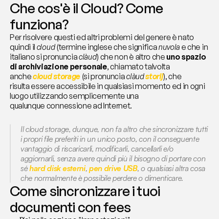
Che cos'è il Cloud? Come 
funziona?
Per risolvere questi ed altri problemi del genere è nato 
quindi il 
cloud
 (termine inglese che significa 
nuvola
 e che in 
italiano si pronuncia 
clàud
) che non è altro che 
uno spazio 
di archiviazione personale
, chiamato talvolta 
anche 
cloud storage
 (si pronuncia 
clàud 
storij
), che 
risulta essere accessibile in qualsiasi momento ed in ogni 
luogo utilizzando semplicemente una 
qualunque connessione ad Internet.
Il cloud storage, dunque, non fa altro che 
sincronizzare
 tutti 
i propri file preferiti in un unico posto, con il conseguente 
vantaggio di riscaricarli, modificarli, cancellarli e/o 
aggiornarli, senza avere quindi più il bisogno di portare con 
sé 
hard disk esterni
, 
pen drive USB
, o qualsiasi altra cosa 
che normalmente è possibile perdere o dimenticare.
Come sincronizzare i tuoi 
documenti con fees