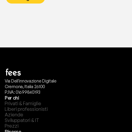
Via Dell'innovazione Digitale
Cremona, Italia 26100
P.IVA: 01699840193
Per chi
Privati & Famiglie
Liberi professionisti
Aziende
Sviluppatori & IT
Prezzi
Risorse