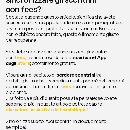
con fees?
Se state leggendo questo articolo, significa che avete 
scaricato la nostra app e la state utilizzando per registrare 
le vostre spese e soprattutto i vostri scontrini. Nel caso 
non lo abbiate ancora fatto, questo è il momento giusto 
per recuperare!
Se volete scoprire come sincronizzare gli scontrini 
con
fees
, la prima cosa da fare è 
scaricare l'App 
dagli 
Store
; è totalmente gratuita.
Vi sarà quindi capitato di 
perdere scontrini
 tra 
portafoglio, tasche o semplicemente perchè nel tempo si 
deteriorano. Tranquilli, con 
fees 
non avrete più questo 
problema. 
Una foto vale più di quanto possiate pensare: se volete 
saperne di più, in questo articolo potrete capire 
che valore ha una foto in termini legali
.
Sincronizza subito i tuoi scontrini in cloud, è molto 
semplice!