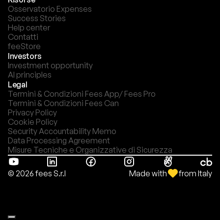
Osservatorio Expenses
Success Stories
Help center
Contatti
feeStore
Investors
Investment opportunity
AI principles
Legal
Termini & Condizioni Fees App/ Fees Pro
Termini & Condizioni Fees Can
Privacy Policy
Cookie Policy
Security Accountability Memo
Data Processing Agreement
Misure Tecniche e Organizzative di Sicurezza
Made with
from Italy
© 2026 fees S.r.l