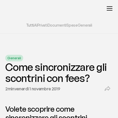
Tutti
AI
Privati
Documenti
Spese
Generali
Generali
Come sincronizzare gli 
scontrini con fees?
2
min
venerdì 1 novembre 2019
Volete scoprire come 
sincronizzare gli scontrini 