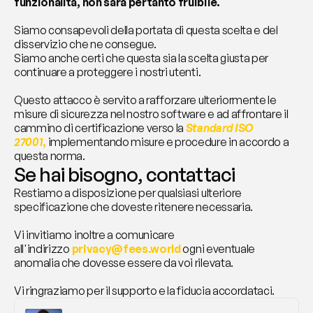
funzionalità, non sarà pertanto fruibile.
Siamo consapevoli della portata di questa scelta e del 
disservizio che ne consegue.
Siamo anche certi che questa sia la scelta giusta per 
continuare a proteggere i nostri utenti.
Questo attacco è servito a rafforzare ulteriormente le 
misure di sicurezza nel nostro software e ad affrontare il 
cammino di certificazione verso la 
Standard ISO 
27001
,
 implementando misure e procedure in accordo a 
questa norma.
Se hai bisogno, contattaci
Restiamo a disposizione per qualsiasi ulteriore 
specificazione che doveste ritenere necessaria.
Vi invitiamo inoltre a comunicare 
all'indirizzo 
privacy@fees.world
 ogni eventuale 
anomalia che dovesse essere da voi rilevata.
Vi ringraziamo per il supporto e la fiducia accordataci.