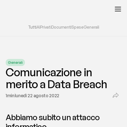
Tutti
AI
Privati
Documenti
Spese
Generali
Generali
Comunicazione in 
merito a Data Breach
1
min
lunedì 22 agosto 2022
Abbiamo subito un attacco 
informatico