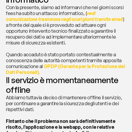
Con la presente, siamo ad informarvi che nei giorni scorsi 
fees ha subito un attacco informatico, (
vedi 
comunicazione trasmessa negli scori giorni tramite email
) 
a fronte del quale si è provveduto ad attuare ogni 
opportuno intervento tecnico finalizzato a garantire il 
recupero dei dati e ad implementare ulteriormente le 
misure di sicurezza esistenti.
Quando accaduto è stato portato contestualmente a 
conoscenza delle autorità competenti tramite apposita 
comunicazione al 
GPDP (Garante per la Protezione dei 
Dati Personali).
Il servizio è momentaneamente 
offline
Abbiamo tuttavia deciso di mantenere offline il servizio, 
per continuare a garantire la sicurezza degli utenti e dei 
rispettivi dati.
Fintanto che il problema non sarà definitivamente 
risolto, l'applicazione e la webapp, con le relative 