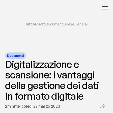
Tutti
AI
Privati
Documenti
Spese
Generali
Documenti
Digitalizzazione e 
scansione: i vantaggi 
della gestione dei dati 
in formato digitale
2
min
mercoledì 22 marzo 2023