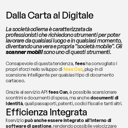
Dalla Carta al Digitale
La società odierna è caratterizzata da 
professionisti che richiedono strumenti per poter 
lavorare da qualsiasi luogo e in qualsiasi momento, 
diventando una vera e propria “società mobile”. Gli 
scanner mobili 
sono uno di questi strumenti.
Consapevole di questa tendenza, 
fees
 ha convogliato i 
propri sforzi nello sviluppo di 
fees Can
, plug-in di 
scansione intelligente per qualsiasi tipo di documento 
cartaceo. 
Grazie al servizio API 
fees Can
, è possibile scansionare 
scontrini e documenti di spesa, ma anche 
documenti di 
identità
, quali passaporti, patenti, codici fiscali e tanti altri.
Efficienza Integrata
Il servizio 
può anche essere integrato all’interno di 
software di gestione
, rendendo possibile velocizzare 