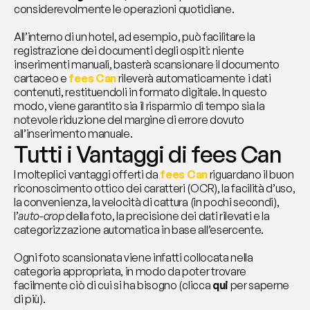
considerevolmente le operazioni quotidiane.
All’interno di un hotel, ad esempio, può facilitare la 
registrazione dei documenti degli ospiti: niente 
inserimenti manuali, basterà scansionare il documento 
cartaceo e 
fees Can
 rileverà automaticamente i dati 
contenuti, restituendoli in formato digitale. In questo 
modo, viene garantito sia il risparmio di tempo sia la 
notevole riduzione del margine di errore dovuto 
all’inserimento manuale.
Tutti i Vantaggi di fees Can
I molteplici vantaggi offerti da 
fees Can
 riguardano il buon 
riconoscimento ottico dei caratteri (OCR), la facilità d’uso, 
la convenienza, la velocità di cattura (in pochi secondi), 
l’
auto-crop
 della foto, la precisione dei dati rilevati e la 
categorizzazione automatica in base all’esercente.
Ogni foto scansionata viene infatti collocata nella 
categoria appropriata, in modo da poter trovare 
facilmente ciò di cui si ha bisogno (clicca 
qui
 per saperne 
di più).