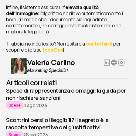
Infine, il sistema assicura un’
elevata qualità 
dell’immagine
: l’algoritmo ne rileva automaticamente i 
bordi (in modo che il documento sia inquadrato 
correttamente), ne corregge eventuali distorsioni e ne 
migliora la leggibilità.
Ti abbiamo incuriosito? Non esitare a 
contattarci
per 
scoprire di più su 
fees Can
!
Valeria Carlino
Marketing Specialist
Articoli correlati
Spese di rappresentanza e omaggi: la guida per
non rischiare sanzioni
4 ago 2026
Spese
Scontrini persi o illeggibili? Il segreto è la
raccolta tempestiva dei giustificativi
28 lug 2026
Spese