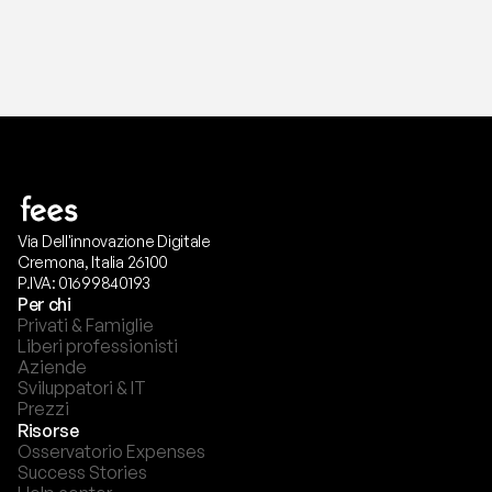
Via Dell'innovazione Digitale
Cremona, Italia 26100
P.IVA: 01699840193
Per chi
Privati & Famiglie
Liberi professionisti
Aziende
Sviluppatori & IT
Prezzi
Risorse
Osservatorio Expenses
Success Stories