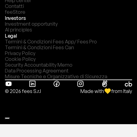
Help center
Contatti
feeStore
Investors
Investment opportunity
AI principles
Legal
Termini & Condizioni Fees App/ Fees Pro
Termini & Condizioni Fees Can
Privacy Policy
Cookie Policy
Security Accountability Memo
Data Processing Agreement
Misure Tecniche e Organizzative di Sicurezza
Made with
from Italy
© 2026 fees S.r.l
Le tue preferenze relative alla privacy