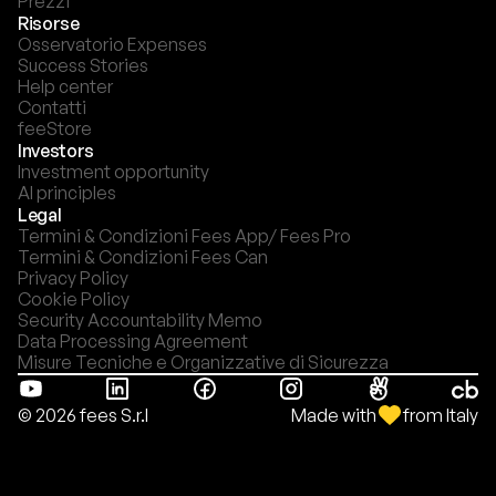
Prezzi
Risorse
Osservatorio Expenses
Success Stories
Help center
Contatti
feeStore
Investors
Investment opportunity
AI principles
Legal
Termini & Condizioni Fees App/ Fees Pro
Termini & Condizioni Fees Can
Privacy Policy
Cookie Policy
Security Accountability Memo
Data Processing Agreement
Misure Tecniche e Organizzative di Sicurezza
Made with
from Italy
© 2026 fees S.r.l