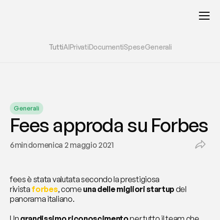
Tutti
AI
Privati
Documenti
Spese
Generali
Generali
Fees approda su Forbes
6
min
domenica 2 maggio 2021
fees è stata valutata secondo la prestigiosa 
rivista 
forbes
, come 
una delle migliori startup
 del 
panorama italiano.
Un 
grandissimo riconoscimento
 per tutto il team che 