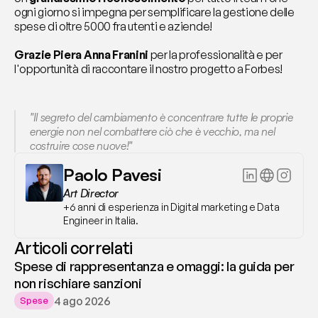
ogni giorno si impegna per semplificare la gestione delle 
spese di oltre 5000 fra utenti e aziende!
Grazie Piera Anna Franini
 per la professionalità e per 
l'opportunità di raccontare il nostro progetto a Forbes! 
"Il segreto del cambiamento è concentrare tutte le proprie 
energie non nel combattere ciò che è vecchio, ma nel 
costruire cose nuove!"
Paolo Pavesi
Art Director
+6 anni di esperienza in Digital marketing e Data 
Engineer in Italia.
Articoli correlati
Spese di rappresentanza e omaggi: la guida per
non rischiare sanzioni
4 ago 2026
Spese