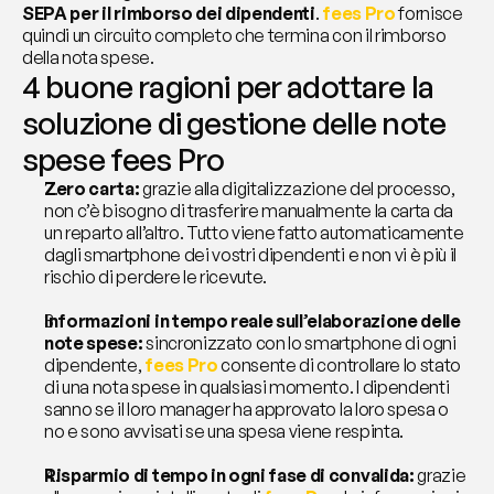
SEPA per il rimborso dei dipendenti
. 
fees Pro
 fornisce 
quindi un circuito completo che termina con il rimborso 
della nota spese.
4 buone ragioni per adottare la 
soluzione di gestione delle note 
spese fees Pro
Zero carta: 
grazie alla digitalizzazione del processo, 
non c’è bisogno di trasferire manualmente la carta da 
un reparto all’altro. Tutto viene fatto automaticamente 
dagli smartphone dei vostri dipendenti e non vi è più il 
rischio di perdere le ricevute.
Informazioni in tempo reale sull’elaborazione delle 
note spese: 
sincronizzato con lo smartphone di ogni 
dipendente, 
fees Pro
 consente di controllare lo stato 
di una nota spese in qualsiasi momento. I dipendenti 
sanno se il loro manager ha approvato la loro spesa o 
no e sono avvisati se una spesa viene respinta.
Risparmio di tempo in ogni fase di convalida: 
grazie 