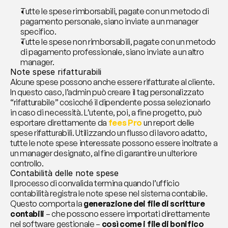
Tutte le spese rimborsabili, pagate con un metodo di 
pagamento personale, siano inviate a un manager 
specifico.
Tutte le spese non rimborsabili, pagate con un metodo 
di pagamento professionale, siano inviate a un altro 
manager.
Note spese rifatturabili
Alcune spese possono anche essere rifatturate al cliente. 
In questo caso, l’admin può creare il tag personalizzato 
“rifatturabile” cosicché il dipendente possa selezionarlo 
in caso di necessità. L’utente, poi, a fine progetto, può 
esportare direttamente da 
fees Pro
 un report delle 
spese rifatturabili. Utilizzando un flusso di lavoro adatto, 
tutte le note spese interessate possono essere inoltrate a 
un manager designato, al fine di garantire un ulteriore 
controllo.
Contabilità delle note spese
Il processo di convalida termina quando l’ufficio 
contabilità registra le note spese nel sistema contabile. 
Questo comporta la 
generazione dei file di scritture 
contabili
 – che possono essere importati direttamente 
nel software gestionale – 
così come i file di bonifico 