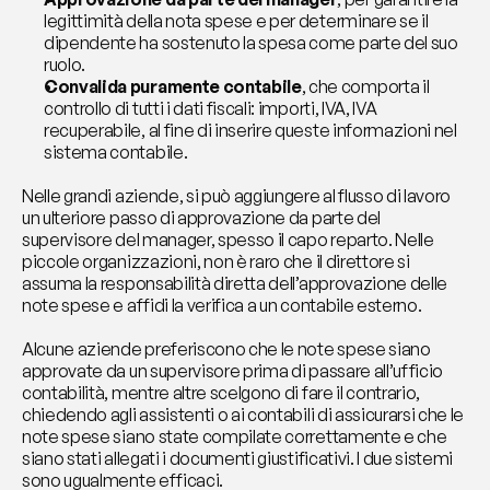
legittimità della nota spese e per determinare se il 
dipendente ha sostenuto la spesa come parte del suo 
ruolo.
Convalida puramente contabile
, che comporta il 
controllo di tutti i dati fiscali: importi, IVA, IVA 
recuperabile, al fine di inserire queste informazioni nel 
sistema contabile.
Nelle grandi aziende, si può aggiungere al flusso di lavoro 
un ulteriore passo di approvazione da parte del 
supervisore del manager, spesso il capo reparto. Nelle 
piccole organizzazioni, non è raro che il direttore si 
assuma la responsabilità diretta dell’approvazione delle 
note spese e affidi la verifica a un contabile esterno.
Alcune aziende preferiscono che le note spese siano 
approvate da un supervisore prima di passare all’ufficio 
contabilità, mentre altre scelgono di fare il contrario, 
chiedendo agli assistenti o ai contabili di assicurarsi che le 
note spese siano state compilate correttamente e che 
siano stati allegati i documenti giustificativi. I due sistemi 
sono ugualmente efficaci.