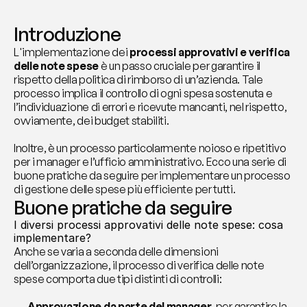
Introduzione
L'implementazione dei 
processi
approvativi e verifica 
delle note spese 
è un passo cruciale per garantire il 
rispetto della politica di rimborso di un’azienda. Tale 
processo implica il controllo di ogni spesa sostenuta e 
l’individuazione di errori e ricevute mancanti, nel rispetto, 
ovviamente, dei budget stabiliti.
Inoltre, è un processo particolarmente noioso e ripetitivo 
per i manager e l’ufficio amministrativo. Ecco una serie di 
buone pratiche da seguire per implementare un processo 
di gestione delle spese più efficiente per tutti.
Buone pratiche da seguire
I diversi processi approvativi delle note spese: cosa 
implementare?
Anche se varia a seconda delle dimensioni 
dell’organizzazione, il processo di verifica delle note 
spese comporta due tipi distinti di controlli:
Approvazione da parte del manager
, per garantire la 