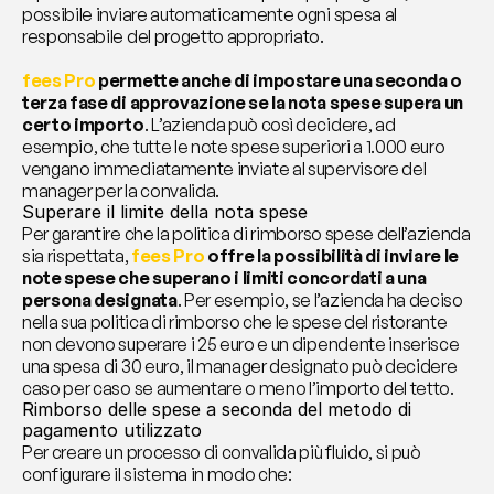
possibile inviare automaticamente ogni spesa al 
responsabile del progetto appropriato.
fees Pro
 permette anche di impostare una seconda o 
terza fase di approvazione se la nota spese supera un 
certo importo
. L’azienda può così decidere, ad 
esempio, che tutte le note spese superiori a 1.000 euro 
vengano immediatamente inviate al supervisore del 
manager per la convalida.
Superare il limite della nota spese
Per garantire che la politica di rimborso spese dell’azienda 
sia rispettata, 
fees Pro
 offre la possibilità di inviare le 
note spese che superano i limiti concordati a una 
persona designata
. Per esempio, se l’azienda ha deciso 
nella sua politica di rimborso che le spese del ristorante 
non devono superare i 25 euro e un dipendente inserisce 
una spesa di 30 euro, il manager designato può decidere 
caso per caso se aumentare o meno l’importo del tetto.
Rimborso delle spese a seconda del metodo di 
pagamento utilizzato
Per creare un processo di convalida più fluido, si può 
configurare il sistema in modo che: