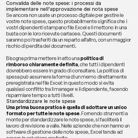
Convalida delle note spese: i processi da 
implementare nell'approvazione dei nota spese
Se ancora non usate un processo digitale per gestire le 
vostre note spese, questo probabilmente significa che i 
vostri dipendenti stampano file Excel e li mettono in una 
busta con le loro ricevute cartacee. Questi documenti 
saranno poi trasferiti da un reparto all’altro, con un maggior 
rischio di perdita dei documenti.
Bisogna prima mettere in atto una 
politica di 
rimborso
chiaramente definita
, che tutti i dipendenti 
dovrebbero essere in grado di consultare. La politica di 
spesa può assumere la forma di un memo direttamente 
preregistrata nel file Excel: in questo modo si evita 
qualsiasi conflitto tra il manager e il dipendente, facendo 
risparmiare tempo a tutti i livelli.
Standardizzare le note spese
Una prima buona pratica è quella di adottare un unico 
formato per tutte le note spese
. Fornendo strumenti a 
monte per standardizzare le note spese, si faciliterà il 
lavoro di revisione a valle. Nelle aziende che non hanno un 
software di gestione delle note spese, Excel tende ad 