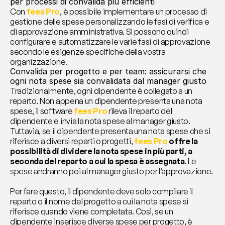
per processi di convalida più efficienti
Con 
fees Pro
, è possibile implementare un processo di 
gestione delle spese personalizzando le fasi di verifica e 
di approvazione amministrativa. Si possono quindi 
configurare e automatizzare le varie fasi di approvazione 
secondo le esigenze specifiche della vostra 
organizzazione. 
Convalida per progetto e per team: assicurarsi che 
ogni nota spese sia convalidata dal manager giusto
Tradizionalmente, ogni dipendente è collegato a un 
reparto. Non appena un dipendente presenta una nota 
spese, il software 
fees Pro
rileva il reparto del 
dipendente e invia la nota spese al manager giusto. 
Tuttavia, se il dipendente presenta una nota spese che si 
riferisce a diversi reparti o progetti, 
fees Pro
 offre la 
possibilità di dividere la nota spese in più parti, a 
seconda del reparto a cui la spesa è assegnata
. Le 
spese andranno poi al manager giusto per l’approvazione.
Per fare questo, il dipendente deve solo compilare il 
reparto o il nome del progetto a cui la nota spese si 
riferisce quando viene completata. Così, se un 
dipendente inserisce diverse spese per progetto, è 