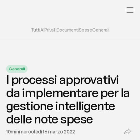
Tutti
AI
Privati
Documenti
Spese
Generali
Generali
I processi approvativi 
da implementare per la 
gestione intelligente 
delle note spese
10
min
mercoledì 16 marzo 2022