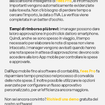
alla scansione intelligente di 
fees Pro
, le informazioni 
importanti vengono automaticamente evidenziate 
sulla ricevuta. Non c’è bisogno di perdere tempo a 
cercare l’importo, la data o l’IVA. La verifica viene 
completata in un batter d’occhio.
Tempi di rimborso più brevi: 
i manager possono dare 
la loro approvazione in pochi click dal loro smartphone. 
Quindi, anche se sono spesso in viaggio, il tempo 
necessario per elaborare le note di spesa non viene 
intaccato. I manager vengono avvisati quando hanno 
una nota spese in attesa di approvazione: devono solo 
accedere alla loro App mobile per controllare le spese 
e approvarle.
Dall’App mobile fino al software di contabilità, 
fees Pro
 fa 
risparmiare tempo prezioso nel processo di convalida 
delle note spese. È inoltre possibile utilizzare le opzioni 
avanzate per configurare un flusso approvativo 
personalizzato, per un’efficienza ancora maggiore.
Non sei ancora convinto? 
Richiedi una demo
 gratuita del 
nostro software!