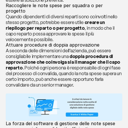
essere la soluzione preferita.
Raccogliere le note spese per squadra o per 
progetto
Quando dipendenti di diversi reparti sono coinvolti nello 
stesso progetto, potrebbe essere utile 
creare un 
riepilogo per reparto o per progetto
, in modo che il 
capo reparto possa approvare le spese il più 
velocemente possibile.
Attuare procedure di doppia approvazione
A seconda delle dimensioni dell’azienda, può essere 
consigliabile implementare una 
doppia procedura di 
approvazione che coinvolga sia il manager che il capo 
reparto
. Poiché ogni persona è responsabile di ogni fase 
del processo di convalida, quando la nota spese supera un 
certo importo, può anche essere opportuno farla 
convalidare da un senior manager.
La forza del software di gestione delle note spese 