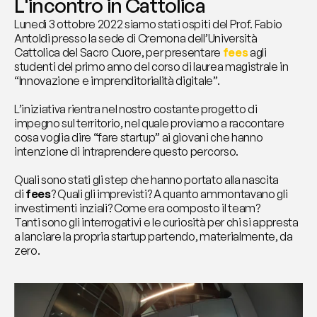
L'incontro in Cattolica
Lunedì 3 ottobre 2022 siamo stati ospiti del Prof. Fabio 
Antoldi presso la sede di Cremona dell’Università 
Cattolica del Sacro Cuore, per presentare 
fees
agli 
studenti del primo anno del corso di laurea magistrale in 
“Innovazione e imprenditorialità digitale”.
L’iniziativa rientra nel nostro costante progetto di 
impegno sul territorio, nel quale proviamo a raccontare 
cosa voglia dire “fare startup” ai giovani che hanno 
intenzione di intraprendere questo percorso.
Quali sono stati gli step che hanno portato alla nascita 
di 
fees
? Quali gli imprevisti? A quanto ammontavano gli 
investimenti inziali? Come era composto il team?
Tanti sono gli interrogativi e le curiosità per chi si appresta 
a lanciare la propria startup partendo, materialmente, da 
zero.