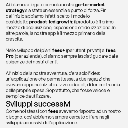
Abbiamo spiegato come la nostra 
go-to-market 
strategy
 sia stata un essenziale punto di forza. Fin 
dall’inizio abbiamo infatti scelto il modello 
cosiddetto 
product-led growth
: il prodotto è il primo 
mezzo di acquisizione, espansione e fidelizzazione. In 
altre parole, la nostra app è il mezzo primario della 
crescita.
Nello sviluppo dei piani 
fees+
 (per utenti privati) e 
fees 
Pro
 (per aziende), ci siamo sempre lasciati guidare dalle 
esigenze dei nostri clienti.
All’inizio della nostra avventura, c’era solo l’idea: 
un’applicazione che permettesse, a due ragazzi che 
avevano appena iniziato a vivere da soli, di tenere traccia 
delle proprie spese. Soprattutto, che fosse veloce e 
semplice da utilizzare.
Sviluppi successivi
Come noi stessi con 
fees 
avevamo risposto ad un nostro 
bisogno, così abbiamo sempre cercato di fare negli 
sviluppi successivi dell’applicazione.