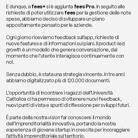
E dunque, a 
fees+
 si è aggiunta 
fees Pro
. In seguito alle 
richieste di poter utilizzare 
fees 
per la gestione delle note 
spese, abbiamo deciso di sviluppare un piano 
appositamente pensato per le aziende.
Ogni giorno riceviamo feedback sull’app, richieste di 
nuove features e di informazioni sui piani. Il product-led 
growth è un modello che genera conversazione, dal 
momento che l’utente interagisce continuamente con 
noi.
Senza dubbio, è stata una strategia vincente. In tre anni 
abbiamo digitalizzato più di 120.000 documenti.
L’opportunità di incontrare i ragazzi dell’Università 
Cattolica ci ha permesso di ottenere nuovi feedback, 
nuovi punti di vista e spunti di riflessione per sviluppi futuri.
È parte della nostra 
vision 
far conoscere il mondo 
dell’imprenditorialità innovativa, portando la nostra 
esperienza di giovane startup in crescita per incoraggiare 
l’attività imprenditoriale sul territorio.