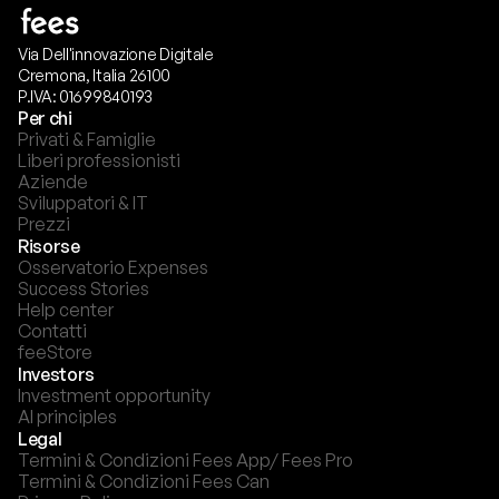
Via Dell'innovazione Digitale
Cremona, Italia 26100
P.IVA: 01699840193
Per chi
Privati & Famiglie
Liberi professionisti
Aziende
Sviluppatori & IT
Prezzi
Risorse
Osservatorio Expenses
Success Stories
Help center
Contatti
feeStore
Investors
Investment opportunity
AI principles
Legal
Termini & Condizioni Fees App/ Fees Pro
Termini & Condizioni Fees Can