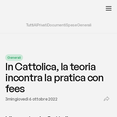
Tutti
AI
Privati
Documenti
Spese
Generali
Generali
In Cattolica, la teoria 
incontra la pratica con 
fees
3
min
giovedì 6 ottobre 2022