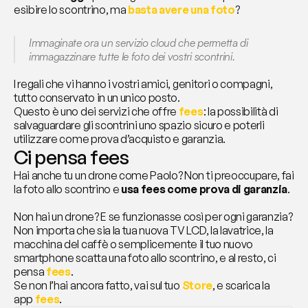
esibire lo scontrino, ma
basta avere una foto
?
Immaginate ora un servizio cloud che permetta di 
immagazzinare tutte le foto dei vostri scontrini.
I regali che vi hanno i vostri amici, genitori o compagni, 
tutto conservato in un unico posto.
Questo è uno dei servizi che offre 
fees
: la possibilità di 
salvaguardare gli scontrini uno spazio sicuro e poterli 
utilizzare come prova d’acquisto e garanzia.
Ci pensa fees
Hai anche tu un drone come Paolo? Non ti preoccupare, fai 
la foto allo scontrino e 
usa fees come prova di garanzia
.
Non hai un drone? E se funzionasse così per ogni garanzia? 
Non importa che sia la tua nuova TV LCD, la lavatrice, la 
macchina del caffè o semplicemente il tuo nuovo 
smartphone scatta una foto allo scontrino, e al resto, ci 
pensa 
fees
.
Se non l’hai ancora fatto, vai sul tuo 
Store
, e scarica la 
app 
fees
.