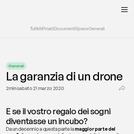
Tutti
AI
Privati
Documenti
Spese
Generali
Generali
La garanzia di un drone
2
min
sabato 21 marzo 2020
E se il vostro regalo dei sogni 
diventasse un incubo? 
Da un decennio a questa parte la 
maggior parte dei 