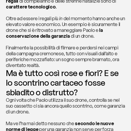
regali 
di compleanno e delle strenne natalizie sono di 
carattere tecnologico
.
Oltre ad essere i regali più 
in
 del momento hanno anche un 
elevato valore economico. Un esempio è sicuramente il 
drone che si è ritrovato a maneggiare Paolo e 
la 
conservazione della garanzia
 di un drone.
Finalmente la possibilità di filmare e perdersi nei campi 
della campagna cremonese, tutto con visuali dall’alto e 
periferiche mozzafiato: un sogno sempre bramato, ora 
diventato realtà.
Ma è tutto così rose e fiori? E se 
lo scontrino cartaceo fosse 
sbiadito o distrutto?
Ogni volta che Paolo utilizza il suo drone, controlla se nel 
suo cassetto ci sia ancora quello scontrino, come garanzia 
di un drone.
Ma ve l’ha mai detto nessuno che 
secondo le nuove 
norme di legge
 per una garanzia non serve per forza 