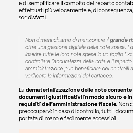
e di semplificare il compito del reparto contabi
effettuati più velocemente e, di conseguenza, 
soddisfatti.
Non dimentichiamo di menzionare il 
grande r
offre una gestione digitale delle note spese. I
inserire tutte le loro note spese in un foglio E
controllare l’accuratezza della nota e il reparto 
amministrazione può beneficiare dei controlli 
verificare le informazioni dal cartaceo.
La 
dematerializzazione delle note consente di
documenti giustificativi in modo sicuro e in 
requisiti dell’amministrazione fiscale
. Non c
preoccuparvi: in caso di controllo, tutti i docu
portata di mano e facilmente accessibili.