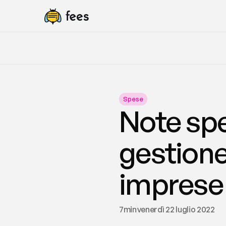
Spese
Note spe
gestione
imprese
7
min
venerdì 22 luglio 2022