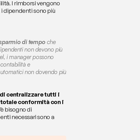
lità. I rimborsi vengono 
i dipendenti sono più 
isparmio di tempo
 che 
 dipendenti non devono più 
xcel, i manager possono 
contabilità e 
automatici non dovendo più 
 centralizzare tutti i 
totale conformità con i 
’è bisogno di 
menti necessari sono a 