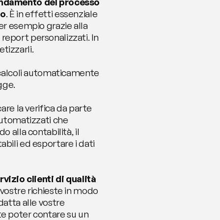
andamento del processo 
to
. È in effetti essenziale 
er esempio grazie alla 
o report personalizzati. In 
etizzarli.
 calcoli automaticamente 
gge.
are la verifica da parte 
automatizzati che 
alla contabilità, il 
bili ed esportare i dati 
rvizio clienti di qualità
vostre richieste in modo 
atta alle vostre 
 poter contare su un 