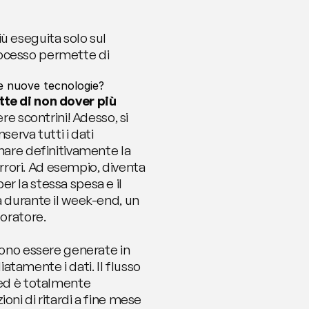
 eseguita solo sul 
ocesso permette di 
le nuove tecnologie?
e di non dover più 
ere scontrini! Adesso, si 
erva tutti i dati 
nare definitivamente la 
errori. Ad esempio, diventa 
 la stessa spesa e il 
 durante il week-end, un 
boratore.
sono essere generate in 
amente i dati. Il flusso 
 ed è totalmente 
ni di ritardi a fine mese 