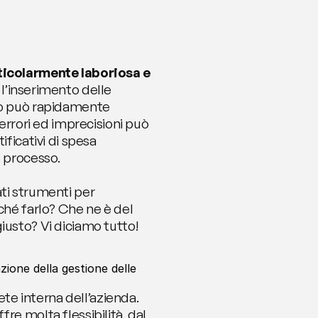
ticolarmente laboriosa e 
l’inserimento delle 
to può rapidamente 
errori ed imprecisioni può 
ficativi di spesa 
o processo.
ti strumenti per 
ché farlo? Che ne è del 
iusto? Vi diciamo tutto!
zione della gestione delle 
ete interna dell’azienda. 
e molta flessibilità, dal 