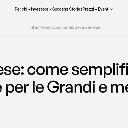
Per chi
Investors
Success Stories
Prezzi
Eventi
Tutti
AI
Privati
Documenti
Spese
Generali
se: come semplific
 per le Grandi e me