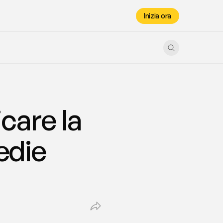
Inizia ora
are la 
die 