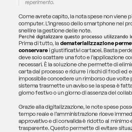
reperimento.
Come avrete capito, la nota spese non viene più
computer. L’ingresso dello smartphone nel pr
snellire la gestione delle note.
Perché digitalizzare questo processo utilizzando 
Prima di tutto, la 
dematerializzazione permett
conservare
 i giustificativi cartacei. Basta perd
deve solo scattare una foto e l’applicazione cons
necessari. È la soluzione che permette di elimi
carta dal processo e ridurre i rischi di frodi ed 
impossibile concedere un rimborso due volte per
sistema trasmette un avviso se la spesa è fatta
giorno festivo o un giorno di assenza del colla
Grazie alla digitalizzazione, le note spese pos
tempo reale e l’amministrazione riceve immediat
approvativo e di convalida è ridotto al minimo
trasparente. Questo permette di evitare situazio