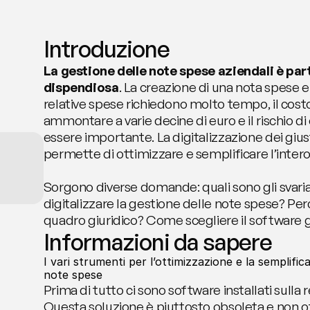
Introduzione
La gestione delle note spese aziendali è par
dispendiosa
. La creazione di una nota spese e 
relative spese richiedono molto tempo, il cos
ammontare a varie decine di euro e il rischio di 
essere importante. La digitalizzazione dei giusti
permette di ottimizzare e semplificare l’inter
Sorgono diverse domande: quali sono gli svaria
digitalizzare la gestione delle note spese? Per
quadro giuridico? Come scegliere il software g
Informazioni da sapere
I vari strumenti per l’ottimizzazione e la semplifica
note spese
Prima di tutto ci sono software installati sulla r
Questa soluzione è piuttosto obsoleta e non offr