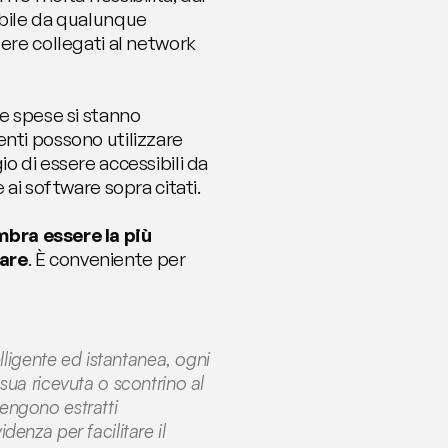
bile da qualunque 
ere collegati al network 
e spese si stanno 
nti possono utilizzare 
 di essere accessibili da 
 ai software sopra citati.
bra essere la più 
ware
. È conveniente per 
lligente ed istantanea, ogni 
ua ricevuta o scontrino al 
vengono estratti 
nza per facilitare il 