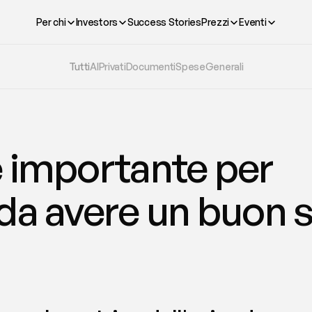
Per chi
Investors
Success Stories
Prezzi
Eventi
Tutti
AI
Privati
Documenti
Spese
Generali
 importante per 
da avere un buon 