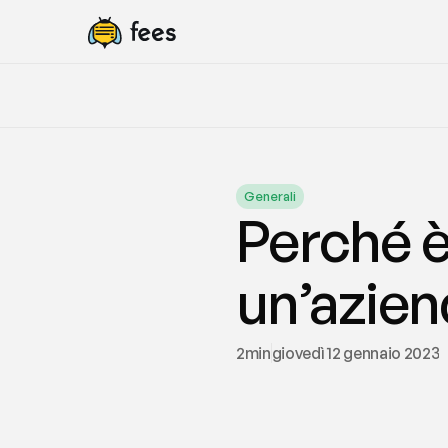
Generali
Perché è
un’azien
2
min
giovedì 12 gennaio 2023