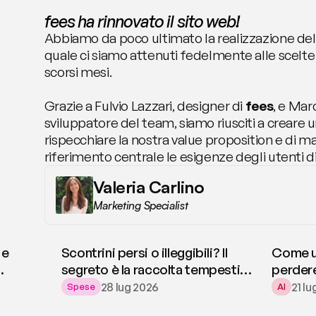
fees ha rinnovato il sito web!
Abbiamo da poco ultimato la realizzazione del 
quale ci siamo attenuti fedelmente alle scelte 
scorsi mesi.
Grazie a Fulvio Lazzari, designer di 
fees
, e Mar
sviluppatore del team, siamo riusciti a creare u
rispecchiare la nostra value proposition e di 
riferimento centrale le esigenze degli utenti di
Valeria Carlino
Marketing Specialist
 e
Scontrini persi o illeggibili? Il
Come us
segreto è la raccolta tempestiva
perdere
dei giustificativi
28 lug 2026
21 l
Spese
AI