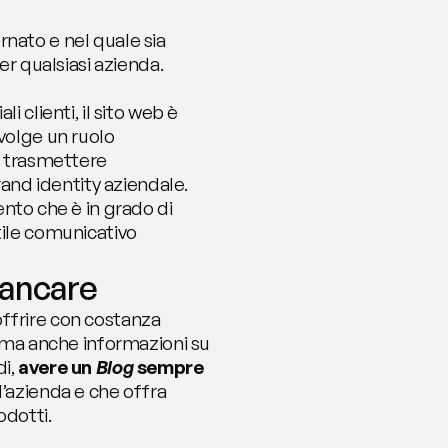
nato e nel quale sia 
er qualsiasi azienda.
 clienti, il sito web è 
volge un ruolo 
i trasmettere 
rand identity aziendale. 
nto che è in grado di 
ile comunicativo 
mancare
 offrire con costanza 
, ma anche informazioni su 
i, 
avere un 
Blog
 sempre 
l’azienda e che offra 
odotti.