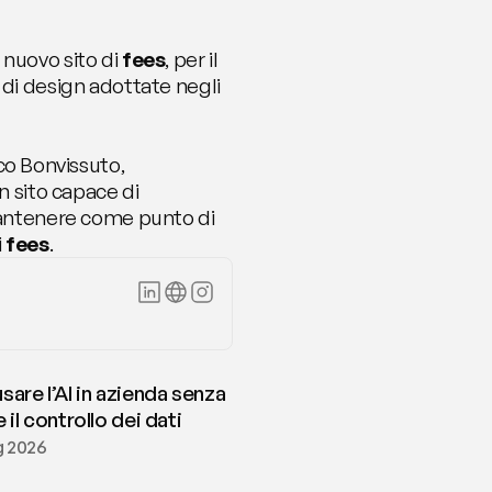
nuovo sito di 
fees
, per il 
di design adottate negli 
co Bonvissuto, 
n sito capace di 
mantenere come punto di 
 
fees
.
are l’AI in azienda senza
 il controllo dei dati
ug 2026