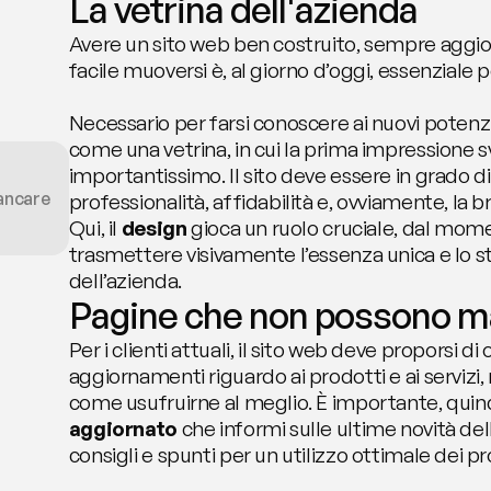
La vetrina dell'azienda
Avere un sito web ben costruito, sempre aggior
facile muoversi è, al giorno d’oggi, essenziale p
Necessario per farsi conoscere ai nuovi potenziali
come una vetrina, in cui la prima impressione s
importantissimo. Il sito deve essere in grado d
ancare
professionalità, affidabilità e, ovviamente, la b
Qui, il 
design 
gioca un ruolo cruciale, dal mome
trasmettere visivamente l’essenza unica e lo st
dell’azienda.
Pagine che non possono 
Per i clienti attuali, il sito web deve proporsi di
aggiornamenti riguardo ai prodotti e ai servizi
come usufruirne al meglio. È importante, quind
aggiornato
 che informi sulle ultime novità del
consigli e spunti per un utilizzo ottimale dei pr