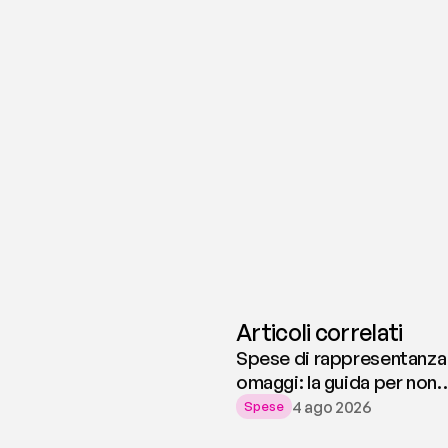
Articoli correlati
Spese di rappresentanza
omaggi: la guida per non
rischiare sanzioni
4 ago 2026
Spese