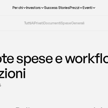
Per chi
Investors
Success Stories
Prezzi
Eventi
Tutti
AI
Privati
Documenti
Spese
Generali
ote spese e workfl
zioni
6