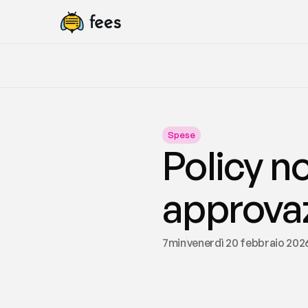
Spese
Policy n
approva
7
min
venerdì 20 febbraio 202