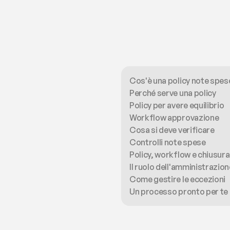
Cos'è una policy note spes
Perché serve una policy
Policy per avere equilibrio
Workflow approvazione
Cosa si deve verificare 
Controlli note spese
Policy, workflow e chiusura
Il ruolo dell'amministrazion
Come gestire le eccezioni
Un processo pronto per te