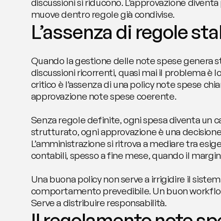
discussioni si riducono. L’approvazione diventa 
muove dentro regole già condivise.
L’assenza di regole stab
Quando la gestione delle note spese genera str
discussioni ricorrenti, quasi mai il problema è l
critico è l’assenza di una policy note spese chia
approvazione note spese coerente.
Senza regole definite, ogni spesa diventa un ca
strutturato, ogni approvazione è una decisione i
L’amministrazione si ritrova a mediare tra esige
contabili, spesso a fine mese, quando il margi
Una buona policy non serve a irrigidire il sistema
comportamento prevedibile. Un buon workflow 
Serve a distribuire responsabilità.
Il regolamento note spe