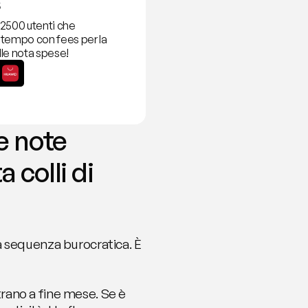
2500 utenti che 
tempo con fees per la 
le nota spese!
 note 
 colli di 
 sequenza burocratica. È 
trano a fine mese. Se è 