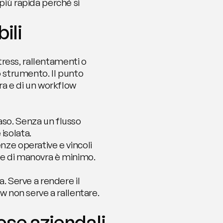
più rapida perché si 
ili
ess, rallentamenti o 
o strumento. Il punto 
ra e di un workflow 
so. Senza un flusso 
solata. 
nze operative e vincoli 
ne di manovra è minimo.
. Serve a rendere il 
non serve a rallentare. 
se aziendali 