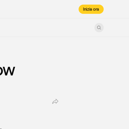
Inizia ora
ow 